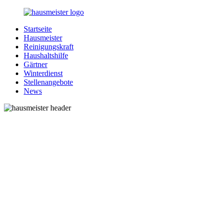
Zurück
zum
Startseite
Inhalt
1-
Alles
Hausmeister
Hausmeister.de
rund
Reinigungskraft
um
Haushaltshilfe
Ihren
Gärtner
Haushalt
Winterdienst
Stellenangebote
News