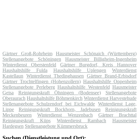
Gärtner Groß-Rohrheim
Hausmeister Schönaich (Württemberg)
Stellenangebote Schöningen
Hausmeister Billigheim-Ingenheim
Winterdienst Oberstenfeld
Gärtner Burgdorf, Kreis Hannover
Haushaltshilfe Fulda
Haushaltshilfe Uplengen
Winterdienst
Kastellaun
Winterdienst Thedinghausen
Gärtner Brand-Erbisdorf
Gärtner Trochtelfingen (Hohenzollern)
Haushaltshilfe Oppenheim
Stellenangebote Perleberg
Haushaltshilfe Westenfeld
Hausmeister
Geisa
Reinigungskraft Öhningen (Bodensee)
Stellenangebote
Oberaurach
Haushaltshilfe Böhmenkirch
Winterdienst Harvestehude
Stellenangebote Schulzendorf bei Eichwalde
Winterdienst Lage,
Lippe
Reinigungskraft Bockhorn, Jadebusen
Reinigungskraft
Meckenbeuren
Winterdienst Wenzenbach
Gärtner Brachttal
Reinigungskraft Küps
Winterdienst Rambach
Hausmeister
Hardegsen
Stellenangebote Kümmersbruck
Suchen (Dienstleistung und Ort):