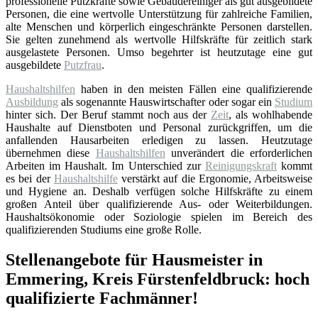
professionelle Putzkräfte sowie Gebäudereiniger als gut ausgebildete
Personen, die eine wertvolle Unterstützung für zahlreiche Familien,
alte Menschen und körperlich eingeschränkte Personen darstellen.
Sie gelten zunehmend als wertvolle Hilfskräfte für zeitlich stark
ausgelastete Personen. Umso begehrter ist heutzutage eine gut
ausgebildete
Putzfrau
.
Haushaltshilfen
haben in den meisten Fällen eine qualifizierende
Ausbildung
als sogenannte Hauswirtschafter oder sogar ein
Studium
hinter sich. Der Beruf stammt noch aus der
Zeit
, als wohlhabende
Haushalte auf Dienstboten und Personal zurückgriffen, um die
anfallenden Hausarbeiten erledigen zu lassen. Heutzutage
übernehmen diese
Haushaltshilfen
unverändert die erforderlichen
Arbeiten im Haushalt. Im Unterschied zur
Reinigungskraft
kommt
es bei der
Haushaltshilfe
verstärkt auf die Ergonomie, Arbeitsweise
und Hygiene an. Deshalb verfügen solche Hilfskräfte zu einem
großen Anteil über qualifizierende Aus- oder Weiterbildungen.
Haushaltsökonomie oder Soziologie spielen im Bereich des
qualifizierenden Studiums eine große Rolle.
Stellenangebote für Hausmeister in
Emmering, Kreis Fürstenfeldbruck: hoch
qualifizierte Fachmänner!