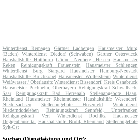
Winterdienst Remagen
Gärtner Ladbergen
Hausmeister Murg
(Baden)
Winterdienst Diedorf (Schwaben)
Gärtner Osterwieck
Haushaltshilfe Hutthurm
Gärtner Neuberg, Hessen
Hausmeister
Reken
Reinigungskraft Frauenstein
Hausmeister Schliengen
Winterdienst Burg Stargard
Hausmeister Hamburg-Neustadt
Haushaltshilfe Bruchköbel
Hausmeister Wölfersheim
Winterdienst
Weißwasser / Oberlausitz
Winterdienst Bissendorf, Kreis Osnabrück
Hausmeister Puchheim, Oberbayern
Reinigungskraft Schwalbach,
Saar
Reinigungskraft Bad Herrenalb
Stellenangebote Haan,
Rheinland
Hausmeister Rheinmünster
Haushaltshilfe Wesendorf,
Niedersachsen
Stellenangebote Hosenfeld
Winterdienst
Niederndodeleben
Reinigungskraft Sennfeld, Unterfranken
Reinigungskraft Verl
Winterdienst Rochlitz
Hausmeister
Deggenhausertal
Haushaltshilfe Brühl, Rheinland
Stellenangebote
Sylt-Ost
Suchen (Dienstleistung und Ort):