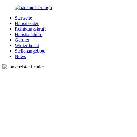
Zurück
zum
Startseite
Inhalt
1-
Alles
Hausmeister
Hausmeister.de
rund
Reinigungskraft
um
Haushaltshilfe
Ihren
Gärtner
Haushalt
Winterdienst
Stellenangebote
News