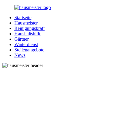
Zurück
zum
Startseite
Inhalt
1-
Alles
Hausmeister
Hausmeister.de
rund
Reinigungskraft
um
Haushaltshilfe
Ihren
Gärtner
Haushalt
Winterdienst
Stellenangebote
News