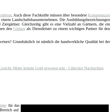
rdienst
. Auch diese Fachkräfte müssen über besondere
Kompetenzen
ei einem Landschaftsbauunternehmen. Die Ausbildungsbezeichnungen
Ziergärtner. Gleichzeitig gibt es eine Vielzahl an Gärtnern, die ein
chen den
Gärtner
als Dienstleister zu einem wichtigen Partner für den
eisen? Grundsätzlich ist nämlich die handwerkliche Qualität bei der
 Gericht: Motiv könnte Geld gewesen sein - Lübecker Nachrichten
ster
für das
Bereich auf.