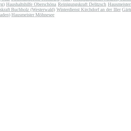
rg)
Haushaltshilfe Oberschöna
Reinigungskraft Delitzsch
Hausmeister
skraft Buchholz (Westerwald)
Winterdienst Kirchdorf an der Iller
Gärt
aden)
Hausmeister Möhnesee