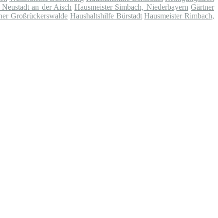
 Neustadt an der Aisch
Hausmeister Simbach, Niederbayern
Gärtner
ner Großrückerswalde
Haushaltshilfe Bürstadt
Hausmeister Rimbach,