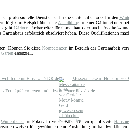
ich professionelle Dienstleister für die Gartenarbeit oder für den
Winte
verfügt zum Beispiel über eine
Ausbildung
in einer Gärtnerei oder b
 Es gibt
Gärtner
, Facharbeiter für Gartenbau oder auch Friedhofs- und 
s Gartenbaus erfolgreich absolviert haben. Diese Qualifikationen ma
onen. Können Sie diese
Kompetenzen
im Bereich der Gartenarbeit vorw
d
Garten
essenziell.
erwehrleute im Einsatz - NDR.de
Messerattacke in Hoisdorf vor
Fettnäpfchen treten und alles in Butter ist - shz.de
n
Winterdienst
im Fokus. In vielen Fällen stehen qualifizierte
Hausmei
rsonen weisen für gewöhnlich eine Ausbildung im handwerklichen 