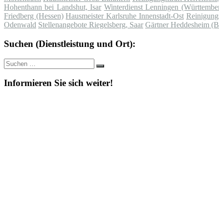
Hohenthann bei Landshut, Isar
Winterdienst Lenningen (Württembe
Friedberg (Hessen)
Hausmeister Karlsruhe Innenstadt-Ost
Reinigung
Odenwald
Stellenangebote Riegelsberg, Saar
Gärtner Heddesheim (B
Suchen (Dienstleistung und Ort):
Suche
Suchen
nach:
Informieren Sie sich weiter!