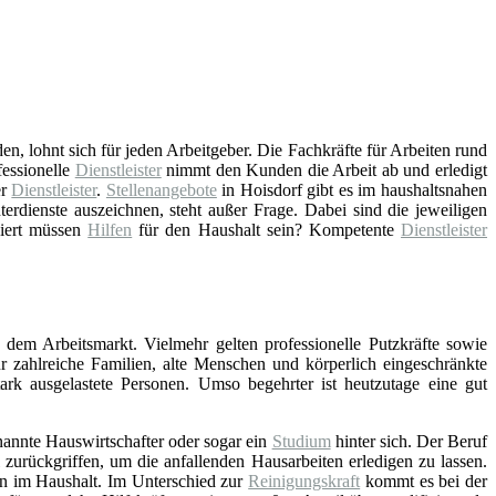
n, lohnt sich für jeden Arbeitgeber. Die Fachkräfte für Arbeiten rund
essionelle
Dienstleister
nimmt den Kunden die Arbeit ab und erledigt
er
Dienstleister
.
Stellenangebote
in Hoisdorf gibt es im haushaltsnahen
rdienste auszeichnen, steht außer Frage. Dabei sind die jeweiligen
ziert müssen
Hilfen
für den Haushalt sein? Kompetente
Dienstleister
 dem Arbeitsmarkt. Vielmehr gelten professionelle Putzkräfte sowie
ür zahlreiche Familien, alte Menschen und körperlich eingeschränkte
stark ausgelastete Personen. Umso begehrter ist heutzutage eine gut
nannte Hauswirtschafter oder sogar ein
Studium
hinter sich. Der Beruf
zurückgriffen, um die anfallenden Hausarbeiten erledigen zu lassen.
en im Haushalt. Im Unterschied zur
Reinigungskraft
kommt es bei der