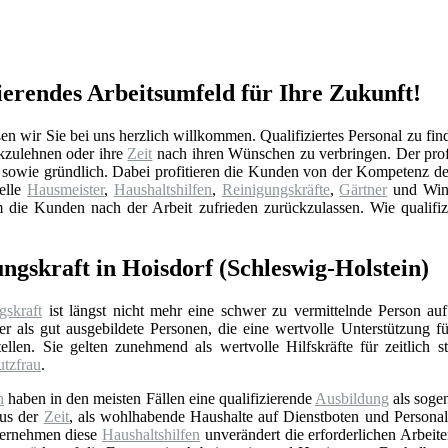
rierendes Arbeitsumfeld für Ihre Zukunft!
n wir Sie bei uns herzlich willkommen. Qualifiziertes Personal zu finde
kzulehnen oder ihre
Zeit
nach ihren Wünschen zu verbringen. Der prof
et sowie gründlich. Dabei profitieren die Kunden von der Kompetenz d
nelle
Hausmeister
,
Haushaltshilfen
,
Reinigungskräfte
,
Gärtner
und Winte
m die Kunden nach der Arbeit zufrieden zurückzulassen. Wie qualifi
ngskraft in Hoisdorf (Schleswig-Holstein)
gskraft
ist längst nicht mehr eine schwer zu vermittelnde Person auf
r als gut ausgebildete Personen, die eine wertvolle Unterstützung f
ellen. Sie gelten zunehmend als wertvolle Hilfskräfte für zeitlich 
utzfrau
.
n
haben in den meisten Fällen eine qualifizierende
Ausbildung
als soge
aus der
Zeit
, als wohlhabende Haushalte auf Dienstboten und Personal 
bernehmen diese
Haushaltshilfen
unverändert die erforderlichen Arbeit