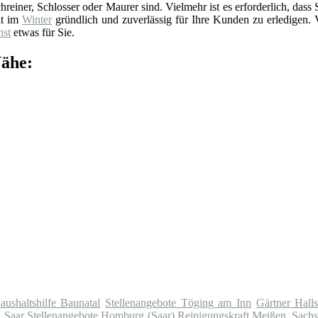
reiner, Schlosser oder Maurer sind. Vielmehr ist es erforderlich, dass 
it im
Winter
gründlich und zuverlässig für Ihre Kunden zu erledigen. 
nst
etwas für Sie.
Nähe:
aushaltshilfe Baunatal
Stellenangebote Töging am Inn
Gärtner Halls
, Saar
Stellenangebote Homburg (Saar)
Reinigungskraft Meißen, Sach