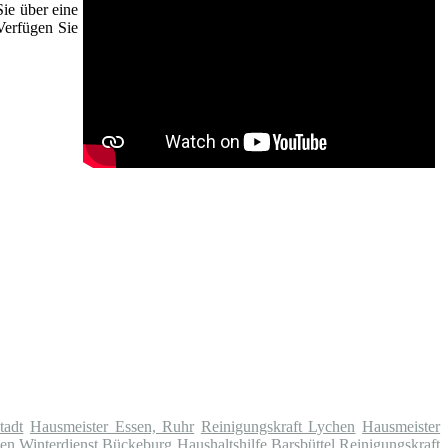
Sie über eine
Verfügen Sie
tadt
Hausmeister Essen, Ruhr
Reinigungskraft Lychen
Hausmeister
sen
Winterdienst Bückeburg
Haushaltshilfe Barsbüttel
Reinigungskraft