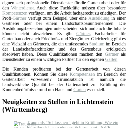
eignen sich professionelle Dienstleister für die Gartenarbeit oder für
den
Winterdienst
. Auch diese Fachkräfte müssen über besondere
Kompetenzen
verfügen, um die Arbeit fachgerecht zu erledigen. Der
Profi-
Gärtner
verfügt zum Beispiel über eine
Ausbildung
in einer
Gärtnerei oder bei einem Landschaftsbauunternehmen. Die
Ausbildungsbezeichnungen unterscheiden sich und auch die Inhalte
können leicht abweichen. Es gibt
Gärtner
, Facharbeiter für
Gartenbau oder auch Friedhofs- und Ziergärtner. Gleichzeitig gibt es
eine Vielzahl an Gärtnern, die ein umfassendes
Studium
im Bereich
der Landschaftsarchitektur und des Gartenbaus erfolgreich
absolviert haben. Diese Qualifikationen machen den
Gärtner
als
Dienstleister zu einem wichtigen Partner für den eigenen
Garten
.
Die Kunden profitieren bei der Gartenarbeit von diesen
Qualifikationen. Können Sie diese
Kompetenzen
im Bereich der
Gartenarbeit vorweisen? Grundsätzlich ist nämlich die
handwerkliche Qualität bei der Gartenarbeit zur Erfüllung der
Kundenbedürfnisse rund um Haus und
Garten
essenziell.
Neuigkeiten zu Stellen in Lichtenstein
(Württemberg)
Traum als "Schlossherr" geht in Erfüllung: Wie ein
Künstler sich sein eigenes Schloss baut - SWR