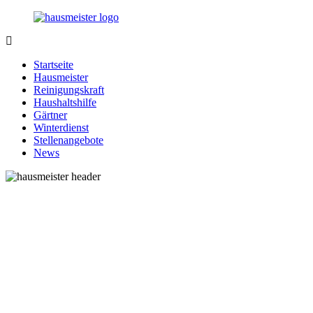
Zurück
zum
Inhalt
1-
Alles
Hausmeister.de
rund
Startseite
um
Hausmeister
Ihren
Reinigungskraft
Haushalt
Haushaltshilfe
Gärtner
Winterdienst
Stellenangebote
News