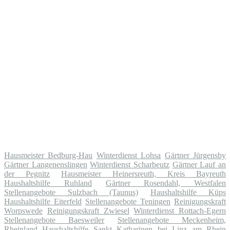
Hausmeister Bedburg-Hau
Winterdienst Lohsa
Gärtner Jürgensby
Gärtner Langenenslingen
Winterdienst Scharbeutz
Gärtner Lauf an
der Pegnitz
Hausmeister Heinersreuth, Kreis Bayreuth
Haushaltshilfe Ruhland
Gärtner Rosendahl, Westfalen
Stellenangebote Sulzbach (Taunus)
Haushaltshilfe Küps
Haushaltshilfe Eiterfeld
Stellenangebote Teningen
Reinigungskraft
Worpswede
Reinigungskraft Zwiesel
Winterdienst Rottach-Egern
Stellenangebote Baesweiler
Stellenangebote Meckenheim,
Rheinland
Haushaltshilfe Sankt Katharinen bei Linz am Rhein