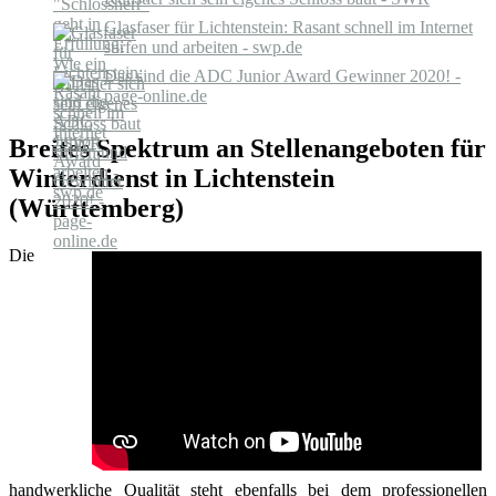
Glasfaser für Lichtenstein: Rasant schnell im Internet
surfen und arbeiten - swp.de
Das sind die ADC Junior Award Gewinner 2020! -
page-online.de
Breites Spektrum an Stellenangeboten für
Winterdienst in Lichtenstein
(Württemberg)
Die
handwerkliche Qualität steht ebenfalls bei dem professionellen