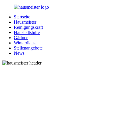
Zurück
zum
Startseite
Inhalt
1-
Alles
Hausmeister
Hausmeister.de
rund
Reinigungskraft
um
Haushaltshilfe
Ihren
Gärtner
Haushalt
Winterdienst
Stellenangebote
News