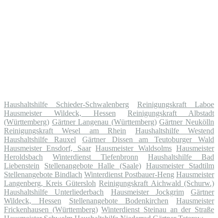
Haushaltshilfe Schieder-Schwalenberg
Reinigungskraft Laboe
Hausmeister Wildeck, Hessen
Reinigungskraft Albstadt
(Württemberg)
Gärtner Langenau (Württemberg)
Gärtner Neukölln
Reinigungskraft Wesel am Rhein
Haushaltshilfe Westend
Haushaltshilfe Rauxel
Gärtner Dissen am Teutoburger Wald
Hausmeister Ensdorf, Saar
Hausmeister Waldsolms
Hausmeister
Heroldsbach
Winterdienst Tiefenbronn
Haushaltshilfe Bad
Liebenstein
Stellenangebote Halle (Saale)
Hausmeister Stadtilm
Stellenangebote Bindlach
Winterdienst Postbauer-Heng
Hausmeister
Langenberg, Kreis Gütersloh
Reinigungskraft Aichwald (Schurw.)
Haushaltshilfe Unterliederbach
Hausmeister Jockgrim
Gärtner
Wildeck, Hessen
Stellenangebote Bodenkirchen
Hausmeister
Frickenhausen (Württemberg)
Winterdienst Steinau an der Straße