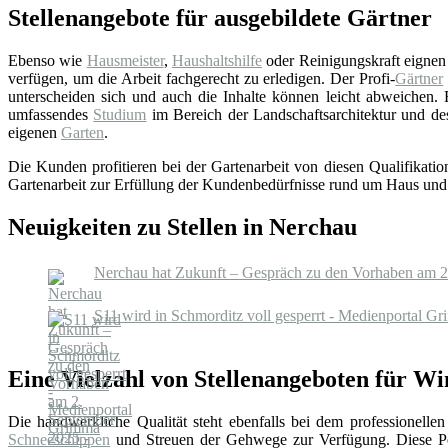
Stellenangebote für ausgebildete Gärtner
Ebenso wie
Hausmeister
,
Haushaltshilfe
oder Reinigungskraft eignen s
verfügen, um die Arbeit fachgerecht zu erledigen. Der Profi-
Gärtner
unterscheiden sich und auch die Inhalte können leicht abweichen.
umfassendes
Studium
im Bereich der Landschaftsarchitektur und de
eigenen
Garten
.
Die Kunden profitieren bei der Gartenarbeit von diesen Qualifikati
Gartenarbeit zur Erfüllung der Kundenbedürfnisse rund um Haus un
Neuigkeiten zu Stellen in Nerchau
Nerchau hat Zukunft – Gespräch zu den Vorhaben am 2.
S11 wird in Schmorditz voll gesperrt - Medienportal G
Eine Vielzahl von Stellenangeboten für Wi
Die handwerkliche Qualität steht ebenfalls bei dem professionelle
Schneeschippen
und Streuen der Gehwege zur Verfügung. Diese Pe