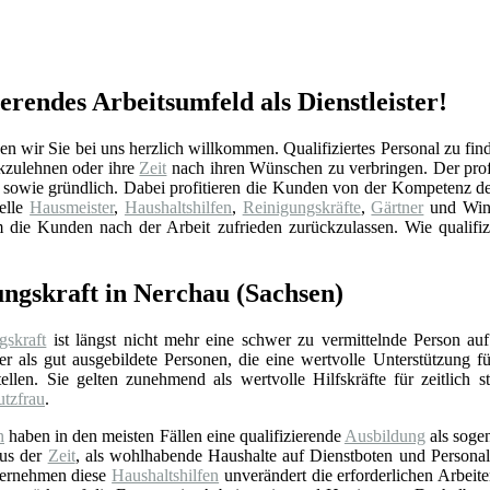
erendes Arbeitsumfeld als Dienstleister!
 wir Sie bei uns herzlich willkommen. Qualifiziertes Personal zu finde
kzulehnen oder ihre
Zeit
nach ihren Wünschen zu verbringen. Der prof
et sowie gründlich. Dabei profitieren die Kunden von der Kompetenz d
nelle
Hausmeister
,
Haushaltshilfen
,
Reinigungskräfte
,
Gärtner
und Winte
m die Kunden nach der Arbeit zufrieden zurückzulassen. Wie qualifi
ungskraft in Nerchau (Sachsen)
gskraft
ist längst nicht mehr eine schwer zu vermittelnde Person auf
r als gut ausgebildete Personen, die eine wertvolle Unterstützung f
ellen. Sie gelten zunehmend als wertvolle Hilfskräfte für zeitlich 
utzfrau
.
n
haben in den meisten Fällen eine qualifizierende
Ausbildung
als soge
aus der
Zeit
, als wohlhabende Haushalte auf Dienstboten und Personal 
bernehmen diese
Haushaltshilfen
unverändert die erforderlichen Arbeit