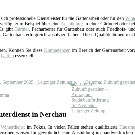
ich professionelle Dienstleister für die Gartenarbeit oder für den
Winte
verfügt zum Beispiel über eine
Ausbildung
in einer Gärtnerei oder b
 Es gibt
Gärtner
, Facharbeiter für Gartenbau oder auch Friedhofs- und 
s Gartenbaus erfolgreich absolviert haben. Diese Qualifikationen ma
onen. Können Sie diese
Kompetenzen
im Bereich der Gartenarbeit vorw
d
Garten
essenziell.
 September 2025 - Leipziger Zeitung
Grimma: Zukunft gestalten
rimma
nterdienst in Nerchau
n
Winterdienst
im Fokus. In vielen Fällen stehen qualifizierte
Hausmei
rsonen weisen für gewöhnlich eine Ausbildung im handwerklichen 