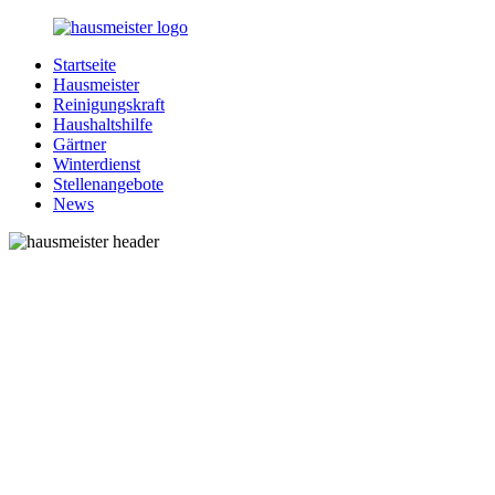
Zurück
zum
Startseite
Inhalt
1-
Alles
Hausmeister
Hausmeister.de
rund
Reinigungskraft
um
Haushaltshilfe
Ihren
Gärtner
Haushalt
Winterdienst
Stellenangebote
News