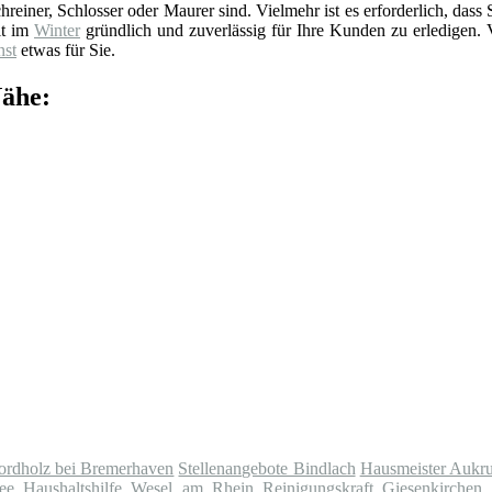
reiner, Schlosser oder Maurer sind. Vielmehr ist es erforderlich, dass 
it im
Winter
gründlich und zuverlässig für Ihre Kunden zu erledigen. 
nst
etwas für Sie.
Nähe:
ordholz bei Bremerhaven
Stellenangebote Bindlach
Hausmeister Aukr
ee
Haushaltshilfe Wesel am Rhein
Reinigungskraft Giesenkirchen