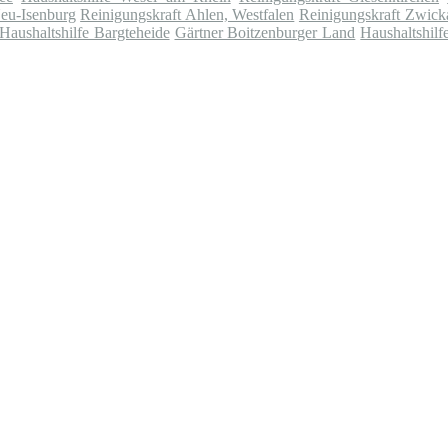
eu-Isenburg
Reinigungskraft Ahlen, Westfalen
Reinigungskraft Zwick
Haushaltshilfe Bargteheide
Gärtner Boitzenburger Land
Haushaltshilf