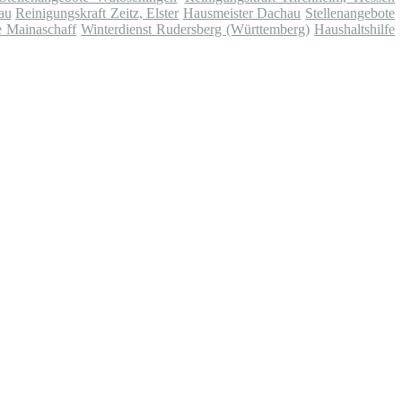
au
Reinigungskraft Zeitz, Elster
Hausmeister Dachau
Stellenangebote
e Mainaschaff
Winterdienst Rudersberg (Württemberg)
Haushaltshilfe