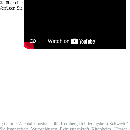
Sie über eine
Verfügen Sie
ug
Gärtner Aichtal
Haushaltshilfe Kemberg
Reinigungskraft Schwedt /
Stellenangebote Wutöschingen
Reinigungskraft Kirchheim, Hessen