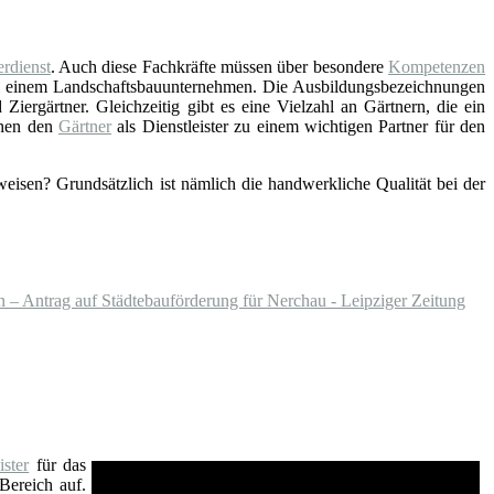
rdienst
. Auch diese Fachkräfte müssen über besondere
Kompetenzen
ei einem Landschaftsbauunternehmen. Die Ausbildungsbezeichnungen
Ziergärtner. Gleichzeitig gibt es eine Vielzahl an Gärtnern, die ein
chen den
Gärtner
als Dienstleister zu einem wichtigen Partner für den
eisen? Grundsätzlich ist nämlich die handwerkliche Qualität bei der
 – Antrag auf Städtebauförderung für Nerchau - Leipziger Zeitung
ster
für das
Bereich auf.