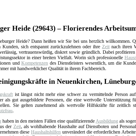
ger Heide (29643) – Florierendes Arbeitsum
burger Heide? Dann heißen wir Sie bei uns herzlich willkommen. Quali
 Kunden, sich entspannt zurückzulehnen oder ihre
Zeit
nach ihren W
verlässig, vertrauenswürdig, diskret sowie gründlich. Dabei profitie
tungssektor in einer breiten Vielfalt. Worin sich professionelle
Hausm
ationen und
Kompetenzen
des Dienstleisters wesentlich, um die Kunde
mer mit handwerklicher Qualität in ihrem Fachbereich.
Reinigungskräfte in Neuenkirchen, Lüneburg
gskraft
ist längst nicht mehr eine schwer zu vermittelnde Person auf
r als gut ausgebildete Personen, die eine wertvolle Unterstützung f
ellen. Sie gelten zunehmend als wertvolle Hilfskräfte für zeitlich 
utzfrau
.
n
haben in den meisten Fällen eine qualifizierende
Ausbildung
als soge
aus der
Zeit
, als wohlhabende Haushalte auf Dienstboten und Personal 
bernehmen diese
Haushaltshilfen
unverändert die erforderlichen Arbeit