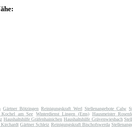
Nähe:
n
Gärtner Bötzingen
Reinigungskraft Werl
Stellenangebote Calw
S
r Kochel am See
Winterdienst Lingen (Ems)
Hausmeister Rosenf
tz
Haushaltshilfe Gräfenhainichen
Haushaltshilfe Grävenwiesbach
Stel
 Kirchardt
Gärtner Schleiz
Reinigungskraft Bischofswerda
Stellenang