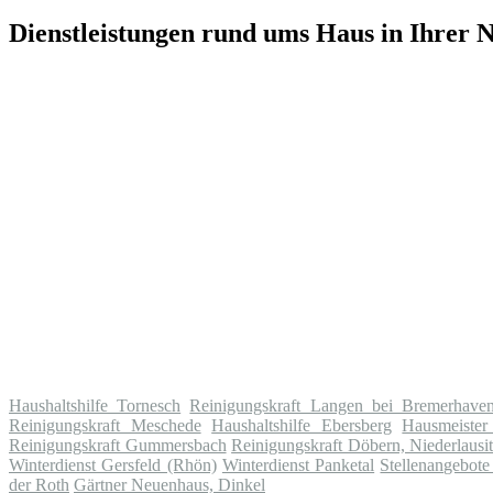
Dienstleistungen rund ums Haus in Ihrer 
Haushaltshilfe Tornesch
Reinigungskraft Langen bei Bremerhave
Reinigungskraft Meschede
Haushaltshilfe Ebersberg
Hausmeiste
Reinigungskraft Gummersbach
Reinigungskraft Döbern, Niederlausi
Winterdienst Gersfeld (Rhön)
Winterdienst Panketal
Stellenangebote
der Roth
Gärtner Neuenhaus, Dinkel