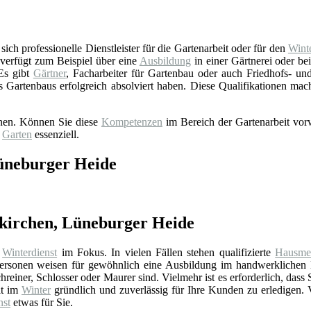
ich professionelle Dienstleister für die Gartenarbeit oder für den
Winte
verfügt zum Beispiel über eine
Ausbildung
in einer Gärtnerei oder b
 Es gibt
Gärtner
, Facharbeiter für Gartenbau oder auch Friedhofs- und 
s Gartenbaus erfolgreich absolviert haben. Diese Qualifikationen ma
onen. Können Sie diese
Kompetenzen
im Bereich der Gartenarbeit vorw
d
Garten
essenziell.
Lüneburger Heide
nkirchen, Lüneburger Heide
n
Winterdienst
im Fokus. In vielen Fällen stehen qualifizierte
Hausmei
rsonen weisen für gewöhnlich eine Ausbildung im handwerklichen 
reiner, Schlosser oder Maurer sind. Vielmehr ist es erforderlich, dass 
it im
Winter
gründlich und zuverlässig für Ihre Kunden zu erledigen. 
nst
etwas für Sie.