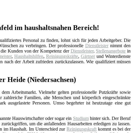
feld im haushaltsnahen Bereich!
fiziertes Personal zu finden, lohnt sich für jeden Arbeitgeber. Die
ünschen zu verbringen. Der professionelle
Dienstleister
nimmt den
ren die Kunden von der Kompetenz der
Dienstleister
.
Stellenangebote
in
eister
,
Haushaltshilfen
,
Reinigungskräfte
,
Gärtner
und Winterdienste
n nach der Arbeit zufrieden zurückzulassen. Wie qualifiziert müssen
er Heide (Niedersachsen)
 dem Arbeitsmarkt. Vielmehr gelten professionelle Putzkräfte sowie
ür zahlreiche Familien, alte Menschen und körperlich eingeschränkte
stark ausgelastete Personen. Umso begehrter ist heutzutage eine gut
nannte Hauswirtschafter oder sogar ein
Studium
hinter sich. Der Beruf
zurückgriffen, um die anfallenden Hausarbeiten erledigen zu lassen.
en im Haushalt. Im Unterschied zur
Reinigungskraft
kommt es bei der