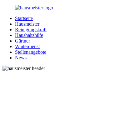
Zurück
zum
Startseite
Inhalt
1-
Alles
Hausmeister
Hausmeister.de
rund
Reinigungskraft
um
Haushaltshilfe
Ihren
Gärtner
Haushalt
Winterdienst
Stellenangebote
News