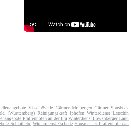
tellenangebote Visselhövede
Gärtner Molbergen
Gärtner Sonsbeck
eld (Württemberg)
Reinigungskraft Iphofen
Winterdienst Letschin
lenangebote Pfaffenhofen an der Ilm
Winterdienst Löwenberger Land
ebote Schlotheim
Winterdienst Eschede
Hausmeister Pfaffenhofen an