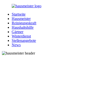
Zurück
zum
Startseite
Inhalt
1-
Alles
Hausmeister
Hausmeister.de
rund
Reinigungskraft
um
Haushaltshilfe
Ihren
Gärtner
Haushalt
Winterdienst
Stellenangebote
News