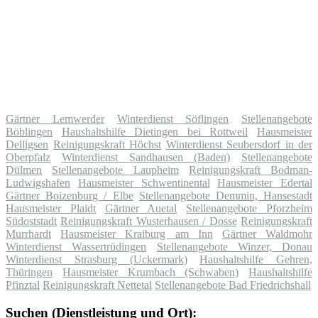
Gärtner Lemwerder
Winterdienst Söflingen
Stellenangebote
Böblingen
Haushaltshilfe Dietingen bei Rottweil
Hausmeister
Delligsen
Reinigungskraft Höchst
Winterdienst Seubersdorf in der
Oberpfalz
Winterdienst Sandhausen (Baden)
Stellenangebote
Dülmen
Stellenangebote Laupheim
Reinigungskraft Bodman-
Ludwigshafen
Hausmeister Schwentinental
Hausmeister Edertal
Gärtner Boizenburg / Elbe
Stellenangebote Demmin, Hansestadt
Hausmeister Plaidt
Gärtner Auetal
Stellenangebote Pforzheim
Südoststadt
Reinigungskraft Wusterhausen / Dosse
Reinigungskraft
Murrhardt
Hausmeister Kraiburg am Inn
Gärtner Waldmohr
Winterdienst Wassertrüdingen
Stellenangebote Winzer, Donau
Winterdienst Strasburg (Uckermark)
Haushaltshilfe Gehren,
Thüringen
Hausmeister Krumbach (Schwaben)
Haushaltshilfe
Pfinztal
Reinigungskraft Nettetal
Stellenangebote Bad Friedrichshall
Suchen (Dienstleistung und Ort):