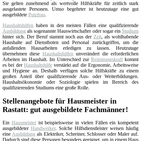
Sie gelten zunehmend als wertvolle Hilfskräfte für zeitlich stark
ausgelastete Personen. Umso begehrter ist heutzutage eine gut
ausgebildete
Putzfrau
.
Haushaltshilfen
haben in den meisten Fällen eine qualifizierende
Ausbildung
als sogenannte Hauswirtschafter oder sogar ein
Studium
hinter sich. Der Beruf stammt noch aus der
Zeit
, als wohlhabende
Haushalte auf Dienstboten und Personal zurückgriffen, um die
anfallenden Hausarbeiten erledigen zu lassen. Heutzutage
übernehmen diese
Haushaltshilfen
unverändert die erforderlichen
Arbeiten im Haushalt. Im Unterschied zur
Reinigungskraft
kommt
es bei der
Haushaltshilfe
verstärkt auf die Ergonomie, Arbeitsweise
und Hygiene an. Deshalb verfügen solche Hilfskräfte zu einem
großen Anteil über qualifizierende Aus- oder Weiterbildungen.
Haushaltsökonomie oder Soziologie spielen im Bereich des
qualifizierenden Studiums eine große Rolle.
Stellenangebote für Hausmeister in
Rastatt: gut ausgebildete Fachmänner!
Ein
Hausmeister
ist beispielsweise in vielen Fällen ein kompetent
ausgebildeter
Handwerker
. Solche Hilfsdienstleister weisen häufig
eine
Ausbildung
als Elektriker, Schreiner, Schlosser oder Maler auf.
Dadurch sind diese Personen besonders geeignet, um in einem Haus