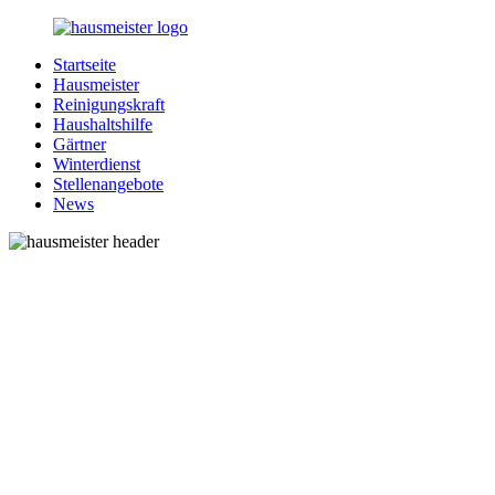
Zurück
zum
Startseite
Inhalt
1-
Alles
Hausmeister
Hausmeister.de
rund
Reinigungskraft
um
Haushaltshilfe
Ihren
Gärtner
Haushalt
Winterdienst
Stellenangebote
News