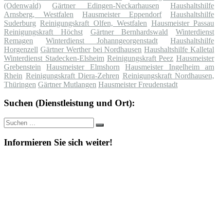
(Odenwald)
Gärtner Edingen-Neckarhausen
Haushaltshilfe
Arnsberg, Westfalen
Hausmeister Eppendorf
Haushaltshilfe
Suderburg
Reinigungskraft Olfen, Westfalen
Hausmeister Passau
Reinigungskraft Höchst
Gärtner Bernhardswald
Winterdienst
Remagen
Winterdienst Johanngeorgenstadt
Haushaltshilfe
Horgenzell
Gärtner Werther bei Nordhausen
Haushaltshilfe Kalletal
Winterdienst Stadecken-Elsheim
Reinigungskraft Peez
Hausmeister
Grebenstein
Hausmeister Elmshorn
Hausmeister Ingelheim am
Rhein
Reinigungskraft Diera-Zehren
Reinigungskraft Nordhausen,
Thüringen
Gärtner Mutlangen
Hausmeister Freudenstadt
Suchen (Dienstleistung und Ort):
Suche
Suchen
nach:
Informieren Sie sich weiter!