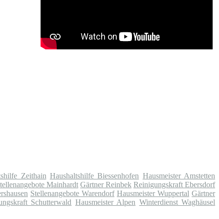
shilfe Zeithain
Haushaltshilfe Biessenhofen
Hausmeister Amstetten
tellenangebote Mainhardt
Gärtner Reinbek
Reinigungskraft Ebersdorf
ershausen
Stellenangebote Warendorf
Hausmeister Wuppertal
Gärtner
ungskraft Schutterwald
Hausmeister Alpen
Winterdienst Waghäusel