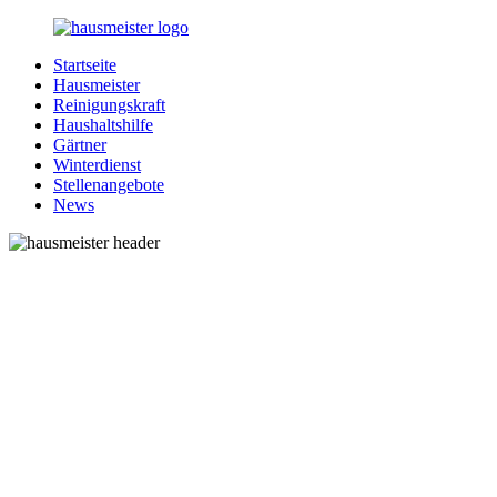
Zurück
zum
Startseite
Inhalt
1-
Alles
Hausmeister
Hausmeister.de
rund
Reinigungskraft
um
Haushaltshilfe
Ihren
Gärtner
Haushalt
Winterdienst
Stellenangebote
News