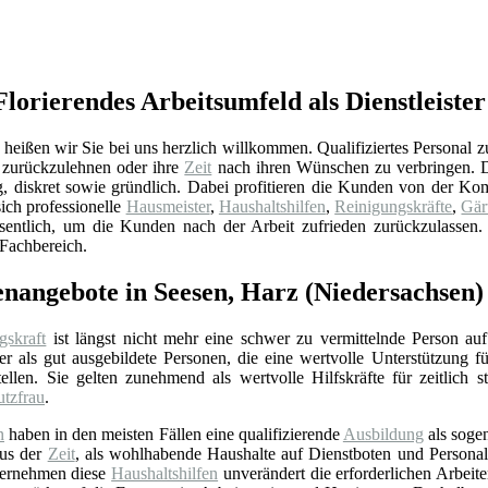
Florierendes Arbeitsumfeld als Dienstleister
eißen wir Sie bei uns herzlich willkommen. Qualifiziertes Personal zu 
 zurückzulehnen oder ihre
Zeit
nach ihren Wünschen zu verbringen. D
ig, diskret sowie gründlich. Dabei profitieren die Kunden von der K
sich professionelle
Hausmeister
,
Haushaltshilfen
,
Reinigungskräfte
,
Gär
sentlich, um die Kunden nach der Arbeit zufrieden zurückzulassen.
Fachbereich.
lenangebote in Seesen, Harz (Niedersachsen)
gskraft
ist längst nicht mehr eine schwer zu vermittelnde Person auf
r als gut ausgebildete Personen, die eine wertvolle Unterstützung f
ellen. Sie gelten zunehmend als wertvolle Hilfskräfte für zeitlich 
utzfrau
.
n
haben in den meisten Fällen eine qualifizierende
Ausbildung
als soge
aus der
Zeit
, als wohlhabende Haushalte auf Dienstboten und Personal 
bernehmen diese
Haushaltshilfen
unverändert die erforderlichen Arbeit