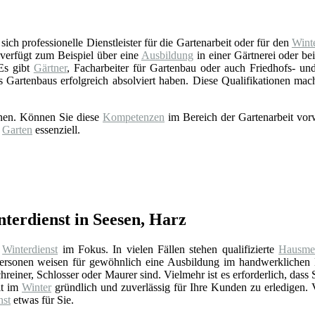
ich professionelle Dienstleister für die Gartenarbeit oder für den
Winte
verfügt zum Beispiel über eine
Ausbildung
in einer Gärtnerei oder b
 Es gibt
Gärtner
, Facharbeiter für Gartenbau oder auch Friedhofs- und 
s Gartenbaus erfolgreich absolviert haben. Diese Qualifikationen ma
onen. Können Sie diese
Kompetenzen
im Bereich der Gartenarbeit vorw
d
Garten
essenziell.
nterdienst in Seesen, Harz
n
Winterdienst
im Fokus. In vielen Fällen stehen qualifizierte
Hausmei
rsonen weisen für gewöhnlich eine Ausbildung im handwerklichen 
reiner, Schlosser oder Maurer sind. Vielmehr ist es erforderlich, dass 
it im
Winter
gründlich und zuverlässig für Ihre Kunden zu erledigen. 
nst
etwas für Sie.