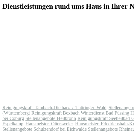
Dienstleistungen rund ums Haus in Ihrer 
Reinigungskraft Tambach-Dietharz / Thüringer Wald
Stellenange
(Württemberg)
Reinigungskraft Bexbach
Winterdienst Bad Füssing
H
bei Coburg
Stellenangebote Heilbronn
Reinigungskraft Seeheilbad G
Espelkamp
Hausmeister Ottersweier
Hausmeister Friedrichshain-K
Stellenangebote Schulzendorf bei Eichwalde
Stellenangebote Rheina