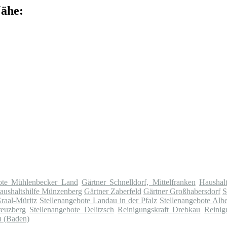
Nähe:
bote Mühlenbecker Land
Gärtner Schnelldorf, Mittelfranken
Haushalt
aushaltshilfe Münzenberg
Gärtner Zaberfeld
Gärtner Großhabersdorf
S
raal-Müritz
Stellenangebote Landau in der Pfalz
Stellenangebote Alb
reuzberg
Stellenangebote Delitzsch
Reinigungskraft Drebkau
Reinig
u (Baden)