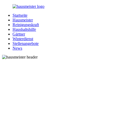
Zurück
zum
Startseite
Inhalt
1-
Alles
Hausmeister
Hausmeister.de
rund
Reinigungskraft
um
Haushaltshilfe
Ihren
Gärtner
Haushalt
Winterdienst
Stellenangebote
News