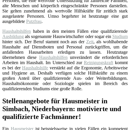
Personen, die eine wertvolle Unterstützung für zahlreiche Familien,
alte Menschen und körperlich eingeschränkte Personen darstellen.
Sie gelten zunehmend als wertvolle Hilfskräfte für zeitlich stark
ausgelastete Personen. Umso begehrter ist heutzutage eine gut
ausgebildete
Putzfrau
.
Haushaltshilfen
haben in den meisten Fällen eine qualifizierende
Ausbildung
als sogenannte Hauswirtschafter oder sogar ein
Studium
hinter sich. Der Beruf stammt noch aus der
Zeit
, als wohlhabende
Haushalte auf Dienstboten und Personal zurückgriffen, um die
anfallenden Hausarbeiten erledigen zu lassen. Heutzutage
übernehmen diese
Haushaltshilfen
unverändert die erforderlichen
Arbeiten im Haushalt. Im Unterschied zur
Reinigungskraft
kommt
es bei der
Haushaltshilfe
verstärkt auf die Ergonomie, Arbeitsweise
und Hygiene an. Deshalb verfügen solche Hilfskräfte zu einem
großen Anteil über qualifizierende Aus- oder Weiterbildungen.
Haushaltsökonomie oder Soziologie spielen im Bereich des
qualifizierenden Studiums eine große Rolle.
Stellenangebote für Hausmeister in
Simbach, Niederbayern: motivierte und
qualifizierte Fachmänner!
Ein
Hausmeister
ist beispielsweise in vielen Fällen ein kompetent