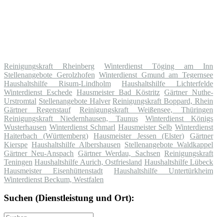
Reinigungskraft Rheinberg
Winterdienst Töging am Inn
Stellenangebote Gerolzhofen
Winterdienst Gmund am Tegernsee
Haushaltshilfe Risum-Lindholm
Haushaltshilfe Lichterfelde
Winterdienst Eschede
Hausmeister Bad Köstritz
Gärtner Nuthe-
Urstromtal
Stellenangebote Halver
Reinigungskraft Boppard, Rhein
Gärtner Regenstauf
Reinigungskraft Weißensee, Thüringen
Reinigungskraft Niedernhausen, Taunus
Winterdienst Königs
Wusterhausen
Winterdienst Schmarl
Hausmeister Selb
Winterdienst
Haiterbach (Württemberg)
Hausmeister Jessen (Elster)
Gärtner
Kierspe
Haushaltshilfe Albershausen
Stellenangebote Waldkappel
Gärtner Neu-Anspach
Gärtner Werdau, Sachsen
Reinigungskraft
Teningen
Haushaltshilfe Aurich, Ostfriesland
Haushaltshilfe Lübeck
Hausmeister Eisenhüttenstadt
Haushaltshilfe Untertürkheim
Winterdienst Beckum, Westfalen
Suchen (Dienstleistung und Ort):
Suche