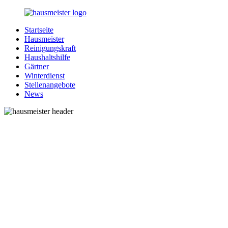
Zurück
zum
Startseite
Inhalt
1-
Alles
Hausmeister
Hausmeister.de
rund
Reinigungskraft
um
Haushaltshilfe
Ihren
Gärtner
Haushalt
Winterdienst
Stellenangebote
News