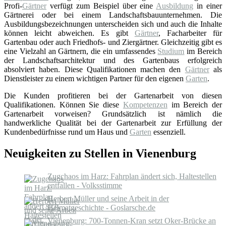
Profi-
Gärtner
verfügt zum Beispiel über eine
Ausbildung
in einer
Gärtnerei oder bei einem Landschaftsbauunternehmen. Die
Ausbildungsbezeichnungen unterscheiden sich und auch die Inhalte
können leicht abweichen. Es gibt
Gärtner
, Facharbeiter für
Gartenbau oder auch Friedhofs- und Ziergärtner. Gleichzeitig gibt es
eine Vielzahl an Gärtnern, die ein umfassendes
Studium
im Bereich
der Landschaftsarchitektur und des Gartenbaus erfolgreich
absolviert haben. Diese Qualifikationen machen den
Gärtner
als
Dienstleister zu einem wichtigen Partner für den eigenen
Garten
.
Die Kunden profitieren bei der Gartenarbeit von diesen
Qualifikationen. Können Sie diese
Kompetenzen
im Bereich der
Gartenarbeit vorweisen? Grundsätzlich ist nämlich die
handwerkliche Qualität bei der Gartenarbeit zur Erfüllung der
Kundenbedürfnisse rund um Haus und
Garten
essenziell.
Neuigkeiten zu Stellen in Vienenburg
Zugchaos im Harz: Fahrplan ändert sich, Haltestellen
entfallen - Volksstimme
Herbert Müller und seine Arbeit in der
Heimatgeschichte - Goslarsche.de
Vienenburg: 700-Tonnen-Kran setzt Oker-Brücke an