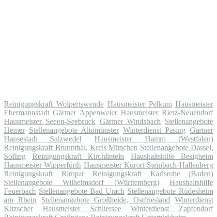
Reinigungskraft Wolpertswende
Hausmeister Pelkum
Hausmeister
Ebermannstadt
Gärtner Appenweier
Hausmeister Rietz-Neuendorf
Hausmeister Seeon-Seebruck
Gärtner Windsbach
Stellenangebote
Hemer
Stellenangebote Altomünster
Winterdienst Pasing
Gärtner
Hansestadt Salzwedel
Hausmeister Hamm (Westfalen)
Reinigungskraft Brunnthal, Kreis München
Stellenangebote Dassel,
Solling
Reinigungskraft Kirchlinteln
Haushaltshilfe Besigheim
Hausmeister Wipperfürth
Hausmeister Kurort Steinbach-Hallenberg
Reinigungskraft Rimpar
Reinigungskraft Karlsruhe (Baden)
Stellenangebote Wilhelmsdorf (Württemberg)
Haushaltshilfe
Feuerbach
Stellenangebote Bad Urach
Stellenangebote Rüdesheim
am Rhein
Stellenangebote Großheide, Ostfriesland
Winterdienst
Kitzscher
Hausmeister Schliersee
Winterdienst Zapfendorf