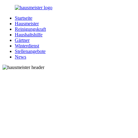
Zurück
zum
Startseite
Inhalt
1-
Alles
Hausmeister
Hausmeister.de
rund
Reinigungskraft
um
Haushaltshilfe
Ihren
Gärtner
Haushalt
Winterdienst
Stellenangebote
News