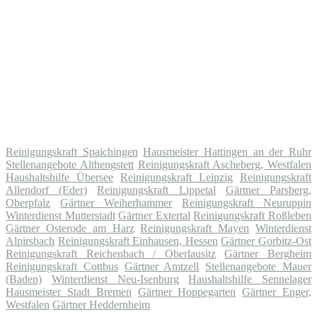
Reinigungskraft Spaichingen
Hausmeister Hattingen an der Ruhr
Stellenangebote Althengstett
Reinigungskraft Ascheberg, Westfalen
Haushaltshilfe Übersee
Reinigungskraft Leipzig
Reinigungskraft
Allendorf (Eder)
Reinigungskraft Lippetal
Gärtner Parsberg,
Oberpfalz
Gärtner Weiherhammer
Reinigungskraft Neuruppin
Winterdienst Mutterstadt
Gärtner Extertal
Reinigungskraft Roßleben
Gärtner Osterode am Harz
Reinigungskraft Mayen
Winterdienst
Alpirsbach
Reinigungskraft Einhausen, Hessen
Gärtner Gorbitz-Ost
Reinigungskraft Reichenbach / Oberlausitz
Gärtner Bergheim
Reinigungskraft Cottbus
Gärtner Amtzell
Stellenangebote Mauer
(Baden)
Winterdienst Neu-Isenburg
Haushaltshilfe Sennelager
Hausmeister Stadt Bremen
Gärtner Hoppegarten
Gärtner Enger,
Westfalen
Gärtner Heddernheim