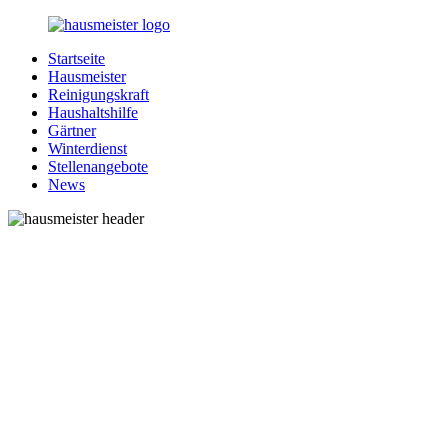
Zurück
zum
Startseite
Inhalt
1-
Alles
Hausmeister
Hausmeister.de
rund
Reinigungskraft
um
Haushaltshilfe
Ihren
Gärtner
Haushalt
Winterdienst
Stellenangebote
News