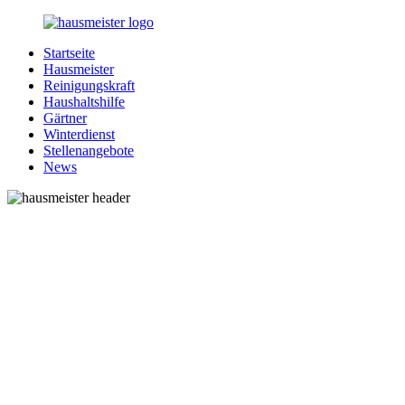
Zurück
zum
Startseite
Inhalt
1-
Alles
Hausmeister
Hausmeister.de
rund
Reinigungskraft
um
Haushaltshilfe
Ihren
Gärtner
Haushalt
Winterdienst
Stellenangebote
News