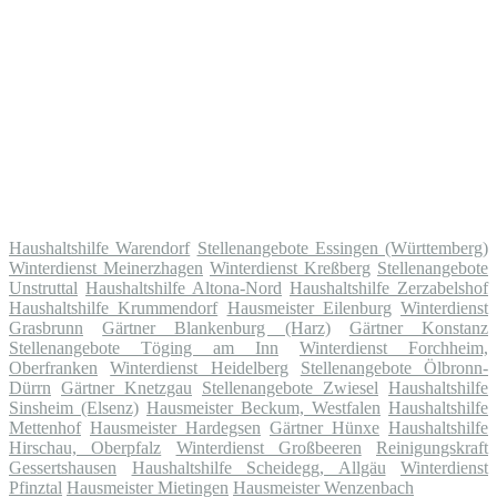
Haushaltshilfe Warendorf
Stellenangebote Essingen (Württemberg)
Winterdienst Meinerzhagen
Winterdienst Kreßberg
Stellenangebote
Unstruttal
Haushaltshilfe Altona-Nord
Haushaltshilfe Zerzabelshof
Haushaltshilfe Krummendorf
Hausmeister Eilenburg
Winterdienst
Grasbrunn
Gärtner Blankenburg (Harz)
Gärtner Konstanz
Stellenangebote Töging am Inn
Winterdienst Forchheim,
Oberfranken
Winterdienst Heidelberg
Stellenangebote Ölbronn-
Dürrn
Gärtner Knetzgau
Stellenangebote Zwiesel
Haushaltshilfe
Sinsheim (Elsenz)
Hausmeister Beckum, Westfalen
Haushaltshilfe
Mettenhof
Hausmeister Hardegsen
Gärtner Hünxe
Haushaltshilfe
Hirschau, Oberpfalz
Winterdienst Großbeeren
Reinigungskraft
Gessertshausen
Haushaltshilfe Scheidegg, Allgäu
Winterdienst
Pfinztal
Hausmeister Mietingen
Hausmeister Wenzenbach