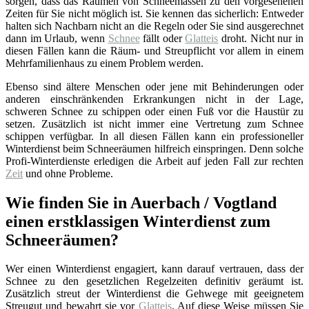
sorgen, dass das Räumen von Schneemassen zu den vorgesehenen
Zeiten für Sie nicht möglich ist. Sie kennen das sicherlich: Entweder
halten sich Nachbarn nicht an die Regeln oder Sie sind ausgerechnet
dann im Urlaub, wenn
Schnee
fällt oder
Glatteis
droht. Nicht nur in
diesen Fällen kann die Räum- und Streupflicht vor allem in einem
Mehrfamilienhaus zu einem Problem werden.
Ebenso sind ältere Menschen oder jene mit Behinderungen oder
anderen einschränkenden Erkrankungen nicht in der Lage,
schweren Schnee zu schippen oder einen Fuß vor die Haustür zu
setzen. Zusätzlich ist nicht immer eine Vertretung zum Schnee
schippen verfügbar. In all diesen Fällen kann ein professioneller
Winterdienst beim Schneeräumen hilfreich einspringen. Denn solche
Profi-Winterdienste erledigen die Arbeit auf jeden Fall zur rechten
Zeit
und ohne Probleme.
Wie finden Sie in Auerbach / Vogtland
einen erstklassigen Winterdienst zum
Schneeräumen?
Wer einen Winterdienst engagiert, kann darauf vertrauen, dass der
Schnee zu den gesetzlichen Regelzeiten definitiv geräumt ist.
Zusätzlich streut der Winterdienst die Gehwege mit geeignetem
Streugut und bewahrt sie vor
Glatteis
. Auf diese Weise müssen Sie