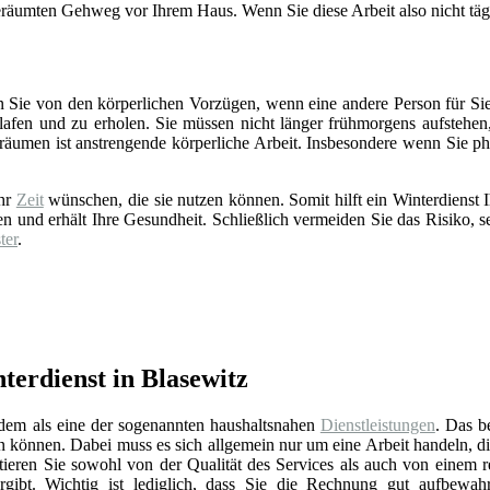
 geräumten Gehweg vor Ihrem Haus. Wenn Sie diese Arbeit also nicht tägl
 Sie von den körperlichen Vorzügen, wenn eine andere Person für Sie d
afen und zu erholen. Sie müssen nicht länger frühmorgens aufstehe
räumen ist anstrengende körperliche Arbeit. Insbesondere wenn Sie ph
ehr
Zeit
wünschen, die sie nutzen können. Somit hilft ein Winterdiens
en und erhält Ihre Gesundheit. Schließlich vermeiden Sie das Risiko, se
ter
.
erdienst in Blasewitz
rdem als eine der sogenannten haushaltsnahen
Dienstleistungen
. Das b
en können. Dabei muss es sich allgemein nur um eine Arbeit handeln, d
itieren Sie sowohl von der Qualität des Services als auch von einem 
gibt. Wichtig ist lediglich, dass Sie die Rechnung gut aufbewah