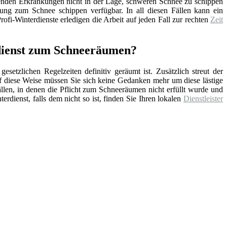
enden Erkrankungen nicht in der Lage, schweren Schnee zu schippen
tung zum Schnee schippen verfügbar. In all diesen Fällen kann ein
ofi-Winterdienste erledigen die Arbeit auf jeden Fall zur rechten
Zeit
rdienst zum Schneeräumen?
setzlichen Regelzeiten definitiv geräumt ist. Zusätzlich streut der
f diese Weise müssen Sie sich keine Gedanken mehr um diese lästige
ällen, in denen die Pflicht zum Schneeräumen nicht erfüllt wurde und
erdienst, falls dem nicht so ist, finden Sie Ihren lokalen
Dienstleister