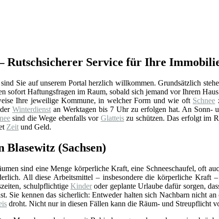
– Rutschsicherer Service für Ihre Immobili
sind Sie auf unserem Portal herzlich willkommen. Grundsätzlich steh
en sofort Haftungsfragen im Raum, sobald sich jemand vor Ihrem Haus o
eise Ihre jeweilige Kommune, in welcher Form und wie oft
Schnee
z
 der
Winterdienst
an Werktagen bis 7 Uhr zu erfolgen hat. An Sonn- un
nee
sind die Wege ebenfalls vor
Glatteis
zu schützen. Das erfolgt im Re
tet
Zeit
und Geld.
n Blasewitz (Sachsen)
umen sind eine Menge körperliche Kraft, eine Schneeschaufel, oft auc
derlich. All diese Arbeitsmittel – insbesondere die körperliche Kraf
zeiten, schulpflichtige
Kinder
oder geplante Urlaube dafür sorgen, da
ist. Sie kennen das sicherlich: Entweder halten sich Nachbarn nicht 
eis
droht. Nicht nur in diesen Fällen kann die Räum- und Streupflicht