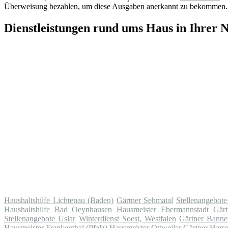
Überweisung bezahlen, um diese Ausgaben anerkannt zu bekommen.
Dienstleistungen rund ums Haus in Ihrer 
Haushaltshilfe Lichtenau (Baden)
Gärtner Sehmatal
Stellenangebote
Haushaltshilfe Bad Oeynhausen
Hausmeister Ebermannstadt
Gärt
Stellenangebote Uslar
Winterdienst Soest, Westfalen
Gärtner Banne
Hausmeister Frankenthal (Pfalz)
Hausmeister Ottweiler
Gärtner Harse