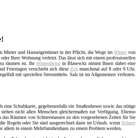
e!
en Mieter und Hauseigentümer in der Pflicht, die Wege im
Winter
von
der Ihrer Wohnung verletzt. Das lässt sich mit einem professionellen
u räumen ist. Ihr
Winterdienst
in Blasewitz nimmt Ihnen daher eine
d Feiertagen verschiebt sich diese
Zeit
manchmal auf 8 oder 9 Uhr.
gelfall mit speziellen Streumitteln. Salz ist im Allgemeinen verboten.
h eine Schubkarre, gegebenenfalls ein Straßenbesen sowie das nötige
t – stehen nicht allen Menschen gleichermaßen zur Verfügung. Ebenso
ss das Räumen von Schneemassen zu den vorgesehenen Zeiten für Sie
an die Regeln oder Sie sind ausgerechnet dann im Urlaub, wenn
Schnee
 vor allem in einem Mehrfamilienhaus zu einem Problem werden.