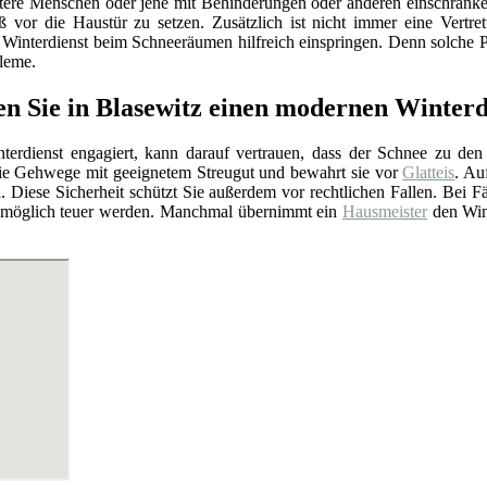
ltere Menschen oder jene mit Behinderungen oder anderen einschränk
ß vor die Haustür zu setzen. Zusätzlich ist nicht immer eine Vertre
r Winterdienst beim Schneeräumen hilfreich einspringen. Denn solche Pr
leme.
en Sie in Blasewitz einen modernen Winte
erdienst engagiert, kann darauf vertrauen, dass der Schnee zu den ge
die Gehwege mit geeignetem Streugut und bewahrt sie vor
Glatteis
. Au
. Diese Sicherheit schützt Sie außerdem vor rechtlichen Fallen. Bei F
t womöglich teuer werden. Manchmal übernimmt ein
Hausmeister
den Wint