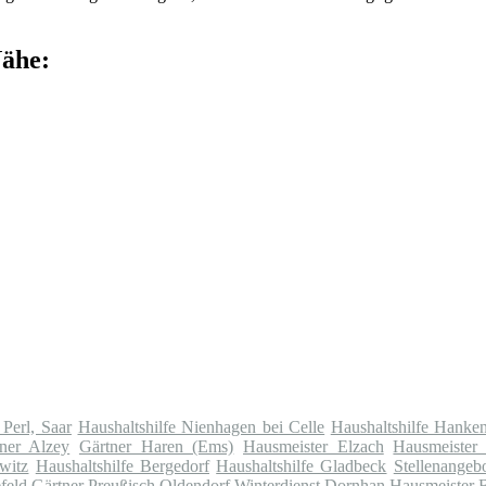
Nähe:
 Perl, Saar
Haushaltshilfe Nienhagen bei Celle
Haushaltshilfe Hanken
ner Alzey
Gärtner Haren (Ems)
Hausmeister Elzach
Hausmeister
witz
Haushaltshilfe Bergedorf
Haushaltshilfe Gladbeck
Stellenangeb
feld
Gärtner Preußisch Oldendorf
Winterdienst Dornhan
Hausmeister 