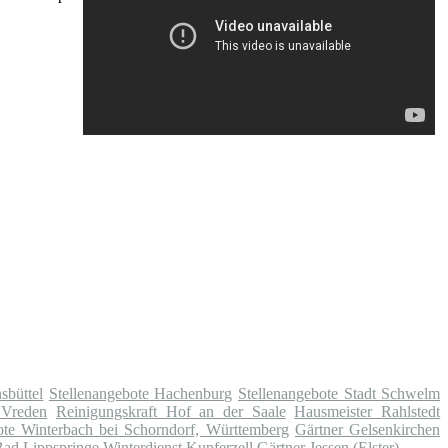
sbüttel
Stellenangebote Hachenburg
Stellenangebote Stadt Schwelm
 Vreden
Reinigungskraft Hof an der Saale
Hausmeister Rahlstedt
ote Winterbach bei Schorndorf, Württemberg
Gärtner Gelsenkirchen
Bad Lippspringe
Winterdienst Kupferzell
Gärtner Jessen (Elster)