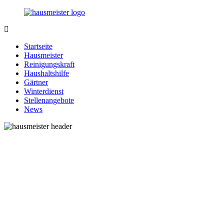
Zurück
zum
Inhalt
1-
Alles
Hausmeister.de
rund
Startseite
um
Hausmeister
Ihren
Reinigungskraft
Haushalt
Haushaltshilfe
Gärtner
Winterdienst
Stellenangebote
News