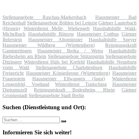
Stellenangebote Raschau-Markersbach
Hausmeister Bad
Reichenhall
Stellenangebote Böhlen bei Leipzig
Gärtner Lauterbach
(Hessen)
Winterdienst Melle, Wiehengeb
Haushaltshilfe Wald-
Michelbach
Haushaltshilfe Bützow
Hausmeister Cottbus
Gärtner
Ihrlerstein
Hausmeister Altomünster
Haushaltshilfe Speyer
Hausmeister Wildberg (Württemberg)
Reinigungskraft
Gammertingen
Hausmeister Berka / Werra
Haushaltshilfe
Biebesheim am Rhein
Stellenangebote Stützengrün
Stellenangebote
Ditzingen
Winterdienst Hüls bei Krefeld
Haushaltshilfe Neunburg
vorm Wald
Stellenangebote Charlottenburg
Haushaltshilfe
Freigericht
Hausmeister Königsbronn (Württemberg)
Hausmeister
Frauenstein
Hausmeister Ellwangen (Jagst)
Winterdienst
Lengenfeld, Vogtland
Winterdienst Traitsching
Hausmeister
Dietramszell
Reinigungskraft Bodenheim, Rhein
Gärtner
Gropiusstadt
Stellenangebote Stadt Berlin
Suchen (Dienstleistung und Ort):
Suche
Suchen
nach:
Informieren Sie sich weiter!