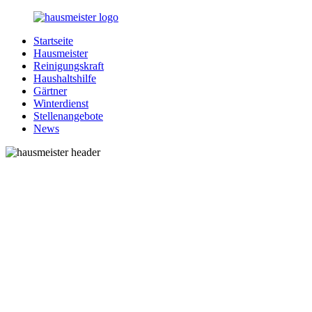
Zurück
zum
Startseite
Inhalt
1-
Alles
Hausmeister
Hausmeister.de
rund
Reinigungskraft
um
Haushaltshilfe
Ihren
Gärtner
Haushalt
Winterdienst
Stellenangebote
News