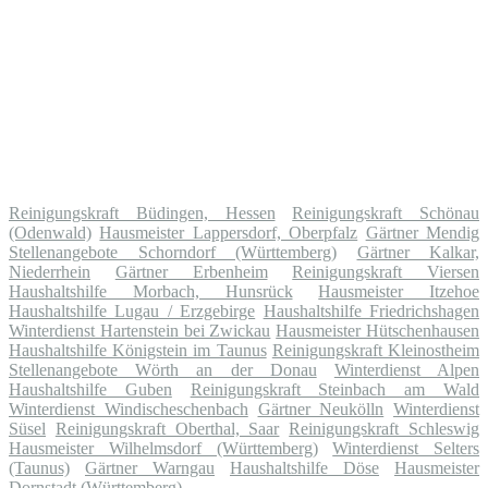
Reinigungskraft Büdingen, Hessen
Reinigungskraft Schönau
(Odenwald)
Hausmeister Lappersdorf, Oberpfalz
Gärtner Mendig
Stellenangebote Schorndorf (Württemberg)
Gärtner Kalkar,
Niederrhein
Gärtner Erbenheim
Reinigungskraft Viersen
Haushaltshilfe Morbach, Hunsrück
Hausmeister Itzehoe
Haushaltshilfe Lugau / Erzgebirge
Haushaltshilfe Friedrichshagen
Winterdienst Hartenstein bei Zwickau
Hausmeister Hütschenhausen
Haushaltshilfe Königstein im Taunus
Reinigungskraft Kleinostheim
Stellenangebote Wörth an der Donau
Winterdienst Alpen
Haushaltshilfe Guben
Reinigungskraft Steinbach am Wald
Winterdienst Windischeschenbach
Gärtner Neukölln
Winterdienst
Süsel
Reinigungskraft Oberthal, Saar
Reinigungskraft Schleswig
Hausmeister Wilhelmsdorf (Württemberg)
Winterdienst Selters
(Taunus)
Gärtner Warngau
Haushaltshilfe Döse
Hausmeister
Dornstadt (Württemberg)