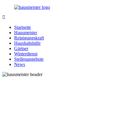
Zurück
zum
Inhalt
1-
Alles
Hausmeister.de
rund
Startseite
um
Hausmeister
Ihren
Reinigungskraft
Haushalt
Haushaltshilfe
Gärtner
Winterdienst
Stellenangebote
News