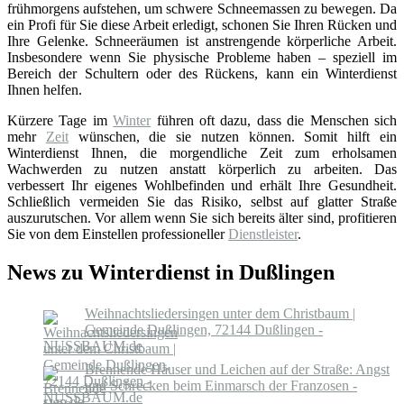
frühmorgens aufstehen, um schwere Schneemassen zu bewegen. Da
ein Profi für Sie diese Arbeit erledigt, schonen Sie Ihren Rücken und
Ihre Gelenke. Schneeräumen ist anstrengende körperliche Arbeit.
Insbesondere wenn Sie physische Probleme haben – speziell im
Bereich der Schultern oder des Rückens, kann ein Winterdienst
Ihnen helfen.
Kürzere Tage im
Winter
führen oft dazu, dass die Menschen sich
mehr
Zeit
wünschen, die sie nutzen können. Somit hilft ein
Winterdienst Ihnen, die morgendliche Zeit zum erholsamen
Wachwerden zu nutzen anstatt körperlich zu arbeiten. Das
verbessert Ihr eigenes Wohlbefinden und erhält Ihre Gesundheit.
Schließlich vermeiden Sie das Risiko, selbst auf glatter Straße
auszurutschen. Vor allem wenn Sie sich bereits älter sind, profitieren
Sie von dem Einstellen professioneller
Dienstleister
.
News zu Winterdienst in Dußlingen
Weihnachtsliedersingen unter dem Christbaum |
Gemeinde Dußlingen, 72144 Dußlingen -
NUSSBAUM.de
Brennende Häuser und Leichen auf der Straße: Angst
und Schrecken beim Einmarsch der Franzosen -
swp.de