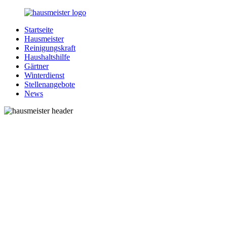
Zurück
zum
Startseite
Inhalt
1-
Alles
Hausmeister
Hausmeister.de
rund
Reinigungskraft
um
Haushaltshilfe
Ihren
Gärtner
Haushalt
Winterdienst
Stellenangebote
News