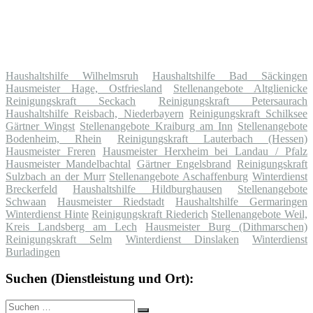
Haushaltshilfe Wilhelmsruh
Haushaltshilfe Bad Säckingen
Hausmeister Hage, Ostfriesland
Stellenangebote Altglienicke
Reinigungskraft Seckach
Reinigungskraft Petersaurach
Haushaltshilfe Reisbach, Niederbayern
Reinigungskraft Schilksee
Gärtner Wingst
Stellenangebote Kraiburg am Inn
Stellenangebote
Bodenheim, Rhein
Reinigungskraft Lauterbach (Hessen)
Hausmeister Freren
Hausmeister Herxheim bei Landau / Pfalz
Hausmeister Mandelbachtal
Gärtner Engelsbrand
Reinigungskraft
Sulzbach an der Murr
Stellenangebote Aschaffenburg
Winterdienst
Breckerfeld
Haushaltshilfe Hildburghausen
Stellenangebote
Schwaan
Hausmeister Riedstadt
Haushaltshilfe Germaringen
Winterdienst Hinte
Reinigungskraft Riederich
Stellenangebote Weil,
Kreis Landsberg am Lech
Hausmeister Burg (Dithmarschen)
Reinigungskraft Selm
Winterdienst Dinslaken
Winterdienst
Burladingen
Suchen (Dienstleistung und Ort):
Suche