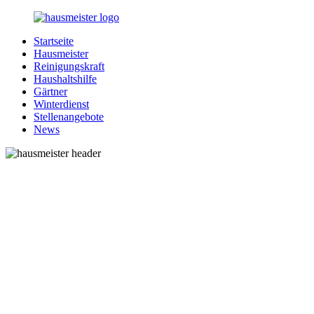
Zurück
zum
Startseite
Inhalt
1-
Alles
Hausmeister
Hausmeister.de
rund
Reinigungskraft
um
Haushaltshilfe
Ihren
Gärtner
Haushalt
Winterdienst
Stellenangebote
News