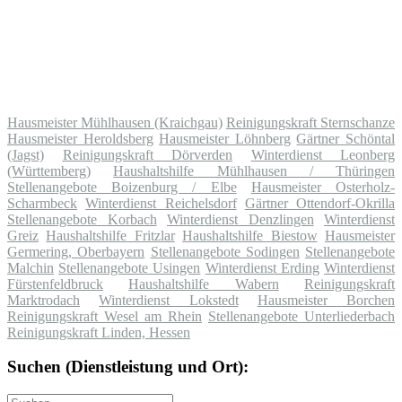
Hausmeister Mühlhausen (Kraichgau)
Reinigungskraft Sternschanze
Hausmeister Heroldsberg
Hausmeister Löhnberg
Gärtner Schöntal
(Jagst)
Reinigungskraft Dörverden
Winterdienst Leonberg
(Württemberg)
Haushaltshilfe Mühlhausen / Thüringen
Stellenangebote Boizenburg / Elbe
Hausmeister Osterholz-
Scharmbeck
Winterdienst Reichelsdorf
Gärtner Ottendorf-Okrilla
Stellenangebote Korbach
Winterdienst Denzlingen
Winterdienst
Greiz
Haushaltshilfe Fritzlar
Haushaltshilfe Biestow
Hausmeister
Germering, Oberbayern
Stellenangebote Sodingen
Stellenangebote
Malchin
Stellenangebote Usingen
Winterdienst Erding
Winterdienst
Fürstenfeldbruck
Haushaltshilfe Wabern
Reinigungskraft
Marktrodach
Winterdienst Lokstedt
Hausmeister Borchen
Reinigungskraft Wesel am Rhein
Stellenangebote Unterliederbach
Reinigungskraft Linden, Hessen
Suchen (Dienstleistung und Ort):
Suche