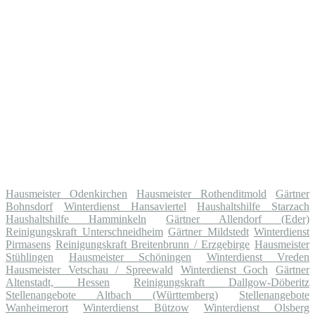
Hausmeister Odenkirchen
Hausmeister Rothenditmold
Gärtner
Bohnsdorf
Winterdienst Hansaviertel
Haushaltshilfe Starzach
Haushaltshilfe Hamminkeln
Gärtner Allendorf (Eder)
Reinigungskraft Unterschneidheim
Gärtner Mildstedt
Winterdienst
Pirmasens
Reinigungskraft Breitenbrunn / Erzgebirge
Hausmeister
Stühlingen
Hausmeister Schöningen
Winterdienst Vreden
Hausmeister Vetschau / Spreewald
Winterdienst Goch
Gärtner
Altenstadt, Hessen
Reinigungskraft Dallgow-Döberitz
Stellenangebote Altbach (Württemberg)
Stellenangebote
Wanheimerort
Winterdienst Bützow
Winterdienst Olsberg