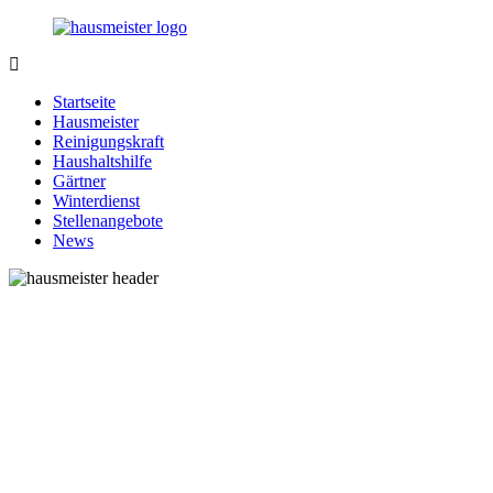
Zurück
zum
Inhalt
1-
Alles
Hausmeister.de
rund
Startseite
um
Hausmeister
Ihren
Reinigungskraft
Haushalt
Haushaltshilfe
Gärtner
Winterdienst
Stellenangebote
News