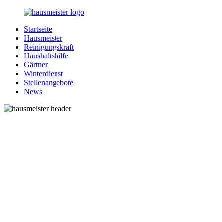
Zurück
zum
Startseite
Inhalt
1-
Alles
Hausmeister
Hausmeister.de
rund
Reinigungskraft
um
Haushaltshilfe
Ihren
Gärtner
Haushalt
Winterdienst
Stellenangebote
News