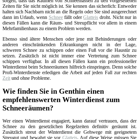
sorgen, dass das Räumen von Schneemassen zu den vorgesehenen
Zeiten für Sie nicht möglich ist. Sie kennen das sicherlich: Entweder
halten sich Nachbarn nicht an die Regeln oder Sie sind ausgerechnet
dann im Urlaub, wenn
Schnee
fällt oder
Glatteis
droht. Nicht nur in
diesen Fällen kann die Räum- und Streupflicht vor allem in einem
Mehrfamilienhaus zu einem Problem werden.
Ebenso sind ältere Menschen oder jene mit Behinderungen oder
anderen einschränkenden Erkrankungen nicht in der Lage,
schweren Schnee zu schippen oder einen Fuß vor die Haustür zu
setzen. Zusätzlich ist nicht immer eine Vertretung zum Schnee
schippen verfügbar. In all diesen Fällen kann ein professioneller
Winterdienst beim Schneeräumen hilfreich einspringen. Denn solche
Profi-Winterdienste erledigen die Arbeit auf jeden Fall zur rechten
Zeit
und ohne Probleme.
Wie finden Sie in Genthin einen
empfehlenswerten Winterdienst zum
Schneeräumen?
Wer einen Winterdienst engagiert, kann darauf vertrauen, dass der
Schnee zu den gesetzlichen Regelzeiten definitiv geräumt ist.
Zusätzlich streut der Winterdienst die Gehwege mit geeignetem
Streugut und bewahrt sie vor
Glatteis
. Auf diese Weise müssen Sie