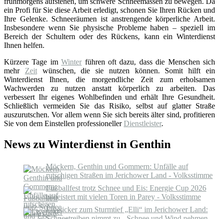
frühmorgens aufstehen, um schwere Schneemassen zu bewegen. Da
ein Profi für Sie diese Arbeit erledigt, schonen Sie Ihren Rücken und
Ihre Gelenke. Schneeräumen ist anstrengende körperliche Arbeit.
Insbesondere wenn Sie physische Probleme haben – speziell im
Bereich der Schultern oder des Rückens, kann ein Winterdienst
Ihnen helfen.
Kürzere Tage im
Winter
führen oft dazu, dass die Menschen sich
mehr
Zeit
wünschen, die sie nutzen können. Somit hilft ein
Winterdienst Ihnen, die morgendliche Zeit zum erholsamen
Wachwerden zu nutzen anstatt körperlich zu arbeiten. Das
verbessert Ihr eigenes Wohlbefinden und erhält Ihre Gesundheit.
Schließlich vermeiden Sie das Risiko, selbst auf glatter Straße
auszurutschen. Vor allem wenn Sie sich bereits älter sind, profitieren
Sie von dem Einstellen professioneller
Dienstleister
.
News zu Winterdienst in Genthin
Möckern, Genthin und Gommern: Unfälle auf
rutschigen Straßen im Jerichower Land - Volksstimme
Fußballfest trotz Schnee und Eis: Energie Cup 2026
begeistert mit vielen Toren in Parey - Volksstimme
Liveticker zum Sturmtief „Elli“ im Jerichower Land:
Schneetreiben nimmt zu - Schnee und Wind nehmen