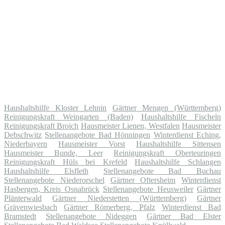
Haushaltshilfe Kloster Lehnin
Gärtner Mengen (Württemberg)
Reinigungskraft Weingarten (Baden)
Haushaltshilfe Fischeln
Reinigungskraft Broich
Hausmeister Lienen, Westfalen
Hausmeister
Debschwitz
Stellenangebote Bad Hönningen
Winterdienst Eching,
Niederbayern
Hausmeister Vorst
Haushaltshilfe Sittensen
Hausmeister Bunde, Leer
Reinigungskraft Oberteuringen
Reinigungskraft Hüls bei Krefeld
Haushaltshilfe Schlangen
Haushaltshilfe Elsfleth
Stellenangebote Bad Buchau
Stellenangebote Niederorschel
Gärtner Oftersheim
Winterdienst
Hasbergen, Kreis Osnabrück
Stellenangebote Heusweiler
Gärtner
Plänterwald
Gärtner Niederstetten (Württemberg)
Gärtner
Grävenwiesbach
Gärtner Römerberg, Pfalz
Winterdienst Bad
Bramstedt
Stellenangebote Nideggen
Gärtner Bad Elster