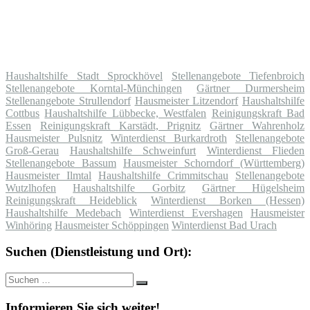
Haushaltshilfe Stadt Sprockhövel
Stellenangebote Tiefenbroich
Stellenangebote Korntal-Münchingen
Gärtner Durmersheim
Stellenangebote Strullendorf
Hausmeister Litzendorf
Haushaltshilfe
Cottbus
Haushaltshilfe Lübbecke, Westfalen
Reinigungskraft Bad
Essen
Reinigungskraft Karstädt, Prignitz
Gärtner Wahrenholz
Hausmeister Pulsnitz
Winterdienst Burkardroth
Stellenangebote
Groß-Gerau
Haushaltshilfe Schweinfurt
Winterdienst Flieden
Stellenangebote Bassum
Hausmeister Schorndorf (Württemberg)
Hausmeister Ilmtal
Haushaltshilfe Crimmitschau
Stellenangebote
Wutzlhofen
Haushaltshilfe Gorbitz
Gärtner Hügelsheim
Reinigungskraft Heideblick
Winterdienst Borken (Hessen)
Haushaltshilfe Medebach
Winterdienst Evershagen
Hausmeister
Winhöring
Hausmeister Schöppingen
Winterdienst Bad Urach
Suchen (Dienstleistung und Ort):
Suche
Suchen
nach:
Informieren Sie sich weiter!