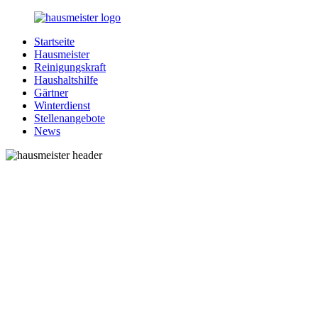
Zurück
zum
Startseite
Inhalt
1-
Alles
Hausmeister
Hausmeister.de
rund
Reinigungskraft
um
Haushaltshilfe
Ihren
Gärtner
Haushalt
Winterdienst
Stellenangebote
News