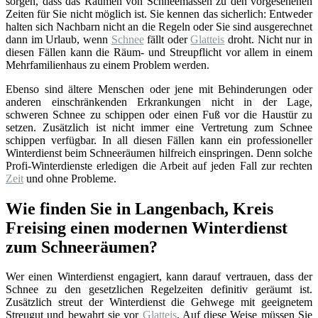
sorgen, dass das Räumen von Schneemassen zu den vorgesehenen
Zeiten für Sie nicht möglich ist. Sie kennen das sicherlich: Entweder
halten sich Nachbarn nicht an die Regeln oder Sie sind ausgerechnet
dann im Urlaub, wenn
Schnee
fällt oder
Glatteis
droht. Nicht nur in
diesen Fällen kann die Räum- und Streupflicht vor allem in einem
Mehrfamilienhaus zu einem Problem werden.
Ebenso sind ältere Menschen oder jene mit Behinderungen oder
anderen einschränkenden Erkrankungen nicht in der Lage,
schweren Schnee zu schippen oder einen Fuß vor die Haustür zu
setzen. Zusätzlich ist nicht immer eine Vertretung zum Schnee
schippen verfügbar. In all diesen Fällen kann ein professioneller
Winterdienst beim Schneeräumen hilfreich einspringen. Denn solche
Profi-Winterdienste erledigen die Arbeit auf jeden Fall zur rechten
Zeit
und ohne Probleme.
Wie finden Sie in Langenbach, Kreis
Freising einen modernen Winterdienst
zum Schneeräumen?
Wer einen Winterdienst engagiert, kann darauf vertrauen, dass der
Schnee zu den gesetzlichen Regelzeiten definitiv geräumt ist.
Zusätzlich streut der Winterdienst die Gehwege mit geeignetem
Streugut und bewahrt sie vor
Glatteis
. Auf diese Weise müssen Sie