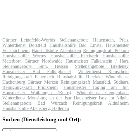
Gärtner Leinefelde-Worbis
Stellenangebote Hauenstein, Pfalz
Winterdienst Dorstfeld
Haushaltshilfe Bad Emstal
Hausmeister
Veitshöchheim
Haushaltshilfe Altenbeken
Reinigungskraft Pelkum
Haushaltshilfe Worms
Haushaltshilfe Kirchardt
Haushaltshilfe
Materborn
Gärtner Nordwalde
Hausmeister Falkenstein / Harz
Stellenangebote Sinn, Hessen
Stellenangebote Bredeney
Hausmeister Bad Fallingbostel
Winterdienst Remscheid
Reinigungskraft Feuerbach
Haushaltshilfe Herzlake
Winterdienst
Hachenburg
Gärtner Merzen
Reinigungskraft Mansfeld, Südharz
Reinigungskraft Friolzheim
Hausmeister Töging am Inn
Hausmeister Waiblingen (Rems)
Winterdienst Gengenbach
Winterdienst Moosburg an der Isar
Hausmeister Isny im Allgäu
Stellenangebote Bad Wurzach
Reinigungskraft Altlußheim
Haushaltshilfe Abensberg, Hallertau
Suchen (Dienstleistung und Ort):
Suche