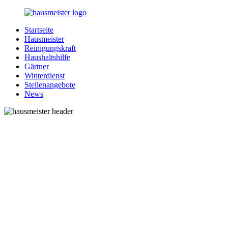
Zurück
zum
Startseite
Inhalt
1-
Alles
Hausmeister
Hausmeister.de
rund
Reinigungskraft
um
Haushaltshilfe
Ihren
Gärtner
Haushalt
Winterdienst
Stellenangebote
News