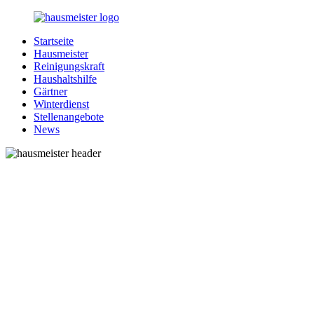
Zurück
zum
Startseite
Inhalt
1-
Alles
Hausmeister
Hausmeister.de
rund
Reinigungskraft
um
Haushaltshilfe
Ihren
Gärtner
Haushalt
Winterdienst
Stellenangebote
News