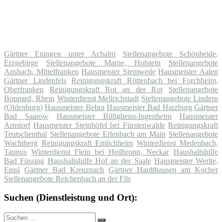
Gärtner Eningen unter Achalm
Stellenangebote Schönheide,
Erzgebirge
Stellenangebote Marne, Holstein
Stellenangebote
Ansbach, Mittelfranken
Hausmeister Stemwede
Hausmeister Aalen
Gärtner Lindenfels
Reinigungskraft Röttenbach bei Forchheim,
Oberfranken
Reinigungskraft Rot an der Rot
Stellenangebote
Boppard, Rhein
Winterdienst Mellrichstadt
Stellenangebote Lindern
(Oldenburg)
Hausmeister Bebra
Hausmeister Bad Harzburg
Gärtner
Bad Saarow
Hausmeister Billigheim-Ingenheim
Hausmeister
Arnstorf
Hausmeister Steinhöfel bei Fürstenwalde
Reinigungskraft
Teutschenthal
Stellenangebote Erlenbach am Main
Stellenangebote
Wachtberg
Reinigungskraft Emlichheim
Winterdienst Medenbach,
Taunus
Winterdienst Flein bei Heilbronn, Neckar
Haushaltshilfe
Bad Füssing
Haushaltshilfe Hof an der Saale
Hausmeister Werlte,
Emsl
Gärtner Bad Kreuznach
Gärtner Hardthausen am Kocher
Stellenangebote Reichenbach an der Fils
Suchen (Dienstleistung und Ort):
Suche