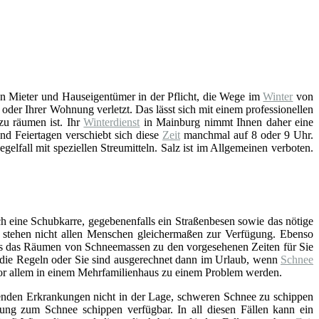
n Mieter und Hauseigentümer in der Pflicht, die Wege im
Winter
von
der Ihrer Wohnung verletzt. Das lässt sich mit einem professionellen
u räumen ist. Ihr
Winterdienst
in Mainburg nimmt Ihnen daher eine
d Feiertagen verschiebt sich diese
Zeit
manchmal auf 8 oder 9 Uhr.
gelfall mit speziellen Streumitteln. Salz ist im Allgemeinen verboten.
h eine Schubkarre, gegebenenfalls ein Straßenbesen sowie das nötige
t – stehen nicht allen Menschen gleichermaßen zur Verfügung. Ebenso
ss das Räumen von Schneemassen zu den vorgesehenen Zeiten für Sie
an die Regeln oder Sie sind ausgerechnet dann im Urlaub, wenn
Schnee
 vor allem in einem Mehrfamilienhaus zu einem Problem werden.
enden Erkrankungen nicht in der Lage, schweren Schnee zu schippen
tung zum Schnee schippen verfügbar. In all diesen Fällen kann ein