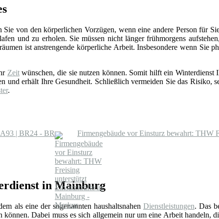
es
 Sie von den körperlichen Vorzügen, wenn eine andere Person für Sie d
afen und zu erholen. Sie müssen nicht länger frühmorgens aufstehe
räumen ist anstrengende körperliche Arbeit. Insbesondere wenn Sie ph
ehr
Zeit
wünschen, die sie nutzen können. Somit hilft ein Winterdiens
en und erhält Ihre Gesundheit. Schließlich vermeiden Sie das Risiko, se
ter
.
er A93 | BR24 - BR
Firmengebäude vor Einsturz bewahrt: THW Fre
erdienst in Mainburg
rdem als eine der sogenannten haushaltsnahen
Dienstleistungen
. Das b
en können. Dabei muss es sich allgemein nur um eine Arbeit handeln, d