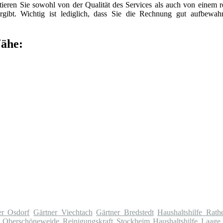
itieren Sie sowohl von der Qualität des Services als auch von einem 
gibt. Wichtig ist lediglich, dass Sie die Rechnung gut aufbewah
Nähe:
er Osdorf
Gärtner Viechtach
Gärtner Bredstedt
Haushaltshilfe Rat
e Oberschöneweide
Reinigungskraft Stockheim
Haushaltshilfe Laage