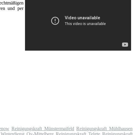
rechtmäßigen
ren und per
henow
Reinigungskraft Münstermaifeld
Reinigungskraft Mühlhausen
Winterdienst Oy-Mittelberg
Reinigungskraft Telgte
Reinigungskraft