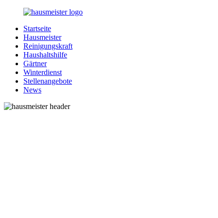
Zurück
zum
Startseite
Inhalt
1-
Alles
Hausmeister
Hausmeister.de
rund
Reinigungskraft
um
Haushaltshilfe
Ihren
Gärtner
Haushalt
Winterdienst
Stellenangebote
News