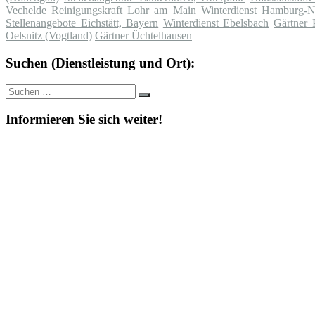
Vechelde
Reinigungskraft Lohr am Main
Winterdienst Hamburg-N
Stellenangebote Eichstätt, Bayern
Winterdienst Ebelsbach
Gärtner 
Oelsnitz (Vogtland)
Gärtner Üchtelhausen
Suchen (Dienstleistung und Ort):
Suche
Suchen
nach:
Informieren Sie sich weiter!