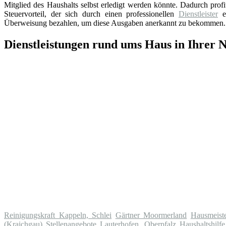
Mitglied des Haushalts selbst erledigt werden könnte. Dadurch prof
Steuervorteil, der sich durch einen professionellen
Dienstleister
er
Überweisung bezahlen, um diese Ausgaben anerkannt zu bekommen.
Dienstleistungen rund ums Haus in Ihrer 
Reinigungskraft Kappeln, Schlei
Gärtner Moormerland
Hausmeist
(Kraichgau)
Stellenangebote Lauterhofen, Oberpfalz
Haushaltshilf