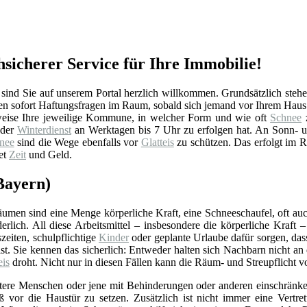
sicherer Service für Ihre Immobilie!
ind Sie auf unserem Portal herzlich willkommen. Grundsätzlich stehe
en sofort Haftungsfragen im Raum, sobald sich jemand vor Ihrem Haus o
eise Ihre jeweilige Kommune, in welcher Form und wie oft
Schnee
z
 der
Winterdienst
an Werktagen bis 7 Uhr zu erfolgen hat. An Sonn- un
nee
sind die Wege ebenfalls vor
Glatteis
zu schützen. Das erfolgt im Re
tet
Zeit
und Geld.
Bayern)
umen sind eine Menge körperliche Kraft, eine Schneeschaufel, oft auc
derlich. All diese Arbeitsmittel – insbesondere die körperliche Kraf
zeiten, schulpflichtige
Kinder
oder geplante Urlaube dafür sorgen, da
ist. Sie kennen das sicherlich: Entweder halten sich Nachbarn nicht 
eis
droht. Nicht nur in diesen Fällen kann die Räum- und Streupflicht
ltere Menschen oder jene mit Behinderungen oder anderen einschränk
ß vor die Haustür zu setzen. Zusätzlich ist nicht immer eine Vertre