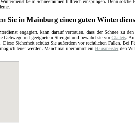
r Winterdienst beim Schneeräumen hilfreich einspringen. Denn solche Pr
leme.
en Sie in Mainburg einen guten Winterdie
erdienst engagiert, kann darauf vertrauen, dass der Schnee zu den ge
die Gehwege mit geeignetem Streugut und bewahrt sie vor
Glatteis
. Au
. Diese Sicherheit schützt Sie außerdem vor rechtlichen Fallen. Bei F
t womöglich teuer werden. Manchmal übernimmt ein
Hausmeister
den Wint