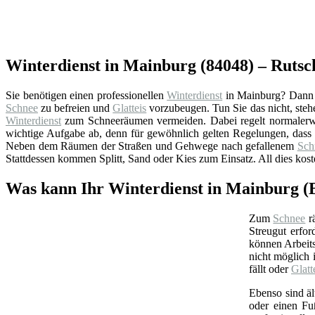
Winterdienst in Mainburg (84048) – Rutsch
Sie benötigen einen professionellen
Winterdienst
in Mainburg? Dann s
Schnee
zu befreien und
Glatteis
vorzubeugen. Tun Sie das nicht, steh
Winterdienst
zum Schneeräumen vermeiden. Dabei regelt normalerw
wichtige Aufgabe ab, denn für gewöhnlich gelten Regelungen, dass
Neben dem Räumen der Straßen und Gehwege nach gefallenem
Sch
Stattdessen kommen Splitt, Sand oder Kies zum Einsatz. All dies kos
Was kann Ihr Winterdienst in Mainburg (
Zum
Schnee
rä
Streugut erfor
können Arbeits
nicht möglich 
fällt oder
Glatt
Ebenso sind ä
oder einen Fu