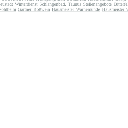
eustadt
Winterdienst Schlangenbad, Taunus
Stellenangebote Bitterf
Pohlheim
Gärtner Roßwein
Hausmeister Warnemünde
Hausmeister 