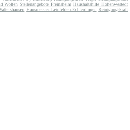
eld-Wolfen
Stellenangebote Freinsheim
Haushaltshilfe Hohenwestedt
Waltershausen
Hausmeister Leinfelden-Echterdingen
Reinigungskraft