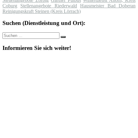
Stellenangebote Zörbig
Gärtner Putbus
Winterdienst Ahorn, Kreis
Coburg
Stellenangebote Riederwald
Hausmeister Bad Doberan
Reinigungskraft Steinen (Kreis Lörrach)
Suchen (Dienstleistung und Ort):
Suche
Suchen
nach:
Informieren Sie sich weiter!