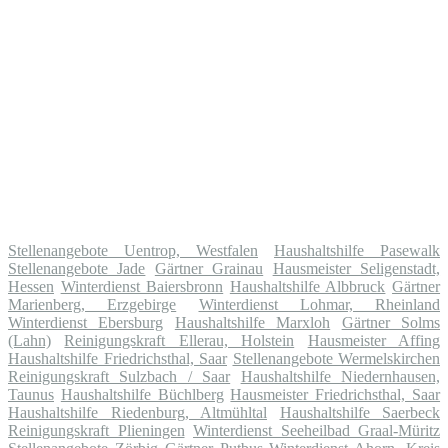
Stellenangebote Uentrop, Westfalen
Haushaltshilfe Pasewalk
Stellenangebote Jade
Gärtner Grainau
Hausmeister Seligenstadt,
Hessen
Winterdienst Baiersbronn
Haushaltshilfe Albbruck
Gärtner
Marienberg, Erzgebirge
Winterdienst Lohmar, Rheinland
Winterdienst Ebersburg
Haushaltshilfe Marxloh
Gärtner Solms
(Lahn)
Reinigungskraft Ellerau, Holstein
Hausmeister Affing
Haushaltshilfe Friedrichsthal, Saar
Stellenangebote Wermelskirchen
Reinigungskraft Sulzbach / Saar
Haushaltshilfe Niedernhausen,
Taunus
Haushaltshilfe Büchlberg
Hausmeister Friedrichsthal, Saar
Haushaltshilfe Riedenburg, Altmühltal
Haushaltshilfe Saerbeck
Reinigungskraft Plieningen
Winterdienst Seeheilbad Graal-Müritz