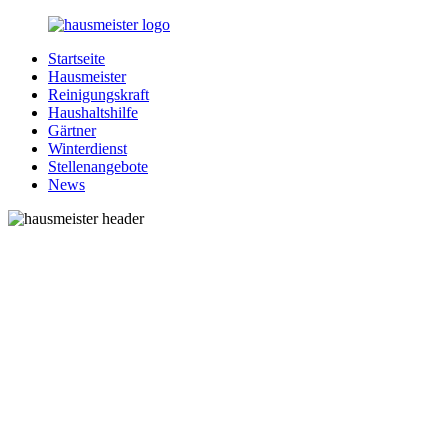
Zurück
zum
Startseite
Inhalt
1-
Alles
Hausmeister
Hausmeister.de
rund
Reinigungskraft
um
Haushaltshilfe
Ihren
Gärtner
Haushalt
Winterdienst
Stellenangebote
News