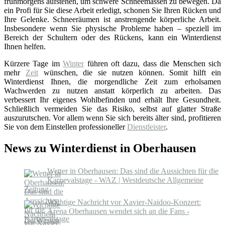
frühmorgens aufstehen, um schwere Schneemassen zu bewegen. Da
ein Profi für Sie diese Arbeit erledigt, schonen Sie Ihren Rücken und
Ihre Gelenke. Schneeräumen ist anstrengende körperliche Arbeit.
Insbesondere wenn Sie physische Probleme haben – speziell im
Bereich der Schultern oder des Rückens, kann ein Winterdienst
Ihnen helfen.
Kürzere Tage im
Winter
führen oft dazu, dass die Menschen sich
mehr
Zeit
wünschen, die sie nutzen können. Somit hilft ein
Winterdienst Ihnen, die morgendliche Zeit zum erholsamen
Wachwerden zu nutzen anstatt körperlich zu arbeiten. Das
verbessert Ihr eigenes Wohlbefinden und erhält Ihre Gesundheit.
Schließlich vermeiden Sie das Risiko, selbst auf glatter Straße
auszurutschen. Vor allem wenn Sie sich bereits älter sind, profitieren
Sie von dem Einstellen professioneller
Dienstleister
.
News zu Winterdienst in Oberhausen
Wetter in Oberhausen: Das sind die Aussichten für die
Karnevalstage - WAZ | Westdeutsche Allgemeine
Zeitung
Wichtige Nachricht vor Xavier-Naidoo-Konzert:
Arena Oberhausen wendet sich an die Fans -
DerWesten