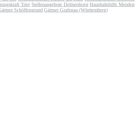
gungskraft Trier
Stellenangebote Delmenhorst
Haushaltshilfe Menden
Gärtner Schöffengrund
Gärtner Grafenau (Württemberg)