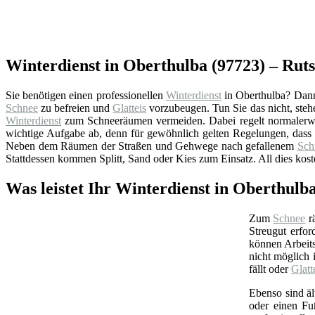
Winterdienst in Oberthulba (97723) – Ruts
Sie benötigen einen professionellen
Winterdienst
in Oberthulba? Dann 
Schnee
zu befreien und
Glatteis
vorzubeugen. Tun Sie das nicht, steh
Winterdienst
zum Schneeräumen vermeiden. Dabei regelt normalerwe
wichtige Aufgabe ab, denn für gewöhnlich gelten Regelungen, dass
Neben dem Räumen der Straßen und Gehwege nach gefallenem
Sch
Stattdessen kommen Splitt, Sand oder Kies zum Einsatz. All dies kos
Was leistet Ihr Winterdienst in Oberthulb
Zum
Schnee
rä
Streugut erfor
können Arbeits
nicht möglich 
fällt oder
Glatt
Ebenso sind ä
oder einen Fu