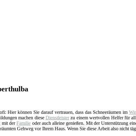
berthulba
 Profi: Hier können Sie darauf vertrauen, dass das Schneeräumen im
Win
rbildungen machen diese
Dienstleister
zu einem wertvollen Helfer für all
t
mit der
Familie
oder auch alleine genießen. Mit der Unterstützung eines
 geräumten Gehweg vor Ihrem Haus. Wenn Sie diese Arbeit also nicht tägl