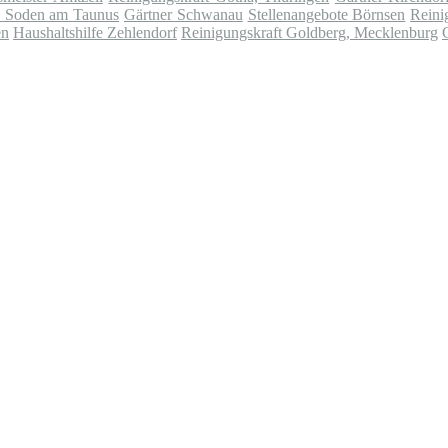
d Soden am Taunus
Gärtner Schwanau
Stellenangebote Börnsen
Reini
en
Haushaltshilfe Zehlendorf
Reinigungskraft Goldberg, Mecklenburg