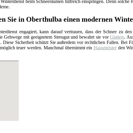
r Winterdienst beim Schneeräumen hilfreich einspringen. Denn solche Pr
leme.
en Sie in Oberthulba einen modernen Wint
erdienst engagiert, kann darauf vertrauen, dass der Schnee zu den ge
die Gehwege mit geeignetem Streugut und bewahrt sie vor
Glatteis
. Au
. Diese Sicherheit schützt Sie außerdem vor rechtlichen Fallen. Bei F
t womöglich teuer werden. Manchmal übernimmt ein
Hausmeister
den Wint