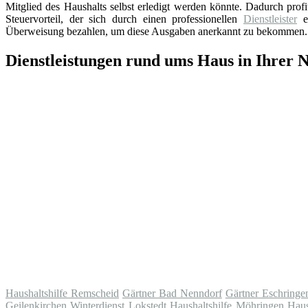
Mitglied des Haushalts selbst erledigt werden könnte. Dadurch prof
Steuervorteil, der sich durch einen professionellen
Dienstleister
er
Überweisung bezahlen, um diese Ausgaben anerkannt zu bekommen.
Dienstleistungen rund ums Haus in Ihrer 
Haushaltshilfe Remscheid
Gärtner Bad Nenndorf
Gärtner Eschringe
Geilenkirchen
Winterdienst Lokstedt
Haushaltshilfe Möhringen
Haus