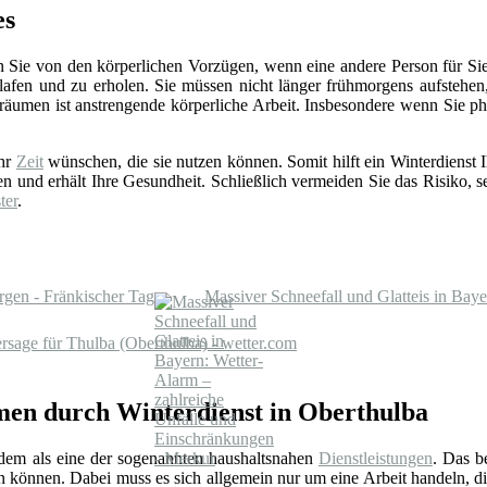
es
 Sie von den körperlichen Vorzügen, wenn eine andere Person für Sie d
afen und zu erholen. Sie müssen nicht länger frühmorgens aufstehe
räumen ist anstrengende körperliche Arbeit. Insbesondere wenn Sie ph
ehr
Zeit
wünschen, die sie nutzen können. Somit hilft ein Winterdiens
en und erhält Ihre Gesundheit. Schließlich vermeiden Sie das Risiko, se
ter
.
gen - Fränkischer Tag
Massiver Schneefall und Glatteis in Bay
ersage für Thulba (Oberthulba) - wetter.com
en durch Winterdienst in Oberthulba
rdem als eine der sogenannten haushaltsnahen
Dienstleistungen
. Das b
en können. Dabei muss es sich allgemein nur um eine Arbeit handeln, d