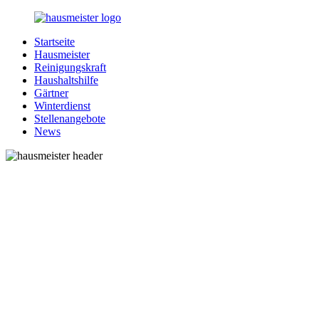
Zurück
zum
Startseite
Inhalt
1-
Alles
Hausmeister
Hausmeister.de
rund
Reinigungskraft
um
Haushaltshilfe
Ihren
Gärtner
Haushalt
Winterdienst
Stellenangebote
News