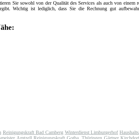
itieren Sie sowohl von der Qualität des Services als auch von einem 
gibt. Wichtig ist lediglich, dass Sie die Rechnung gut aufbewah
Nähe:
n
Reinigungskraft Bad Camberg
Winterdienst Limburgerhof
Haushalt
meister Amtzell
Reinigungskraft Gotha, Thüringen
Gärtner Kirchdor