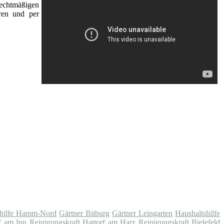
rechtmäßigen
ren und per
shilfe Hamm-Nord
Gärtner Bitburg
Gärtner Leingarten
Haushaltshilfe
f am Inn
Reinigungskraft Hattorf am Harz
Reinigungskraft Bielefeld