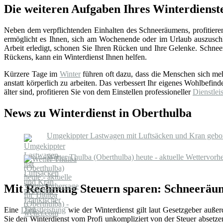
Die weiteren Aufgaben Ihres Winterdienst
Neben dem verpflichtenden Einhalten des Schneeräumens, profitieren
ermöglicht es Ihnen, sich am Wochenende oder im Urlaub auszuschl
Arbeit erledigt, schonen Sie Ihren Rücken und Ihre Gelenke. Schnee
Rückens, kann ein Winterdienst Ihnen helfen.
Kürzere Tage im
Winter
führen oft dazu, dass die Menschen sich m
anstatt körperlich zu arbeiten. Das verbessert Ihr eigenes Wohlbefind
älter sind, profitieren Sie von dem Einstellen professioneller
Dienstleis
News zu Winterdienst in Oberthulba
Umgekippter Lastwagen mit Luftsäcken und Kran gebor
Wetter Thulba (Oberthulba) heute - aktuelle Wettervorh
Mit Rechnung Steuern sparen: Schneeräum
Eine
Dienstleistung
wie der Winterdienst gilt laut Gesetzgeber auße
Sie den Winterdienst vom Profi unkompliziert von der Steuer absetz