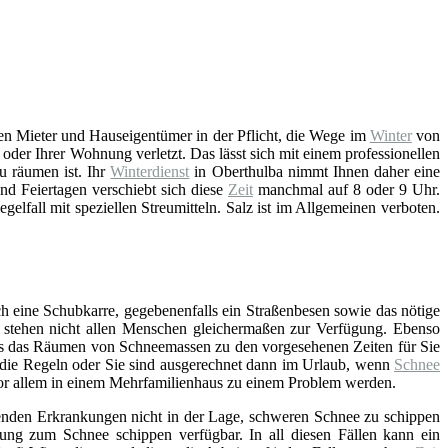
en Mieter und Hauseigentümer in der Pflicht, die Wege im
Winter
von
der Ihrer Wohnung verletzt. Das lässt sich mit einem professionellen
u räumen ist. Ihr
Winterdienst
in Oberthulba nimmt Ihnen daher eine
d Feiertagen verschiebt sich diese
Zeit
manchmal auf 8 oder 9 Uhr.
gelfall mit speziellen Streumitteln. Salz ist im Allgemeinen verboten.
h eine Schubkarre, gegebenenfalls ein Straßenbesen sowie das nötige
t – stehen nicht allen Menschen gleichermaßen zur Verfügung. Ebenso
ss das Räumen von Schneemassen zu den vorgesehenen Zeiten für Sie
an die Regeln oder Sie sind ausgerechnet dann im Urlaub, wenn
Schnee
 vor allem in einem Mehrfamilienhaus zu einem Problem werden.
enden Erkrankungen nicht in der Lage, schweren Schnee zu schippen
tung zum Schnee schippen verfügbar. In all diesen Fällen kann ein