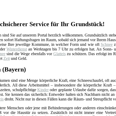
chsicherer Service für Ihr Grundstück!
sind Sie auf unserem Portal herzlich willkommen. Grundsätzlich steh
en sofort Haftungsfragen im Raum, sobald sich jemand vor Ihrem Haus o
ise Ihre jeweilige Kommune, in welcher Form und wie oft
Schnee
z
 der
Winterdienst
an Werktagen bis 7 Uhr zu erfolgen hat. An Sonn- un
nee
sind die Wege ebenfalls vor
Glatteis
zu schützen. Das erfolgt im Re
tet
Zeit
und Geld.
a (Bayern)
umen sind eine Menge körperliche Kraft, eine Schneeschaufel, oft auc
derlich. All diese Arbeitsmittel – insbesondere die körperliche Kraf
zeiten, schulpflichtige
Kinder
oder geplante Urlaube dafür sorgen, da
ist. Sie kennen das sicherlich: Entweder halten sich Nachbarn nicht 
eis
droht. Nicht nur in diesen Fällen kann die Räum- und Streupflicht
ltere Menschen oder jene mit Behinderungen oder anderen einschränk
ß vor die Haustür zu setzen. Zusätzlich ist nicht immer eine Vertre