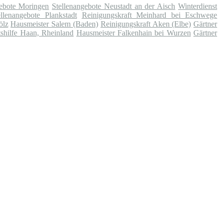
gebote Moringen
Stellenangebote Neustadt an der Aisch
Winterdienst
ellenangebote Plankstadt
Reinigungskraft Meinhard bei Eschwege
ölz
Hausmeister Salem (Baden)
Reinigungskraft Aken (Elbe)
Gärtner
shilfe Haan, Rheinland
Hausmeister Falkenhain bei Wurzen
Gärtner