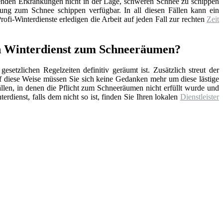
enden Erkrankungen nicht in der Lage, schweren Schnee zu schippen
tung zum Schnee schippen verfügbar. In all diesen Fällen kann ein
ofi-Winterdienste erledigen die Arbeit auf jeden Fall zur rechten
Zeit
en Winterdienst zum Schneeräumen?
setzlichen Regelzeiten definitiv geräumt ist. Zusätzlich streut der
f diese Weise müssen Sie sich keine Gedanken mehr um diese lästige
ällen, in denen die Pflicht zum Schneeräumen nicht erfüllt wurde und
erdienst, falls dem nicht so ist, finden Sie Ihren lokalen
Dienstleister