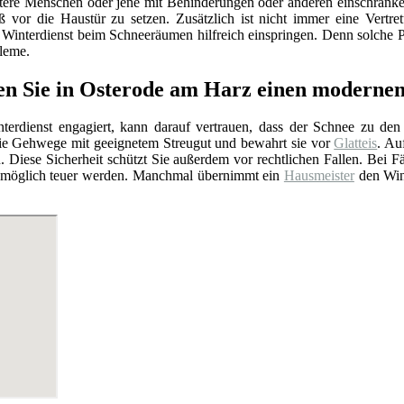
ltere Menschen oder jene mit Behinderungen oder anderen einschränk
ß vor die Haustür zu setzen. Zusätzlich ist nicht immer eine Vertre
r Winterdienst beim Schneeräumen hilfreich einspringen. Denn solche Pr
leme.
en Sie in Osterode am Harz einen modern
erdienst engagiert, kann darauf vertrauen, dass der Schnee zu den ge
die Gehwege mit geeignetem Streugut und bewahrt sie vor
Glatteis
. Au
. Diese Sicherheit schützt Sie außerdem vor rechtlichen Fallen. Bei F
t womöglich teuer werden. Manchmal übernimmt ein
Hausmeister
den Wint