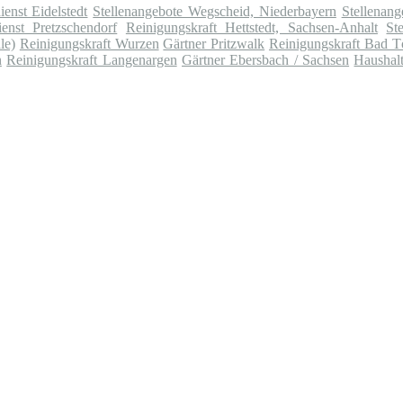
ienst Eidelstedt
Stellenangebote Wegscheid, Niederbayern
Stellenan
ienst Pretzschendorf
Reinigungskraft Hettstedt, Sachsen-Anhalt
St
le)
Reinigungskraft Wurzen
Gärtner Pritzwalk
Reinigungskraft Bad T
n
Reinigungskraft Langenargen
Gärtner Ebersbach / Sachsen
Haushalt