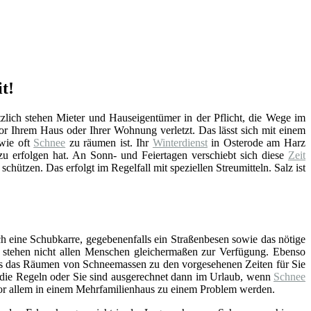
t!
lich stehen Mieter und Hauseigentümer in der Pflicht, die Wege im
r Ihrem Haus oder Ihrer Wohnung verletzt. Das lässt sich mit einem
wie oft
Schnee
zu räumen ist. Ihr
Winterdienst
in Osterode am Harz
 erfolgen hat. An Sonn- und Feiertagen verschiebt sich diese
Zeit
schützen. Das erfolgt im Regelfall mit speziellen Streumitteln. Salz ist
h eine Schubkarre, gegebenenfalls ein Straßenbesen sowie das nötige
t – stehen nicht allen Menschen gleichermaßen zur Verfügung. Ebenso
ss das Räumen von Schneemassen zu den vorgesehenen Zeiten für Sie
an die Regeln oder Sie sind ausgerechnet dann im Urlaub, wenn
Schnee
 vor allem in einem Mehrfamilienhaus zu einem Problem werden.