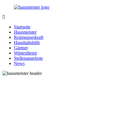
Zurück
zum
Inhalt
1-
Alles
Hausmeister.de
rund
Startseite
um
Hausmeister
Ihren
Reinigungskraft
Haushalt
Haushaltshilfe
Gärtner
Winterdienst
Stellenangebote
News