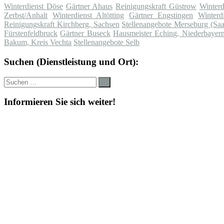
Winterdienst Döse
Gärtner Ahaus
Reinigungskraft Güstrow
Winterd
Zerbst/Anhalt
Winterdienst Altötting
Gärtner Engstingen
Winterd
Reinigungskraft Kirchberg, Sachsen
Stellenangebote Merseburg (Saa
Fürstenfeldbruck
Gärtner Buseck
Hausmeister Eching, Niederbayer
Bakum, Kreis Vechta
Stellenangebote Selb
Suchen (Dienstleistung und Ort):
Suche
Suchen
nach:
Informieren Sie sich weiter!