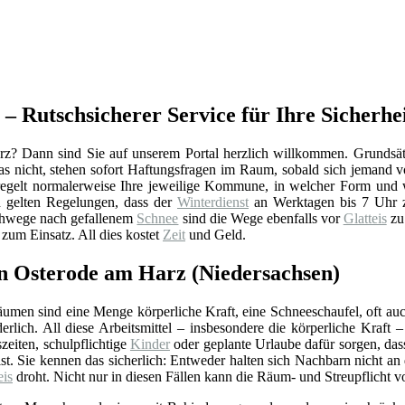
– Rutschsicherer Service für Ihre Sicherhei
z? Dann sind Sie auf unserem Portal herzlich willkommen. Grundsätz
 nicht, stehen sofort Haftungsfragen im Raum, sobald sich jemand vo
gelt normalerweise Ihre jeweilige Kommune, in welcher Form und 
h gelten Regelungen, dass der
Winterdienst
an Werktagen bis 7 Uhr zu
ehwege nach gefallenem
Schnee
sind die Wege ebenfalls vor
Glatteis
zu 
zum Einsatz. All dies kostet
Zeit
und Geld.
in Osterode am Harz (Niedersachsen)
umen sind eine Menge körperliche Kraft, eine Schneeschaufel, oft auc
derlich. All diese Arbeitsmittel – insbesondere die körperliche Kraf
zeiten, schulpflichtige
Kinder
oder geplante Urlaube dafür sorgen, da
ist. Sie kennen das sicherlich: Entweder halten sich Nachbarn nicht 
eis
droht. Nicht nur in diesen Fällen kann die Räum- und Streupflicht