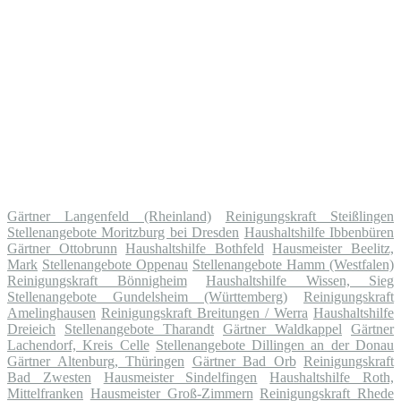
Gärtner Langenfeld (Rheinland)
Reinigungskraft Steißlingen
Stellenangebote Moritzburg bei Dresden
Haushaltshilfe Ibbenbüren
Gärtner Ottobrunn
Haushaltshilfe Bothfeld
Hausmeister Beelitz,
Mark
Stellenangebote Oppenau
Stellenangebote Hamm (Westfalen)
Reinigungskraft Bönnigheim
Haushaltshilfe Wissen, Sieg
Stellenangebote Gundelsheim (Württemberg)
Reinigungskraft
Amelinghausen
Reinigungskraft Breitungen / Werra
Haushaltshilfe
Dreieich
Stellenangebote Tharandt
Gärtner Waldkappel
Gärtner
Lachendorf, Kreis Celle
Stellenangebote Dillingen an der Donau
Gärtner Altenburg, Thüringen
Gärtner Bad Orb
Reinigungskraft
Bad Zwesten
Hausmeister Sindelfingen
Haushaltshilfe Roth,
Mittelfranken
Hausmeister Groß-Zimmern
Reinigungskraft Rhede