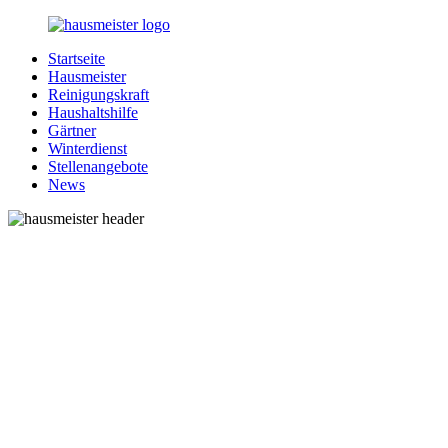
Zurück
zum
Startseite
Inhalt
1-
Alles
Hausmeister
Hausmeister.de
rund
Reinigungskraft
um
Haushaltshilfe
Ihren
Gärtner
Haushalt
Winterdienst
Stellenangebote
News