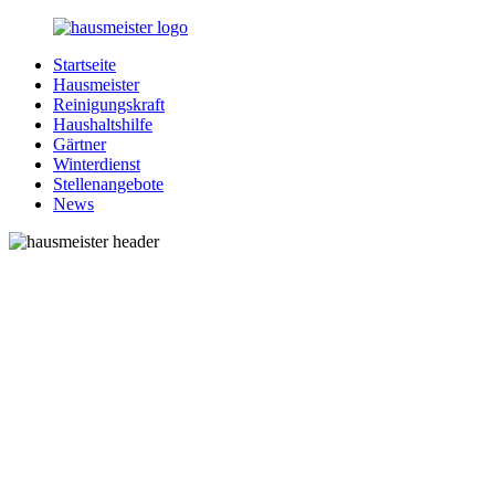
Zurück
zum
Startseite
Inhalt
1-
Alles
Hausmeister
Hausmeister.de
rund
Reinigungskraft
um
Haushaltshilfe
Ihren
Gärtner
Haushalt
Winterdienst
Stellenangebote
News