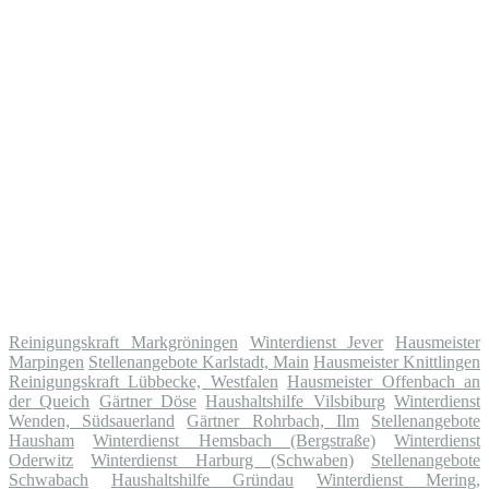
Reinigungskraft Markgröningen
Winterdienst Jever
Hausmeister
Marpingen
Stellenangebote Karlstadt, Main
Hausmeister Knittlingen
Reinigungskraft Lübbecke, Westfalen
Hausmeister Offenbach an
der Queich
Gärtner Döse
Haushaltshilfe Vilsbiburg
Winterdienst
Wenden, Südsauerland
Gärtner Rohrbach, Ilm
Stellenangebote
Hausham
Winterdienst Hemsbach (Bergstraße)
Winterdienst
Oderwitz
Winterdienst Harburg (Schwaben)
Stellenangebote
Schwabach
Haushaltshilfe Gründau
Winterdienst Mering,