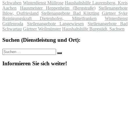
Schwaben
Winterdienst Müllrose
Haushaltshilfe Laurensberg, Kreis
Aachen
Hausmeister Heppenheim (Bergstraße)
Stellenangebote
Ihlow, Ostfriesland
Stellenangebote Bad Kötzting
Gärtner Syke
Reinigungskraft Dietenhofen, Mittelfranken
Winterdienst
Gräfenroda
Stellenangebote Langewiesen
Stellenangebote Bad
Schwartau
Gärtner Weilmünster
Haushaltshilfe Burgstädt, Sachsen
Suchen (Dienstleistung und Ort):
Suche
Suchen
nach:
Informieren Sie sich weiter!