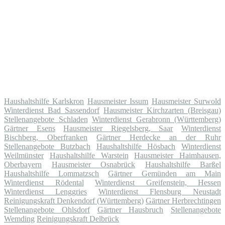
Haushaltshilfe Karlskron
Hausmeister Issum
Hausmeister Surwold
Winterdienst Bad Sassendorf
Hausmeister Kirchzarten (Breisgau)
Stellenangebote Schladen
Winterdienst Gerabronn (Württemberg)
Gärtner Esens
Hausmeister Riegelsberg, Saar
Winterdienst
Bischberg, Oberfranken
Gärtner Herdecke an der Ruhr
Stellenangebote Butzbach
Haushaltshilfe Hösbach
Winterdienst
Weilmünster
Haushaltshilfe Warstein
Hausmeister Haimhausen,
Oberbayern
Hausmeister Osnabrück
Haushaltshilfe Barßel
Haushaltshilfe Lommatzsch
Gärtner Gemünden am Main
Winterdienst Rödental
Winterdienst Greifenstein, Hessen
Winterdienst Lenggries
Winterdienst Flensburg Neustadt
Reinigungskraft Denkendorf (Württemberg)
Gärtner Herbrechtingen
Stellenangebote Ohlsdorf
Gärtner Hausbruch
Stellenangebote
Wemding
Reinigungskraft Delbrück