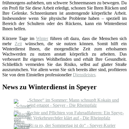
frühmorgens aufstehen, um schwere Schneemassen zu bewegen. Da
ein Profi für Sie diese Arbeit erledigt, schonen Sie Ihren Rücken und
Ihre Gelenke. Schneeräumen ist anstrengende körperliche Arbeit.
Insbesondere wenn Sie physische Probleme haben – speziell im
Bereich der Schultern oder des Rückens, kann ein Winterdienst
Ihnen helfen.
Kürzere Tage im
Winter
führen oft dazu, dass die Menschen sich
mehr
Zeit
wünschen, die sie nutzen können. Somit hilft ein
Winterdienst Ihnen, die morgendliche Zeit zum erholsamen
Wachwerden zu nutzen anstatt körperlich zu arbeiten. Das
verbessert Ihr eigenes Wohlbefinden und erhält Ihre Gesundheit.
Schließlich vermeiden Sie das Risiko, selbst auf glatter Straße
auszurutschen. Vor allem wenn Sie sich bereits älter sind, profitieren
Sie von dem Einstellen professioneller
Dienstleister
.
News zu Winterdienst in Speyer
„Schnee“ im Sommer: Mann schnupft Kokain und
wird ertappt - Speyer - Die Rheinpfalz
Rech­te und Pflich­ten von Fahr­rad­fah­rern: Ein Speye­
rer Ver­kehrs­recht­ler klärt auf - Die Rheinpfalz
„Ri ra ro, der Sommertag ist do“ - Speyer-Kurier