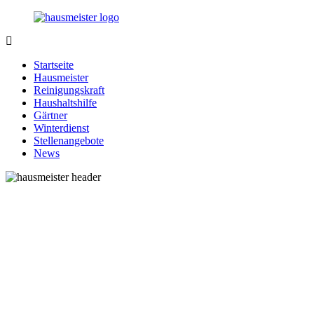
Zurück
zum
Inhalt
1-
Alles
Hausmeister.de
rund
Startseite
um
Hausmeister
Ihren
Reinigungskraft
Haushalt
Haushaltshilfe
Gärtner
Winterdienst
Stellenangebote
News