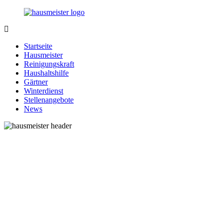
Zurück
zum
Inhalt
1-
Alles
Hausmeister.de
rund
Startseite
um
Hausmeister
Ihren
Reinigungskraft
Haushalt
Haushaltshilfe
Gärtner
Winterdienst
Stellenangebote
News