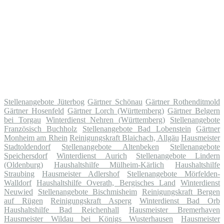
Stellenangebote Jüterbog
Gärtner Schönau
Gärtner Rothenditmold
Gärtner Hosenfeld
Gärtner Lorch (Württemberg)
Gärtner Belgern
bei Torgau
Winterdienst Nehren (Württemberg)
Stellenangebote
Französisch Buchholz
Stellenangebote Bad Lobenstein
Gärtner
Monheim am Rhein
Reinigungskraft Blaichach, Allgäu
Hausmeister
Stadtoldendorf
Stellenangebote Altenbeken
Stellenangebote
Speichersdorf
Winterdienst Aurich
Stellenangebote Lindern
(Oldenburg)
Haushaltshilfe Mülheim-Kärlich
Haushaltshilfe
Straubing
Hausmeister Adlershof
Stellenangebote Mörfelden-
Walldorf
Haushaltshilfe Overath, Bergisches Land
Winterdienst
Neuwied
Stellenangebote Bischmisheim
Reinigungskraft Bergen
auf Rügen
Reinigungskraft Asperg
Winterdienst Bad Orb
Haushaltshilfe Bad Reichenhall
Hausmeister Bremerhaven
Hausmeister Wildau bei Königs Wusterhausen
Hausmeister