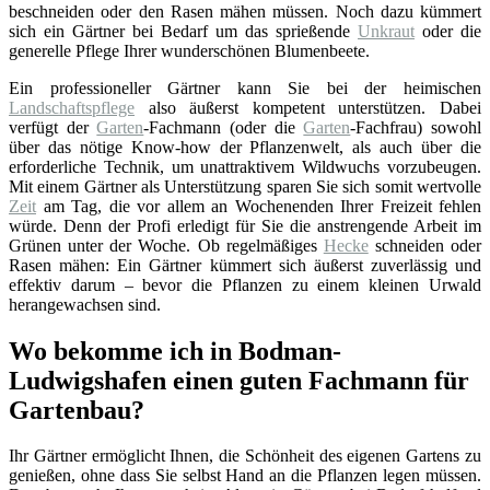
beschneiden oder den Rasen mähen müssen. Noch dazu kümmert
sich ein Gärtner bei Bedarf um das sprießende
Unkraut
oder die
generelle Pflege Ihrer wunderschönen Blumenbeete.
Ein professioneller Gärtner kann Sie bei der heimischen
Landschaftspflege
also äußerst kompetent unterstützen. Dabei
verfügt der
Garten
-Fachmann (oder die
Garten
-Fachfrau) sowohl
über das nötige Know-how der Pflanzenwelt, als auch über die
erforderliche Technik, um unattraktivem Wildwuchs vorzubeugen.
Mit einem Gärtner als Unterstützung sparen Sie sich somit wertvolle
Zeit
am Tag, die vor allem an Wochenenden Ihrer Freizeit fehlen
würde. Denn der Profi erledigt für Sie die anstrengende Arbeit im
Grünen unter der Woche. Ob regelmäßiges
Hecke
schneiden oder
Rasen mähen: Ein Gärtner kümmert sich äußerst zuverlässig und
effektiv darum – bevor die Pflanzen zu einem kleinen Urwald
herangewachsen sind.
Wo bekomme ich in Bodman-
Ludwigshafen einen guten Fachmann für
Gartenbau?
Ihr Gärtner ermöglicht Ihnen, die Schönheit des eigenen Gartens zu
genießen, ohne dass Sie selbst Hand an die Pflanzen legen müssen.