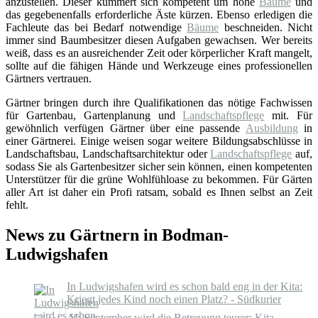
anzustellen. Dieser kümmert sich kompetent um hohe
Bäume
und
das gegebenenfalls erforderliche Äste kürzen. Ebenso erledigen die
Fachleute das bei Bedarf notwendige
Bäume
beschneiden. Nicht
immer sind Baumbesitzer diesen Aufgaben gewachsen. Wer bereits
weiß, dass es an ausreichender Zeit oder körperlicher Kraft mangelt,
sollte auf die fähigen Hände und Werkzeuge eines professionellen
Gärtners vertrauen.
Gärtner bringen durch ihre Qualifikationen das nötige Fachwissen
für Gartenbau, Gartenplanung und
Landschaftspflege
mit. Für
gewöhnlich verfügen Gärtner über eine passende
Ausbildung
in
einer Gärtnerei. Einige weisen sogar weitere Bildungsabschlüsse in
Landschaftsbau, Landschaftsarchitektur oder
Landschaftspflege
auf,
sodass Sie als Gartenbesitzer sicher sein können, einen kompetenten
Unterstützer für die grüne Wohlfühloase zu bekommen. Für Gärten
aller Art ist daher ein Profi ratsam, sobald es Ihnen selbst an Zeit
fehlt.
News zu Gärtnern in Bodman-
Ludwigshafen
In Ludwigshafen wird es schon bald eng in der Kita:
Kriegt jedes Kind noch einen Platz? - Südkurier
Ab September wird die Betreuung teurer: Kita-