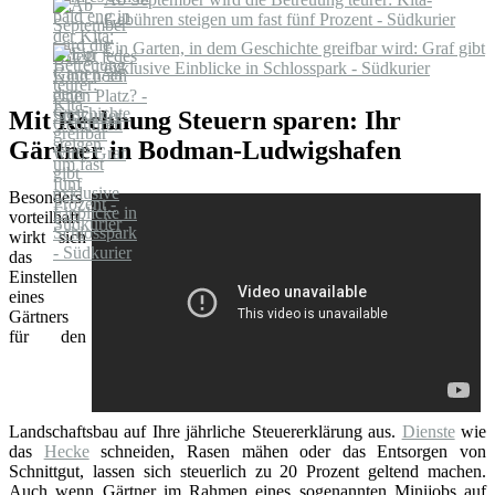
Gebühren steigen um fast fünf Prozent - Südkurier
Ein Garten, in dem Geschichte greifbar wird: Graf gibt
exklusive Einblicke in Schlosspark - Südkurier
Mit Rechnung Steuern sparen: Ihr
Gärtner in Bodman-Ludwigshafen
Besonders
vorteilhaft
wirkt sich
das
Einstellen
eines
Gärtners
für den
Landschaftsbau auf Ihre jährliche Steuererklärung aus.
Dienste
wie
das
Hecke
schneiden, Rasen mähen oder das Entsorgen von
Schnittgut, lassen sich steuerlich zu 20 Prozent geltend machen.
Auch wenn Gärtner im Rahmen eines sogenannten Minijobs auf