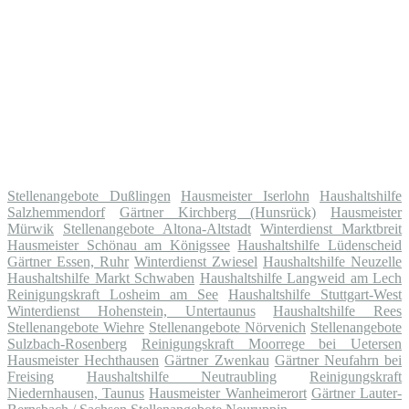
Stellenangebote Dußlingen
Hausmeister Iserlohn
Haushaltshilfe
Salzhemmendorf
Gärtner Kirchberg (Hunsrück)
Hausmeister
Mürwik
Stellenangebote Altona-Altstadt
Winterdienst Marktbreit
Hausmeister Schönau am Königssee
Haushaltshilfe Lüdenscheid
Gärtner Essen, Ruhr
Winterdienst Zwiesel
Haushaltshilfe Neuzelle
Haushaltshilfe Markt Schwaben
Haushaltshilfe Langweid am Lech
Reinigungskraft Losheim am See
Haushaltshilfe Stuttgart-West
Winterdienst Hohenstein, Untertaunus
Haushaltshilfe Rees
Stellenangebote Wiehre
Stellenangebote Nörvenich
Stellenangebote
Sulzbach-Rosenberg
Reinigungskraft Moorrege bei Uetersen
Hausmeister Hechthausen
Gärtner Zwenkau
Gärtner Neufahrn bei
Freising
Haushaltshilfe Neutraubling
Reinigungskraft
Niedernhausen, Taunus
Hausmeister Wanheimerort
Gärtner Lauter-