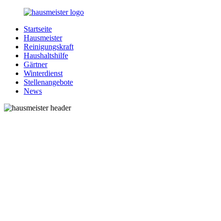
Zurück
zum
Startseite
Inhalt
1-
Alles
Hausmeister
Hausmeister.de
rund
Reinigungskraft
um
Haushaltshilfe
Ihren
Gärtner
Haushalt
Winterdienst
Stellenangebote
News