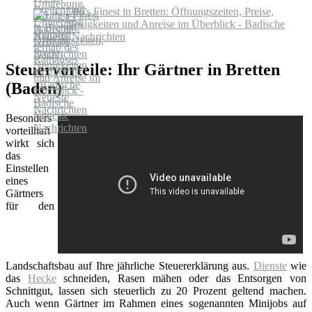
Life’s Finest in Bretten: Öffnungszeiten, Preise,
Neuigkeiten und Anreise im Überblick - Badische
Neueste Nachrichten
Steuervorteile: Ihr Gärtner in Bretten
(Baden)
Besonders
vorteilhaft
wirkt sich
das
Einstellen
eines
Gärtners
für den
Landschaftsbau auf Ihre jährliche Steuererklärung aus.
Dienste
wie
das
Hecke
schneiden, Rasen mähen oder das Entsorgen von
Schnittgut, lassen sich steuerlich zu 20 Prozent geltend machen.
Auch wenn Gärtner im Rahmen eines sogenannten Minijobs auf