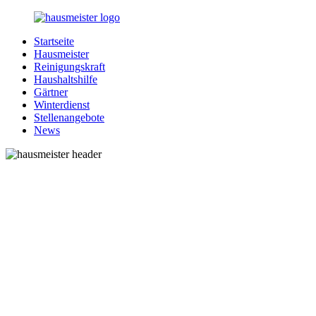
Zurück
zum
Startseite
Inhalt
1-
Alles
Hausmeister
Hausmeister.de
rund
Reinigungskraft
um
Haushaltshilfe
Ihren
Gärtner
Haushalt
Winterdienst
Stellenangebote
News