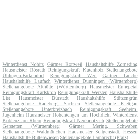
Winterdienst Nobitz
Gärtner Rottweil
Haushaltshilfe Zorneding
Hausmeister Rösrath
Reinigungskraft Kutenholz
Stellenangebote
Ühlingen-Birkendorf
Reinigungskraft Werl
Gärtner Tauche
Haushaltshilfe Laufach
Winterdienst Dunningen (Württemberg)
Stellenangebote Althütte (Württemberg)
Hausmeister Ennepetal
Reinigungskraft Karlskron
Reinigungskraft Wersten
Haushaltshilfe
List
Hausmeister Bürstadt
Haushaltshilfe Stützengrün
Stellenangebote Radeberg, Sachsen
Stellenangebote Klettgau
Stellenangebote Unterbreizbach
Reinigungskraft Seeheim-
Jugenheim
Hausmeister Hohentengen am Hochrhein
Winterdienst
Koblenz am Rhein
Reinigungskraft Neukieritzsch
Stellenangebote
Gerstetten (Württemberg)
Gärtner Mering, Schwaben
Stellenangebote Waldmünchen
Hausmeister Seligenstadt, Hessen
Haushaltshilfe Buttenwiesen
Stellenangebote Lambrecht (Pfalz)