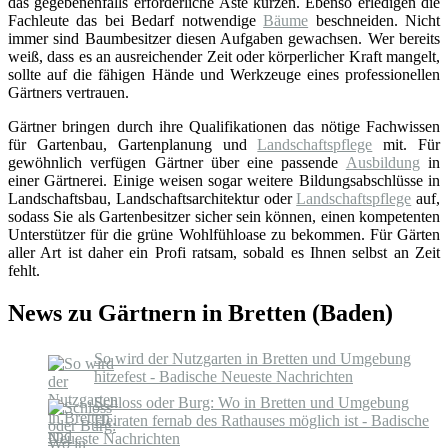
das gegebenenfalls erforderliche Äste kürzen. Ebenso erledigen die
Fachleute das bei Bedarf notwendige
Bäume
beschneiden. Nicht
immer sind Baumbesitzer diesen Aufgaben gewachsen. Wer bereits
weiß, dass es an ausreichender Zeit oder körperlicher Kraft mangelt,
sollte auf die fähigen Hände und Werkzeuge eines professionellen
Gärtners vertrauen.
Gärtner bringen durch ihre Qualifikationen das nötige Fachwissen
für Gartenbau, Gartenplanung und
Landschaftspflege
mit. Für
gewöhnlich verfügen Gärtner über eine passende
Ausbildung
in
einer Gärtnerei. Einige weisen sogar weitere Bildungsabschlüsse in
Landschaftsbau, Landschaftsarchitektur oder
Landschaftspflege
auf,
sodass Sie als Gartenbesitzer sicher sein können, einen kompetenten
Unterstützer für die grüne Wohlfühloase zu bekommen. Für Gärten
aller Art ist daher ein Profi ratsam, sobald es Ihnen selbst an Zeit
fehlt.
News zu Gärtnern in Bretten (Baden)
So wird der Nutzgarten in Bretten und Umgebung
hitzefest - Badische Neueste Nachrichten
Schloss oder Burg: Wo in Bretten und Umgebung
Heiraten fernab des Rathauses möglich ist - Badische
Neueste Nachrichten