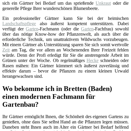
sich ein Gärtner bei Bedarf um das sprießende
Unkraut
oder die
generelle Pflege Ihrer wunderschönen Blumenbeete.
Ein professioneller Gärtner kann Sie bei der heimischen
Landschaftspflege
also äußerst kompetent unterstützen. Dabei
verfügt der
Garten
-Fachmann (oder die
Garten
-Fachfrau) sowohl
über das nötige Know-how der Pflanzenwelt, als auch über die
erforderliche Technik, um unattraktivem Wildwuchs vorzubeugen.
Mit einem Gärtner als Unterstützung sparen Sie sich somit wertvolle
Zeit
am Tag, die vor allem an Wochenenden Ihrer Freizeit fehlen
würde. Denn der Profi erledigt für Sie die anstrengende Arbeit im
Grünen unter der Woche. Ob regelmäßiges
Hecke
schneiden oder
Rasen mähen: Ein Gärtner kümmert sich äußerst zuverlässig und
effektiv darum – bevor die Pflanzen zu einem kleinen Urwald
herangewachsen sind.
Wo bekomme ich in Bretten (Baden)
einen modernen Fachmann für
Gartenbau?
Ihr Gärtner ermöglicht Ihnen, die Schönheit des eigenen Gartens zu
genießen, ohne dass Sie selbst Hand an die Pflanzen legen müssen.
Daneben steht Ihnen auch im Alter ein Gärtner bei Bedarf helfend