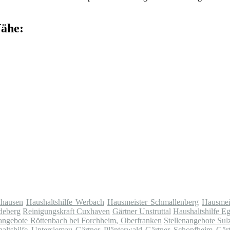
Nähe:
nhausen
Haushaltshilfe Werbach
Hausmeister Schmallenberg
Hausmei
deberg
Reinigungskraft Cuxhaven
Gärtner Unstruttal
Haushaltshilfe E
nangebote Röttenbach bei Forchheim, Oberfranken
Stellenangebote Sul
altshilfe Untersiemau
Gärtner Plänterwald
Gärtner Schopfheim
Gärt