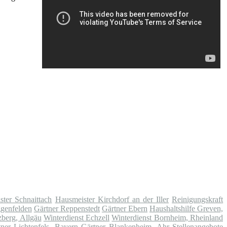
ster Schnaittach
Hausmeister Kirchdorf an der Iller
Reinigungskraft
ggenfelden
Gärtner Reppenstedt
Gärtner Ebern
Haushaltshilfe Greven,
zberg, Allgäu
Winterdienst Echzell
Winterdienst Bornheim, Rheinland
ner Lichtenfels, Bayern
Gärtner Blankenheim, Ahr
Stellenangebote