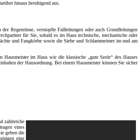
arüber hinaus beruhigend aus.
 der Regenrinne, verstopfte Fallleitungen oder auch Grundleitungen
rechpartner für Sie, sobald es im Haus technische, mechanische oder
chächte und Fangkörbe sowie die Siebe und Schlammeimer im und am
inen Hausmeister im Haus wie die klassische „gute Seele“ des Hauses
s Einhalten der Hausordnung. Bei einem Hausmeister können Sie sicher
d zahlreiche
tragen eines
Sie geben die
nötigen eine