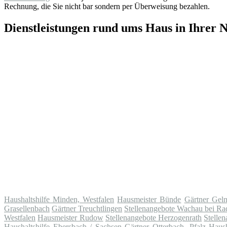
Rechnung, die Sie nicht bar sondern per Überweisung bezahlen.
Dienstleistungen rund ums Haus in Ihrer 
Haushaltshilfe Minden, Westfalen
Hausmeister Bünde
Gärtner Gel
Grasellenbach
Gärtner Treuchtlingen
Stellenangebote Wachau bei Ra
Westfalen
Hausmeister Rudow
Stellenangebote Herzogenrath
Stelle
Haushaltshilfe Ebersbach / Sachsen
Gärtner Otterbach, Pfalz
Haush