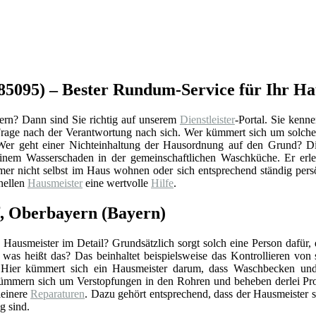
85095) – Bester Rundum-Service für Ihr Ha
rn? Dann sind Sie richtig auf unserem
Dienstleister
-Portal. Sie kenne
e Frage nach der Verantwortung nach sich. Wer kümmert sich um solch
 Wer geht einer Nichteinhaltung der Hausordnung auf den Grund? Di
einem Wasserschaden in der gemeinschaftlichen Waschküche. Er erle
mer nicht selbst im Haus wohnen oder sich entsprechend ständig per
onellen
Hausmeister
eine wertvolle
Hilfe
.
f, Oberbayern (Bayern)
Hausmeister im Detail? Grundsätzlich sorgt solch eine Person dafür,
r was heißt das? Das beinhaltet beispielsweise das Kontrollieren vo
 Hier kümmert sich ein Hausmeister darum, dass Waschbecken und 
ümmern sich um Verstopfungen in den Rohren und beheben derlei Pro
einere
Reparaturen
. Dazu gehört entsprechend, dass der Hausmeister 
g sind.