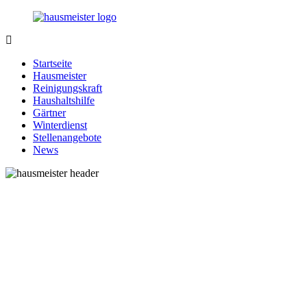
Zurück
zum
Inhalt
1-
Alles
Hausmeister.de
rund
Startseite
um
Hausmeister
Ihren
Reinigungskraft
Haushalt
Haushaltshilfe
Gärtner
Winterdienst
Stellenangebote
News