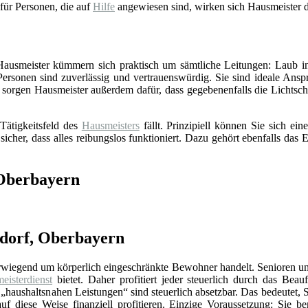
 für Personen, die auf
Hilfe
angewiesen sind, wirken sich Hausmeister d
 Hausmeister kümmern sich praktisch um sämtliche Leitungen: Laub in
Personen sind zuverlässig und vertrauenswürdig. Sie sind ideale Ansp
sorgen Hausmeister außerdem dafür, dass gegebenenfalls die Lichts
Tätigkeitsfeld des
Hausmeisters
fällt. Prinzipiell können Sie sich e
 sicher, dass alles reibungslos funktioniert. Dazu gehört ebenfalls da
 Oberbayern
ndorf, Oberbayern
erwiegend um körperlich eingeschränkte Bewohner handelt. Senioren un
eisterdienst
bietet. Daher profitiert jeder steuerlich durch das Beauf
„haushaltsnahen Leistungen“ sind steuerlich absetzbar. Das bedeutet, 
f diese Weise finanziell profitieren. Einzige Voraussetzung: Sie be