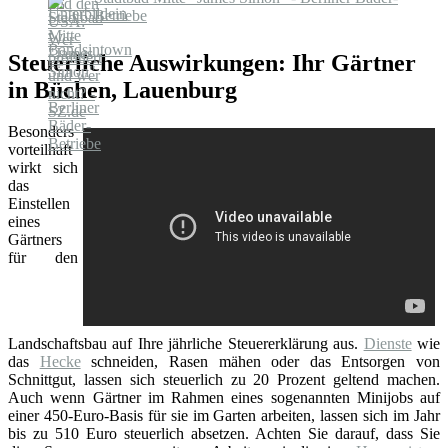
Betriebe
Steuerliche Auswirkungen: Ihr Gärtner
in Büchen, Lauenburg
Besonders
vorteilhaft
wirkt sich
das
Einstellen
eines
Gärtners
für den
Landschaftsbau auf Ihre jährliche Steuererklärung aus.
Dienste
wie
das
Hecke
schneiden, Rasen mähen oder das Entsorgen von
Schnittgut, lassen sich steuerlich zu 20 Prozent geltend machen.
Auch wenn Gärtner im Rahmen eines sogenannten Minijobs auf
einer 450-Euro-Basis für sie im Garten arbeiten, lassen sich im Jahr
bis zu 510 Euro steuerlich absetzen. Achten Sie darauf, dass Sie