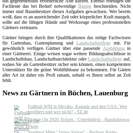
das gegebenenfalls erforderliche Äste kürzen. Ebenso erledigen die
Fachleute das bei Bedarf notwendige
Bäume
beschneiden. Nicht
immer sind Baumbesitzer diesen Aufgaben gewachsen. Wer bereits
weiß, dass es an ausreichender Zeit oder körperlicher Kraft mangelt,
sollte auf die fähigen Hände und Werkzeuge eines professionellen
Gärtners vertrauen.
Gärtner bringen durch ihre Qualifikationen das nötige Fachwissen
für Gartenbau, Gartenplanung und
Landschaftspflege
mit. Für
gewöhnlich verfügen Gärtner über eine passende
Ausbildung
in
einer Gärtnerei. Einige weisen sogar weitere Bildungsabschlüsse in
Landschaftsbau, Landschaftsarchitektur oder
Landschaftspflege
auf,
sodass Sie als Gartenbesitzer sicher sein können, einen kompetenten
Unterstützer für die grüne Wohlfühloase zu bekommen. Für Gärten
aller Art ist daher ein Profi ratsam, sobald es Ihnen selbst an Zeit
fehlt.
News zu Gärtnern in Büchen, Lauenburg
Fußball-WM in Mexiko, Kanada und den USA: Wer
profitiert und wer nicht? - SZ.de
Picture On 2026 Tickets - Unterbildein - Bandsintown
Stadtbad Mitte "James Simon" - Berliner Bäder-