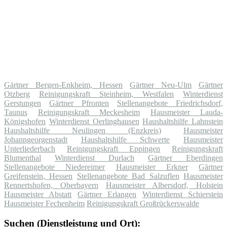
Gärtner Bergen-Enkheim, Hessen
Gärtner Neu-Ulm
Gärtner
Otzberg
Reinigungskraft Steinheim, Westfalen
Winterdienst
Gerstungen
Gärtner Pfronten
Stellenangebote Friedrichsdorf,
Taunus
Reinigungskraft Meckesheim
Hausmeister Lauda-
Königshofen
Winterdienst Oerlinghausen
Haushaltshilfe Lahnstein
Haushaltshilfe Neulingen (Enzkreis)
Hausmeister
Johanngeorgenstadt
Haushaltshilfe Schwerte
Hausmeister
Unterliederbach
Reinigungskraft Eppingen
Reinigungskraft
Blumenthal
Winterdienst Durlach
Gärtner Eberdingen
Stellenangebote Niedereimer
Hausmeister Erkner
Gärtner
Greifenstein, Hessen
Stellenangebote Bad Salzuflen
Hausmeister
Rennertshofen, Oberbayern
Hausmeister Albersdorf, Holstein
Hausmeister Abstatt
Gärtner Erlangen
Winterdienst Schierstein
Hausmeister Fechenheim
Reinigungskraft Großrückerswalde
Suchen (Dienstleistung und Ort):