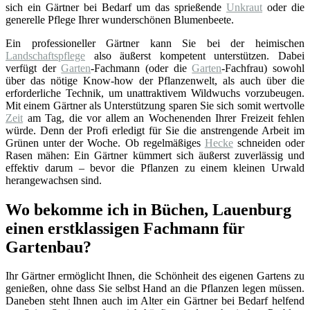
sich ein Gärtner bei Bedarf um das sprießende
Unkraut
oder die
generelle Pflege Ihrer wunderschönen Blumenbeete.
Ein professioneller Gärtner kann Sie bei der heimischen
Landschaftspflege
also äußerst kompetent unterstützen. Dabei
verfügt der
Garten
-Fachmann (oder die
Garten
-Fachfrau) sowohl
über das nötige Know-how der Pflanzenwelt, als auch über die
erforderliche Technik, um unattraktivem Wildwuchs vorzubeugen.
Mit einem Gärtner als Unterstützung sparen Sie sich somit wertvolle
Zeit
am Tag, die vor allem an Wochenenden Ihrer Freizeit fehlen
würde. Denn der Profi erledigt für Sie die anstrengende Arbeit im
Grünen unter der Woche. Ob regelmäßiges
Hecke
schneiden oder
Rasen mähen: Ein Gärtner kümmert sich äußerst zuverlässig und
effektiv darum – bevor die Pflanzen zu einem kleinen Urwald
herangewachsen sind.
Wo bekomme ich in Büchen, Lauenburg
einen erstklassigen Fachmann für
Gartenbau?
Ihr Gärtner ermöglicht Ihnen, die Schönheit des eigenen Gartens zu
genießen, ohne dass Sie selbst Hand an die Pflanzen legen müssen.
Daneben steht Ihnen auch im Alter ein Gärtner bei Bedarf helfend