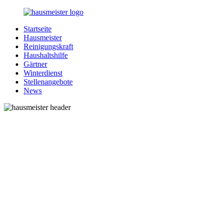
Zurück
zum
Startseite
Inhalt
1-
Alles
Hausmeister
Hausmeister.de
rund
Reinigungskraft
um
Haushaltshilfe
Ihren
Gärtner
Haushalt
Winterdienst
Stellenangebote
News