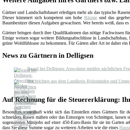
Weitere Aufgaben Ihres Gärtners bzw. La
Gärtner und Landschaftsbauer erledigen mehr als das typische Rase
Dieser kümmert sich kompetent um hohe
Bäume
und das gegebene
Baumbesitzer diesen Aufgaben gewachsen. Wer bereits weiß, dass es an
Gärtner bringen durch ihre Qualifikationen das nötige Fachwissen f
Einige weisen sogar weitere Bildungsabschlüsse in Landschaftsbau, 
grüne Wohlfühloase zu bekommen. Für Gärten aller Art ist daher ein Pro
News zu Gärtnern in Delligsen
Brand bei Delligsen: Anwohner melden nächtlichen Feu
Nachrichten aus dem Landkreis Holzminden und Umgeb
Auf Rechnung für die Steuererklärung: Ihr
Besonders vorteilhaft wirkt sich das Einstellen eines Gärtners für 
schneiden, Rasen mähen oder das Entsorgen von Schnittgut, lassen 
sogenannten Minijobs auf einer 450-Euro-Basis für sie im Garten arb
dass Sie diese Summe sogar zu weiteren Arbeiten wie die eines
Hausm