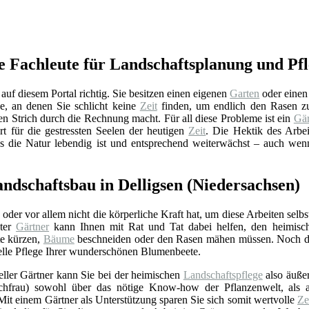
te Fachleute für Landschaftsplanung und Pfl
auf diesem Portal richtig. Sie besitzen einen eigenen
Garten
oder einen
ge, an denen Sie schlicht keine
Zeit
finden, um endlich den Rasen 
en Strich durch die Rechnung macht. Für all diese Probleme ist ein
Gär
t für die gestressten Seelen der heutigen
Zeit
. Die Hektik des Arbei
ss die Natur lebendig ist und entsprechend weiterwächst – auch wen
ndschaftsbau in Delligsen (Niedersachsen)
oder vor allem nicht die körperliche Kraft hat, um diese Arbeiten selbst
eter
Gärtner
kann Ihnen mit Rat und Tat dabei helfen, den heimis
te kürzen,
Bäume
beschneiden oder den Rasen mähen müssen. Noch da
elle Pflege Ihrer wunderschönen Blumenbeete.
eller Gärtner kann Sie bei der heimischen
Landschaftspflege
also äußer
chfrau) sowohl über das nötige Know-how der Pflanzenwelt, als a
it einem Gärtner als Unterstützung sparen Sie sich somit wertvolle
Ze