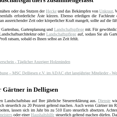
ndschaftsgärtners zusammengefasst
nmähen oder das Stutzen der
Hecke
und das Bekämpfen von
Unkraut
. 
nfalls erforderliche Äste kürzen. Ebenso erledigen die Fachleut
 ausreichender Zeit oder körperlicher Kraft mangelt, sollte auf die f
ür Gartenbau, Gartenplanung und
Landschaftspflege
mit. Für gewöhnlic
Landschaftsarchitektur oder
Landschaftspflege
auf, sodass Sie als Gart
fi ratsam, sobald es Ihnen selbst an Zeit fehlt.
erschein - Täglicher Anzeiger Holzminden
ung – MSC Delligsen e.V. im ADAC ehrt langjährige Mitglieder - We
 Gärtner in Delligsen
den Landschaftsbau auf Ihre jährliche Steuererklärung aus.
Dienste
wi
sich steuerlich zu 20 Prozent geltend machen. Auch wenn Gärtner im 
eiten, lassen sich im Jahr bis zu 510 Euro steuerlich absetzen. Achte
eisters
oder einer
Haushaltshilfe
steuerlich geltend machen dürfen. Da