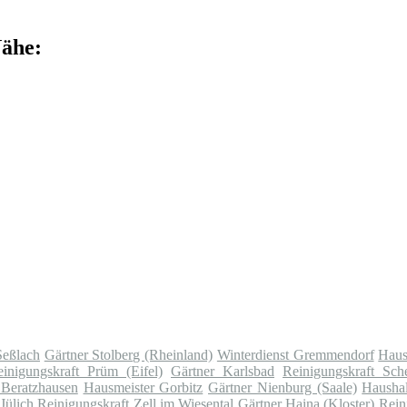
Nähe:
Seßlach
Gärtner Stolberg (Rheinland)
Winterdienst Gremmendorf
Haus
inigungskraft Prüm (Eifel)
Gärtner Karlsbad
Reinigungskraft Sch
 Beratzhausen
Hausmeister Gorbitz
Gärtner Nienburg (Saale)
Haushal
Jülich
Reinigungskraft Zell im Wiesental
Gärtner Haina (Kloster)
Rein