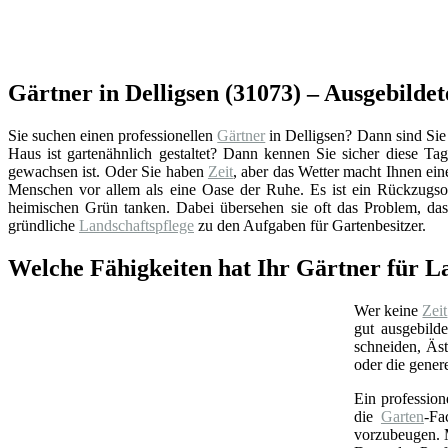
Gärtner in Delligsen (31073) – Ausgebilde
Sie suchen einen professionellen
Gärtner
in Delligsen? Dann sind Sie 
Haus ist gartenähnlich gestaltet? Dann kennen Sie sicher diese Ta
gewachsen ist. Oder Sie haben
Zeit
, aber das Wetter macht Ihnen ein
Menschen vor allem als eine Oase der Ruhe. Es ist ein Rückzugsor
heimischen Grün tanken. Dabei übersehen sie oft das Problem, da
gründliche
Landschaftspflege
zu den Aufgaben für Gartenbesitzer.
Welche Fähigkeiten hat Ihr Gärtner für La
Wer keine
Zeit
gut ausgebild
schneiden, Äs
oder die gener
Ein profession
die
Garten
-Fa
vorzubeugen. M