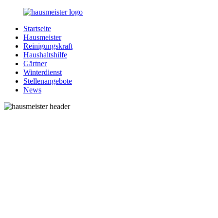
Zurück
zum
Startseite
Inhalt
1-
Alles
Hausmeister
Hausmeister.de
rund
Reinigungskraft
um
Haushaltshilfe
Ihren
Gärtner
Haushalt
Winterdienst
Stellenangebote
News