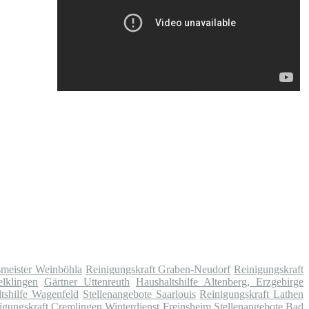
meister Weinböhla
Reinigungskraft Graben-Neudorf
Reinigungskraft
elklingen
Gärtner Uttenreuth
Haushaltshilfe Altenberg, Erzgebirge
tshilfe Wagenfeld
Stellenangebote Saarlouis
Reinigungskraft Lathen
igungskraft Cremlingen
Winterdienst Freinsheim
Stellenangebote Bad