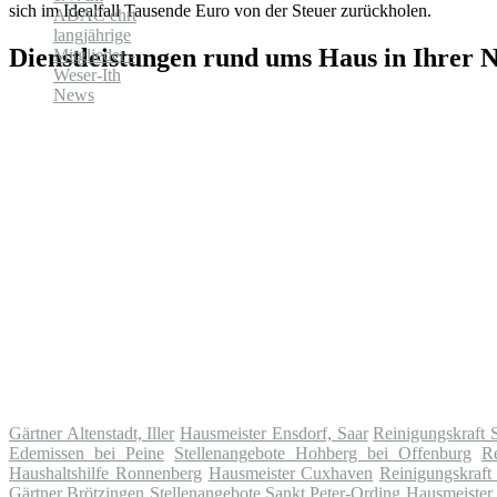
sich im Idealfall Tausende Euro von der Steuer zurückholen.
Dienstleistungen rund ums Haus in Ihrer 
Gärtner Altenstadt, Iller
Hausmeister Ensdorf, Saar
Reinigungskraft 
Edemissen bei Peine
Stellenangebote Hohberg bei Offenburg
Re
Haushaltshilfe Ronnenberg
Hausmeister Cuxhaven
Reinigungskraft
Gärtner Brötzingen
Stellenangebote Sankt Peter-Ording
Hausmeister 