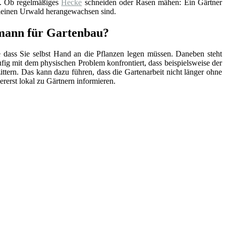
e. Ob regelmäßiges
Hecke
schneiden oder Rasen mähen: Ein Gärtner
kleinen Urwald herangewachsen sind.
mann für Gartenbau?
e dass Sie selbst Hand an die Pflanzen legen müssen. Daneben steht
ufig mit dem physischen Problem konfrontiert, dass beispielsweise der
tern. Das kann dazu führen, dass die Gartenarbeit nicht länger ohne
lererst lokal zu Gärtnern informieren.