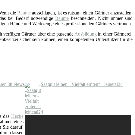
Wenn die
Bäume
ausschlagen, ist es ratsam, einen Gärtner anzustellen.
e das bei Bedarf notwendige
Bäume
beschneiden. Nicht immer sind
ähigen Hände und Werkzeuge eines professionellen Gärtners vertrauen.
h verfügen Gärtner über eine passende
Ausbildung
in einer Gärtnerei.
enbesitzer sicher sein können, einen kompetenten Unterstützer für die
ser-Ith News
„Saatgut leihen - Vielfalt ernten“ - leinetal24
e das
Hecke
Rahmen eines
n Sie darauf,
durch lassen