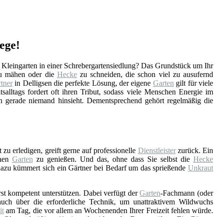
ege!
 Kleingarten in einer Schrebergartensiedlung? Das Grundstück um Ihr
zu mähen oder die
Hecke
zu schneiden, die schon viel zu ausufernd
tner
in Delligsen die perfekte Lösung, der eigene
Garten
gilt für viele
tsalltags fordert oft ihren Tribut, sodass viele Menschen Energie im
n gerade niemand hinsieht. Dementsprechend gehört regelmäßig die
 zu erledigen, greift gerne auf professionelle
Dienstleister
zurück. Ein
chen
Garten
zu genießen. Und das, ohne dass Sie selbst die
Hecke
zu kümmert sich ein Gärtner bei Bedarf um das sprießende
Unkraut
st kompetent unterstützen. Dabei verfügt der
Garten
-Fachmann (oder
uch über die erforderliche Technik, um unattraktivem Wildwuchs
it
am Tag, die vor allem an Wochenenden Ihrer Freizeit fehlen würde.