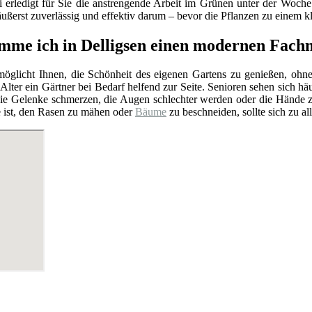
i erledigt für Sie die anstrengende Arbeit im Grünen unter der Woch
ußerst zuverlässig und effektiv darum – bevor die Pflanzen zu einem 
me ich in Delligsen einen modernen Fach
rmöglicht Ihnen, die Schönheit des eigenen Gartens zu genießen, ohn
Alter ein Gärtner bei Bedarf helfend zur Seite. Senioren sehen sich hä
e Gelenke schmerzen, die Augen schlechter werden oder die Hände zit
e ist, den Rasen zu mähen oder
Bäume
zu beschneiden, sollte sich zu al