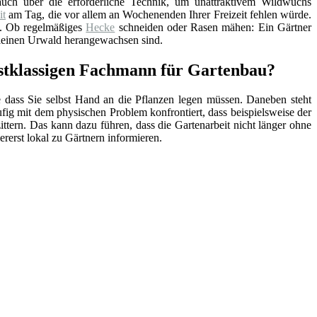
uch über die erforderliche Technik, um unattraktivem Wildwuchs
it
am Tag, die vor allem an Wochenenden Ihrer Freizeit fehlen würde.
e. Ob regelmäßiges
Hecke
schneiden oder Rasen mähen: Ein Gärtner
kleinen Urwald herangewachsen sind.
stklassigen Fachmann für Gartenbau?
e dass Sie selbst Hand an die Pflanzen legen müssen. Daneben steht
ufig mit dem physischen Problem konfrontiert, dass beispielsweise der
tern. Das kann dazu führen, dass die Gartenarbeit nicht länger ohne
lererst lokal zu Gärtnern informieren.