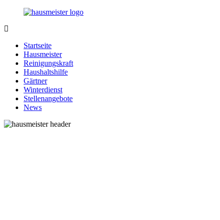
Zurück
zum
Inhalt
1-
Alles
Hausmeister.de
rund
Startseite
um
Hausmeister
Ihren
Reinigungskraft
Haushalt
Haushaltshilfe
Gärtner
Winterdienst
Stellenangebote
News