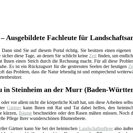
 – Ausgebildete Fachleute für Landschaftsa
Dann sind Sie auf diesem Portal richtig. Sie besitzen einen eigenen
 sicher diese Tage, an denen Sie schlicht keine
Zeit
finden, um endlic
ht Ihnen einen Strich durch die Rechnung macht. Für all diese Proble
uhe. Es ist ein Rückzugsort für die gestressten Seelen der heutigen
Ze
ft das Problem, dass die Natur lebendig ist und entsprechend weiter
tenbesitzer.
au in Steinheim an der Murr (Baden-Württ
oder vor allem nicht die körperliche Kraft hat, um diese Arbeiten selbst
eter
Gärtner
kann Ihnen mit Rat und Tat dabei helfen, den heimis
te kürzen,
Bäume
beschneiden oder den Rasen mähen müssen. Noch da
elle Pflege Ihrer wunderschönen Blumenbeete.
eller Gärtner kann Sie bei der heimischen
Landschaftspflege
also äußer