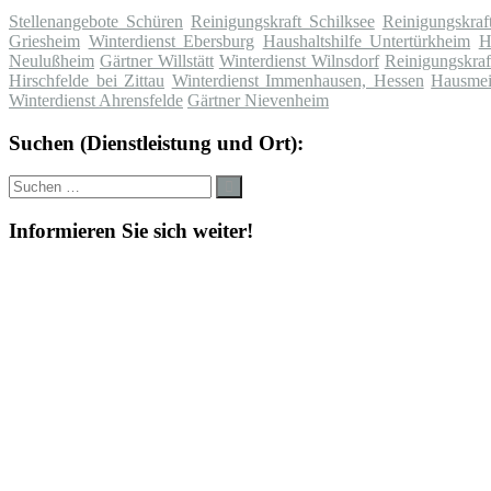
Stellenangebote Schüren
Reinigungskraft Schilksee
Reinigungskra
Griesheim
Winterdienst Ebersburg
Haushaltshilfe Untertürkheim
H
Neulußheim
Gärtner Willstätt
Winterdienst Wilnsdorf
Reinigungskraf
Hirschfelde bei Zittau
Winterdienst Immenhausen, Hessen
Hausmei
Winterdienst Ahrensfelde
Gärtner Nievenheim
Suchen (Dienstleistung und Ort):
Suche
Suchen
nach:
Informieren Sie sich weiter!