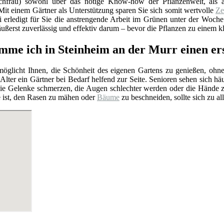
chfrau) sowohl über das nötige Know-how der Pflanzenwelt, als a
it einem Gärtner als Unterstützung sparen Sie sich somit wertvolle
Ze
i erledigt für Sie die anstrengende Arbeit im Grünen unter der Woch
ußerst zuverlässig und effektiv darum – bevor die Pflanzen zu einem 
me ich in Steinheim an der Murr einen er
rmöglicht Ihnen, die Schönheit des eigenen Gartens zu genießen, ohn
Alter ein Gärtner bei Bedarf helfend zur Seite. Senioren sehen sich hä
e Gelenke schmerzen, die Augen schlechter werden oder die Hände zit
e ist, den Rasen zu mähen oder
Bäume
zu beschneiden, sollte sich zu al