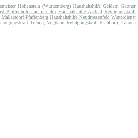
smeister Hohenstein (Württemberg)
Haushaltshilfe Geldern
Gärtner
nst Pfaffenhofen an der Ilm
Haushaltshilfe Aichtal
Reinigungskraft
 Mallersdorf-Pfaffenberg
Haushaltshilfe Neudrossenfeld
Winterdienst
einigungskraft Treuen, Vogtland
Reinigungskraft Eschborn, Taunus