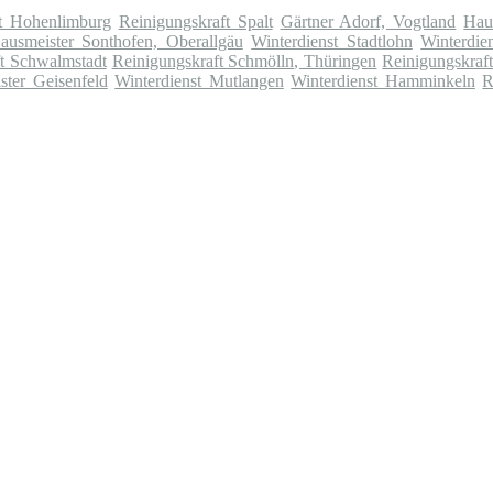
ft Hohenlimburg
Reinigungskraft Spalt
Gärtner Adorf, Vogtland
Hau
ausmeister Sonthofen, Oberallgäu
Winterdienst Stadtlohn
Winterdie
t Schwalmstadt
Reinigungskraft Schmölln, Thüringen
Reinigungskraft
ster Geisenfeld
Winterdienst Mutlangen
Winterdienst Hamminkeln
R