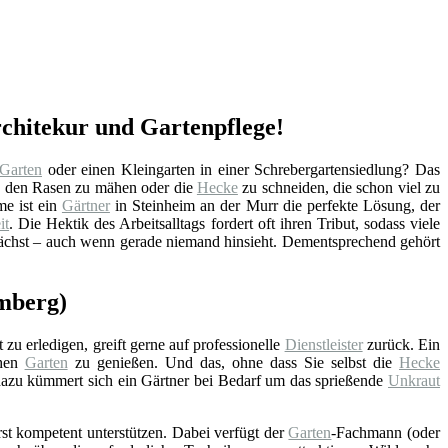
rchitekur und Gartenpflege!
Garten
oder einen Kleingarten in einer Schrebergartensiedlung? Das
h den Rasen zu mähen oder die
Hecke
zu schneiden, die schon viel zu
me ist ein
Gärtner
in Steinheim an der Murr die perfekte Lösung, der
it
. Die Hektik des Arbeitsalltags fordert oft ihren Tribut, sodass viele
wächst – auch wenn gerade niemand hinsieht. Dementsprechend gehört
emberg)
 zu erledigen, greift gerne auf professionelle
Dienstleister
zurück. Ein
chen
Garten
zu genießen. Und das, ohne dass Sie selbst die
Hecke
zu kümmert sich ein Gärtner bei Bedarf um das sprießende
Unkraut
st kompetent unterstützen. Dabei verfügt der
Garten
-Fachmann (oder