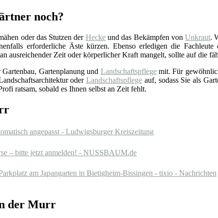
ärtner noch?
nmähen oder das Stutzen der
Hecke
und das Bekämpfen von
Unkraut
. 
nfalls erforderliche Äste kürzen. Ebenso erledigen die Fachleut
 ausreichender Zeit oder körperlicher Kraft mangelt, sollte auf die f
ür Gartenbau, Gartenplanung und
Landschaftspflege
mit. Für gewöhnlic
Landschaftsarchitektur oder
Landschaftspflege
auf, sodass Sie als Gart
fi ratsam, sobald es Ihnen selbst an Zeit fehlt.
rr
tomatisch angepasst - Ludwigsburger Kreiszeitung
rse – bitte jetzt anmelden! - NUSSBAUM.de
rkplatz am Japangarten in Bietigheim-Bissingen - tixio - Nachrichten
an der Murr