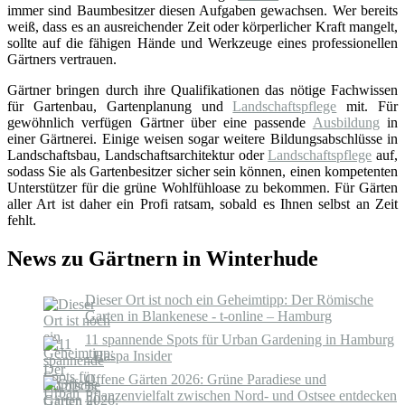
immer sind Baumbesitzer diesen Aufgaben gewachsen. Wer bereits
weiß, dass es an ausreichender Zeit oder körperlicher Kraft mangelt,
sollte auf die fähigen Hände und Werkzeuge eines professionellen
Gärtners vertrauen.
Gärtner bringen durch ihre Qualifikationen das nötige Fachwissen
für Gartenbau, Gartenplanung und
Landschaftspflege
mit. Für
gewöhnlich verfügen Gärtner über eine passende
Ausbildung
in
einer Gärtnerei. Einige weisen sogar weitere Bildungsabschlüsse in
Landschaftsbau, Landschaftsarchitektur oder
Landschaftspflege
auf,
sodass Sie als Gartenbesitzer sicher sein können, einen kompetenten
Unterstützer für die grüne Wohlfühloase zu bekommen. Für Gärten
aller Art ist daher ein Profi ratsam, sobald es Ihnen selbst an Zeit
fehlt.
News zu Gärtnern in Winterhude
Dieser Ort ist noch ein Geheimtipp: Der Römische
Garten in Blankenese - t-online – Hamburg
11 spannende Spots für Urban Gardening in Hamburg
- Haspa Insider
Offene Gärten 2026: Grüne Paradiese und
Pflanzenvielfalt zwischen Nord- und Ostsee entdecken