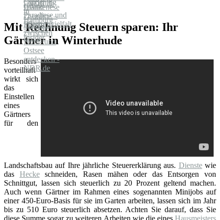
- NDR.de
Mit Rechnung Steuern sparen: Ihr
Gärtner in Winterhude
Besonders
vorteilhaft
wirkt sich
das
Einstellen
eines
Gärtners
für den
Landschaftsbau auf Ihre jährliche Steuererklärung aus.
Dienste
wie
das
Hecke
schneiden, Rasen mähen oder das Entsorgen von
Schnittgut, lassen sich steuerlich zu 20 Prozent geltend machen.
Auch wenn Gärtner im Rahmen eines sogenannten Minijobs auf
einer 450-Euro-Basis für sie im Garten arbeiten, lassen sich im Jahr
bis zu 510 Euro steuerlich absetzen. Achten Sie darauf, dass Sie
diese Summe sogar zu weiteren Arbeiten wie die eines
Hausmeisters