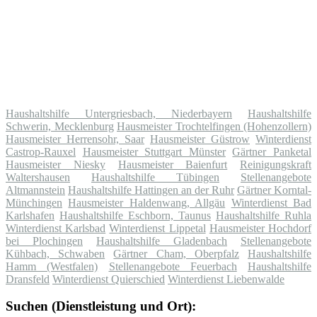
Haushaltshilfe Untergriesbach, Niederbayern
Haushaltshilfe
Schwerin, Mecklenburg
Hausmeister Trochtelfingen (Hohenzollern)
Hausmeister Herrensohr, Saar
Hausmeister Güstrow
Winterdienst
Castrop-Rauxel
Hausmeister Stuttgart Münster
Gärtner Panketal
Hausmeister Niesky
Hausmeister Baienfurt
Reinigungskraft
Waltershausen
Haushaltshilfe Tübingen
Stellenangebote
Altmannstein
Haushaltshilfe Hattingen an der Ruhr
Gärtner Korntal-
Münchingen
Hausmeister Haldenwang, Allgäu
Winterdienst Bad
Karlshafen
Haushaltshilfe Eschborn, Taunus
Haushaltshilfe Ruhla
Winterdienst Karlsbad
Winterdienst Lippetal
Hausmeister Hochdorf
bei Plochingen
Haushaltshilfe Gladenbach
Stellenangebote
Kühbach, Schwaben
Gärtner Cham, Oberpfalz
Haushaltshilfe
Hamm (Westfalen)
Stellenangebote Feuerbach
Haushaltshilfe
Dransfeld
Winterdienst Quierschied
Winterdienst Liebenwalde
Suchen (Dienstleistung und Ort):