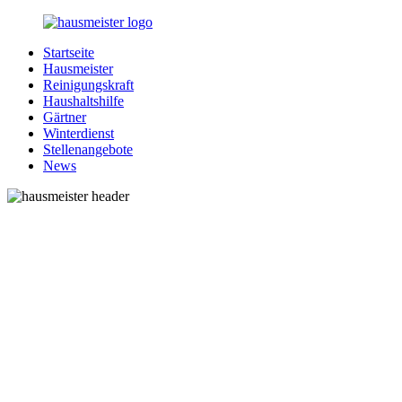
Zurück
zum
Startseite
Inhalt
1-
Alles
Hausmeister
Hausmeister.de
rund
Reinigungskraft
um
Haushaltshilfe
Ihren
Gärtner
Haushalt
Winterdienst
Stellenangebote
News