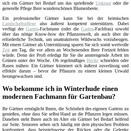
sich ein Gärtner bei Bedarf um das sprießende
Unkraut
oder die
generelle Pflege Ihrer wunderschönen Blumenbeete.
Ein professioneller Gärtner kann Sie bei der heimischen
Landschaftspflege
also äußerst kompetent unterstützen. Dabei
verfügt der
Garten
-Fachmann (oder die
Garten
-Fachfrau) sowohl
über das nötige Know-how der Pflanzenwelt, als auch über die
erforderliche Technik, um unattraktivem Wildwuchs vorzubeugen.
Mit einem Gärtner als Unterstützung sparen Sie sich somit wertvolle
Zeit
am Tag, die vor allem an Wochenenden Ihrer Freizeit fehlen
würde. Denn der Profi erledigt für Sie die anstrengende Arbeit im
Grünen unter der Woche. Ob regelmäßiges
Hecke
schneiden oder
Rasen mähen: Ein Gärtner kümmert sich äußerst zuverlässig und
effektiv darum – bevor die Pflanzen zu einem kleinen Urwald
herangewachsen sind.
Wo bekomme ich in Winterhude einen
modernen Fachmann für Gartenbau?
Ihr Gärtner ermöglicht Ihnen, die Schönheit des eigenen Gartens zu
genießen, ohne dass Sie selbst Hand an die Pflanzen legen müssen.
Daneben steht Ihnen auch im Alter ein Gärtner bei Bedarf helfend
zur Seite. Senioren sehen sich häufig mit dem physischen Problem
konfrontiert, dass beispielsweise der Rücken oder die Gelenke