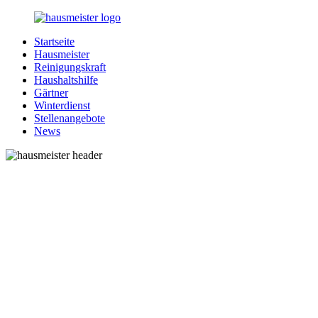
Zurück
zum
Startseite
Inhalt
1-
Alles
Hausmeister
Hausmeister.de
rund
Reinigungskraft
um
Haushaltshilfe
Ihren
Gärtner
Haushalt
Winterdienst
Stellenangebote
News