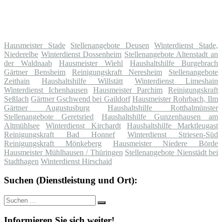
Hausmeister Stade
Stellenangebote Deusen
Winterdienst Stade,
Niederelbe
Winterdienst Dossenheim
Stellenangebote Altenstadt an
der Waldnaab
Hausmeister Wiehl
Haushaltshilfe Burgebrach
Gärtner Bensheim
Reinigungskraft Neresheim
Stellenangebote
Zeithain
Haushaltshilfe Willstätt
Winterdienst Limeshain
Winterdienst Ichenhausen
Hausmeister Parchim
Reinigungskraft
Seßlach
Gärtner Gschwend bei Gaildorf
Hausmeister Rohrbach, Ilm
Gärtner Augustusburg
Haushaltshilfe Rotthalmünster
Stellenangebote Geretsried
Haushaltshilfe Gunzenhausen am
Altmühlsee
Winterdienst Kirchardt
Haushaltshilfe Marktleugast
Reinigungskraft Bad Honnef
Winterdienst Striesen-Süd
Reinigungskraft Mönkeberg
Hausmeister Niedere Börde
Hausmeister Mühlhausen / Thüringen
Stellenangebote Nienstädt bei
Stadthagen
Winterdienst Hirschaid
Suchen (Dienstleistung und Ort):
Suche
Suchen
nach:
Informieren Sie sich weiter!