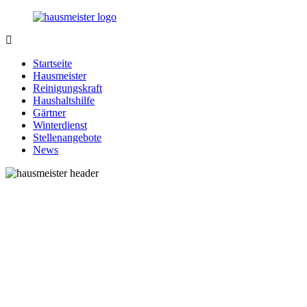
Zurück
zum
Inhalt
1-
Alles
Hausmeister.de
rund
Startseite
um
Hausmeister
Ihren
Reinigungskraft
Haushalt
Haushaltshilfe
Gärtner
Winterdienst
Stellenangebote
News