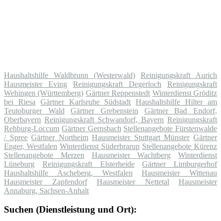
Haushaltshilfe Waldbrunn (Westerwald)
Reinigungskraft Aurich
Hausmeister Eving
Reinigungskraft Degerloch
Reinigungskraft
Wehingen (Württemberg)
Gärtner Reppenstedt
Winterdienst Gröditz
bei Riesa
Gärtner Karlsruhe Südstadt
Haushaltshilfe Hilter am
Teutoburger Wald
Gärtner Grebenstein
Gärtner Bad Endorf,
Oberbayern
Reinigungskraft Schwandorf, Bayern
Reinigungskraft
Rehburg-Loccum
Gärtner Gernsbach
Stellenangebote Fürstenwalde
/ Spree
Gärtner Northeim
Hausmeister Stuttgart Münster
Gärtner
Enger, Westfalen
Winterdienst Süderbrarup
Stellenangebote Kürenz
Stellenangebote Merzen
Hausmeister Wachtberg
Winterdienst
Lüneburg
Reinigungskraft Elsterheide
Gärtner Limburgerhof
Haushaltshilfe Ascheberg, Westfalen
Hausmeister Wittenau
Hausmeister Zapfendorf
Hausmeister Nettetal
Hausmeister
Annaburg, Sachsen-Anhalt
Suchen (Dienstleistung und Ort):