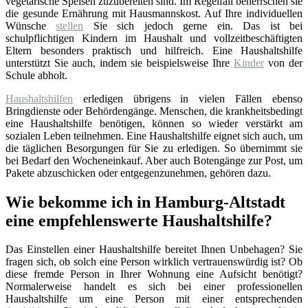
vegetarische Speisen zuzubereiten sind. Im Regelfall beherrschen sie
die gesunde Ernährung mit Hausmannskost. Auf Ihre individuellen
Wünsche
stellen
Sie sich jedoch gerne ein. Das ist bei
schulpflichtigen Kindern im Haushalt und vollzeitbeschäftigten
Eltern besonders praktisch und hilfreich. Eine Haushaltshilfe
unterstützt Sie auch, indem sie beispielsweise Ihre
Kinder
von der
Schule abholt.
Haushaltshilfen
erledigen übrigens in vielen Fällen ebenso
Bringdienste oder Behördengänge. Menschen, die krankheitsbedingt
eine Haushaltshilfe benötigen, können so wieder verstärkt am
sozialen Leben teilnehmen. Eine Haushaltshilfe eignet sich auch, um
die täglichen Besorgungen für Sie zu erledigen. So übernimmt sie
bei Bedarf den Wocheneinkauf. Aber auch Botengänge zur Post, um
Pakete abzuschicken oder entgegenzunehmen, gehören dazu.
Wie bekomme ich in Hamburg-Altstadt
eine empfehlenswerte Haushaltshilfe?
Das Einstellen einer Haushaltshilfe bereitet Ihnen Unbehagen? Sie
fragen sich, ob solch eine Person wirklich vertrauenswürdig ist? Ob
diese fremde Person in Ihrer Wohnung eine Aufsicht benötigt?
Normalerweise handelt es sich bei einer professionellen
Haushaltshilfe um eine Person mit einer entsprechenden