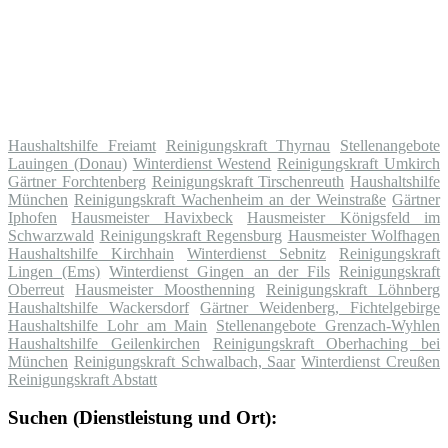
Haushaltshilfe Freiamt
Reinigungskraft Thyrnau
Stellenangebote
Lauingen (Donau)
Winterdienst Westend
Reinigungskraft Umkirch
Gärtner Forchtenberg
Reinigungskraft Tirschenreuth
Haushaltshilfe
München
Reinigungskraft Wachenheim an der Weinstraße
Gärtner
Iphofen
Hausmeister Havixbeck
Hausmeister Königsfeld im
Schwarzwald
Reinigungskraft Regensburg
Hausmeister Wolfhagen
Haushaltshilfe Kirchhain
Winterdienst Sebnitz
Reinigungskraft
Lingen (Ems)
Winterdienst Gingen an der Fils
Reinigungskraft
Oberreut
Hausmeister Moosthenning
Reinigungskraft Löhnberg
Haushaltshilfe Wackersdorf
Gärtner Weidenberg, Fichtelgebirge
Haushaltshilfe Lohr am Main
Stellenangebote Grenzach-Wyhlen
Haushaltshilfe Geilenkirchen
Reinigungskraft Oberhaching bei
München
Reinigungskraft Schwalbach, Saar
Winterdienst Creußen
Reinigungskraft Abstatt
Suchen (Dienstleistung und Ort):