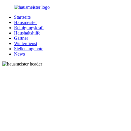
Zurück
zum
Startseite
Inhalt
1-
Alles
Hausmeister
Hausmeister.de
rund
Reinigungskraft
um
Haushaltshilfe
Ihren
Gärtner
Haushalt
Winterdienst
Stellenangebote
News