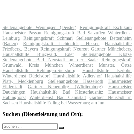
Stellenangebote Wennigsen (Deister)
Reinigungskraft Eschlkam
Hausmeister Passau
Reinigungskraft Bad Salzuflen
Winterdienst
Leinburg
Reinigungskraft Schmarl
Stellenangebote Dettenheim
(Baden)
Reinigungskraft Lichtenfels, Hessen
Haushaltshilfe
Friedberg, Bayern
Reinigungskraft Neureut
Gärtner Müncheberg
Haushaltshilfe Burgwald, Eder
Stellenangebote Klötze
Stellenangebote Bad Neustadt an der Saale
Reinigungskraft
Grünwald, Kreis München
Winterdienst Munster, Örtze
Haushaltshilfe Rehlingen-Siersburg
Haushaltshilfe Iserlohn
Winterdienst Büdelsdorf
Haushaltshilfe Adlershof
Haushaltshilfe
Plate, Mecklenburg
Stellenangebote Hasselroth
Hausmeister
Filderstadt
Gärtner Neuenbürg (Württemberg)
Hausmeister
Dauchingen
Haushaltshilfe Bad Klosterlausnitz
Hausmeister
Habinghorst
Winterdienst Bad Cannstatt
Gärtner Neustadt in
Sachsen
Haushaltshilfe Edling bei Wasserburg am Inn
Suchen (Dienstleistung und Ort):
Suche
Suchen
nach: