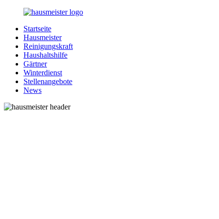
Zurück
zum
Startseite
Inhalt
1-
Alles
Hausmeister
Hausmeister.de
rund
Reinigungskraft
um
Haushaltshilfe
Ihren
Gärtner
Haushalt
Winterdienst
Stellenangebote
News