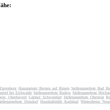
Nähe:
 Zierenberg
Hausmeister Bergen auf Rügen
Stellenangebote Bad Be
ndorf bei Eichwalde
Stellenangebote Rudow
Stellenangebote Höchst
berg, Oberbayern
Gärtner Schweinfurt
Stellenangebote Oberreut
Re
tellenangebote Duisdorf
Haushaltshilfe Karlsbad
Winterdienst Neu