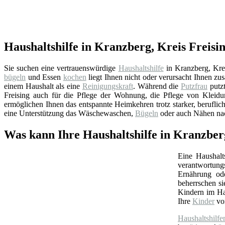
Haushaltshilfe in Kranzberg, Kreis Freisin
Sie suchen eine vertrauenswürdige
Haushaltshilfe
in Kranzberg, Kre
bügeln
und Essen
kochen
liegt Ihnen nicht oder verursacht Ihnen zu
einem Haushalt als eine
Reinigungskraft
. Während die
Putzfrau
putzt
Freising auch für die Pflege der Wohnung, die Pflege von Kleidu
ermöglichen Ihnen das entspannte Heimkehren trotz starker, beruflic
eine Unterstützung das Wäschewaschen,
Bügeln
oder auch Nähen nac
Was kann Ihre Haushaltshilfe in Kranzberg
Eine Haushalt
verantwortungs
Ernährung ode
beherrschen s
Kindern im Hau
Ihre
Kinder
von
Haushaltshilfe