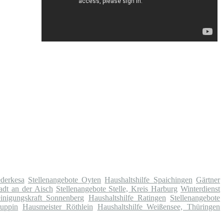
derkesa
Stellenangebote Oyten
Haushaltshilfe Spaichingen
Gärtner
adt an der Aisch
Stellenangebote Stelle, Kreis Harburg
Winterdienst
inigungskraft Sonnenberg
Haushaltshilfe Ratingen
Stellenangebote
ruppin
Hausmeister Röthlein
Haushaltshilfe Weißensee, Thüringen