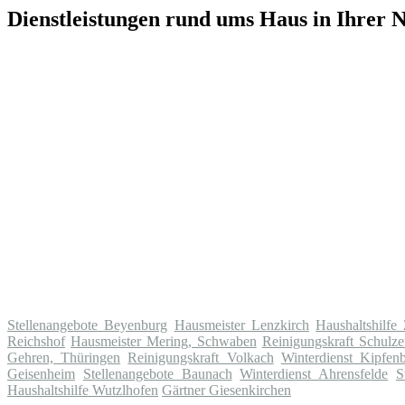
Dienstleistungen rund ums Haus in Ihrer 
Stellenangebote Beyenburg
Hausmeister Lenzkirch
Haushaltshilfe
Reichshof
Hausmeister Mering, Schwaben
Reinigungskraft Schulze
Gehren, Thüringen
Reinigungskraft Volkach
Winterdienst Kipfen
Geisenheim
Stellenangebote Baunach
Winterdienst Ahrensfelde
S
Haushaltshilfe Wutzlhofen
Gärtner Giesenkirchen