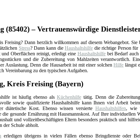
g (85402) – Vertrauenswürdige Dienstleister
is Freising? Dann herzlich willkommen auf diesem Webangebot. Sie b
sätzlichen
Stress
? Dann kann die
Haushaltshilfe
die richtige Person für
 und Oberflächen reinigt, erledigt eine
Haushaltshilfe
bei Bedarf auch v
ngsstücken und die Zubereitung von Mahlzeiten verantwortlich. Ei
her Auslastung. Denn die Hausarbeit ist mit einer solchen
Hilfe
längst e
h Vereinbarung zu den typischen Aufgaben.
, Kreis Freising (Bayern)
shilfe ist häufig ebenso als
Küchenhilfe
tätig. Denn die Zubereitung
volle sowie qualifizierte Haushaltshilfe kann Ihnen viel Arbeit bei
r diätetische Kost. Ebenso wissen versierte
Haushaltshilfen
, wie 
ie die gesunde Ernährung mit Hausmannskost. Auf Ihre individuellen
shalt und vollzeitbeschäftigten Eltern besonders praktisch und hilfrei
 der Schule abholt.
n
erledigen übrigens in vielen Fällen ebenso Bringdienste oder Be