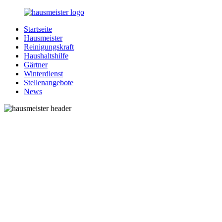
Zurück
zum
Startseite
Inhalt
1-
Alles
Hausmeister
Hausmeister.de
rund
Reinigungskraft
um
Haushaltshilfe
Ihren
Gärtner
Haushalt
Winterdienst
Stellenangebote
News