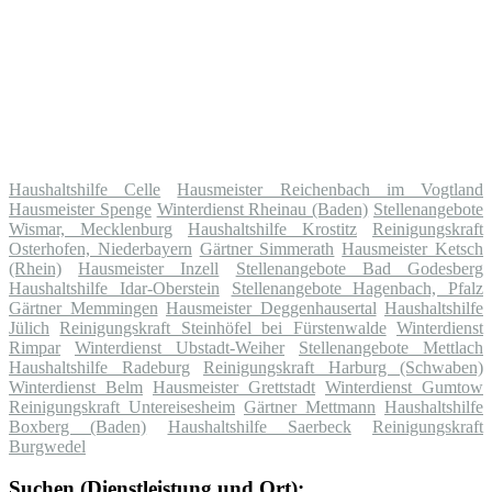
Haushaltshilfe Celle
Hausmeister Reichenbach im Vogtland
Hausmeister Spenge
Winterdienst Rheinau (Baden)
Stellenangebote
Wismar, Mecklenburg
Haushaltshilfe Krostitz
Reinigungskraft
Osterhofen, Niederbayern
Gärtner Simmerath
Hausmeister Ketsch
(Rhein)
Hausmeister Inzell
Stellenangebote Bad Godesberg
Haushaltshilfe Idar-Oberstein
Stellenangebote Hagenbach, Pfalz
Gärtner Memmingen
Hausmeister Deggenhausertal
Haushaltshilfe
Jülich
Reinigungskraft Steinhöfel bei Fürstenwalde
Winterdienst
Rimpar
Winterdienst Ubstadt-Weiher
Stellenangebote Mettlach
Haushaltshilfe Radeburg
Reinigungskraft Harburg (Schwaben)
Winterdienst Belm
Hausmeister Grettstadt
Winterdienst Gumtow
Reinigungskraft Untereisesheim
Gärtner Mettmann
Haushaltshilfe
Boxberg (Baden)
Haushaltshilfe Saerbeck
Reinigungskraft
Burgwedel
Suchen (Dienstleistung und Ort):