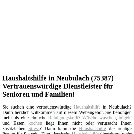
Haushaltshilfe in Neubulach (75387) –
Vertrauenswürdige Dienstleister für
Senioren und Familien!
Sie suchen eine vertrauenswürdige
Haushaltshilfe
in Neubulach?
Dann herzlich willkommen auf diesem Webangebot. Sie benötigen
mehr als eine einfache
Reinigungskraft
?
Wäsche
waschen
,
bügeln
und Essen
kochen
liegt Ihnen nicht oder verursacht Ihnen
zusätzlichen
Stress
? Dann kann die
Haushaltshilfe
die richtige
Person für Sie sein. Eine klassische
Haushaltshilfe
übernimmt mehr