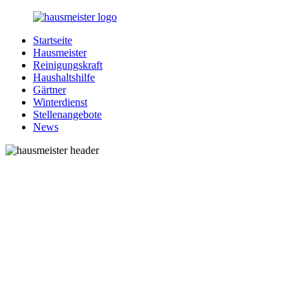
Zurück
zum
Startseite
Inhalt
1-
Alles
Hausmeister
Hausmeister.de
rund
Reinigungskraft
um
Haushaltshilfe
Ihren
Gärtner
Haushalt
Winterdienst
Stellenangebote
News