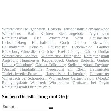
Winterdienst Heiligenhafen, Holstein
Haushaltshilfe Schwanewede
Winterdienst Bad Kleinen
Stellenangebote Algermissen
Reinigungskraft Nied
Winterdienst Vorst
Hausmeister
Liebschützberg
Haushaltshilfe Goch
Gärtner Eichwalde
Haushaltshilfe Kelheim
Hausmeister Liebenwalde
Gärtner
Bückeburg
Winterdienst Gleichen, Kreis Göttingen
Gärtner Lindlar
Winterdienst Molfsee
Winterdienst Pfungstadt
Reinigungskraft
Augsburg
Hausmeister Kappelrodeck
Gärtner Biebertal
Gärtner
Lohne (Oldenburg)
Gärtner Dillenburg
Stellenangebote Freyburg
(Unstrut)
Haushaltshilfe Neuenburg am Rhein
Hausmeister
Thaleischweiler-Fröschen
Hausmeister Lichtenberg
Hausmeister
Winterbach bei Schorndorf, Württemberg
Gärtner Satow (Möritz)
Reinigungskraft Wahlstedt
Winterdienst Groitzsch bei Pegau
Reinigungskraft Furth im Wald
Suchen (Dienstleistung und Ort):
Suche
Suchen
nach: