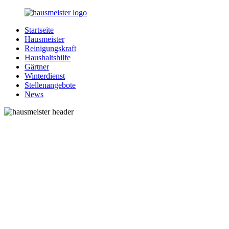
Zurück
zum
Startseite
Inhalt
1-
Alles
Hausmeister
Hausmeister.de
rund
Reinigungskraft
um
Haushaltshilfe
Ihren
Gärtner
Haushalt
Winterdienst
Stellenangebote
News