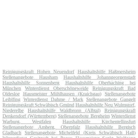
Reinigungskraft Hohen Neuendorf
Haushaltshilfe Haßmersheim
Stellenangebote Hausham
Haushaltshilfe Johanngeorgenstadt
Haushaltshilfe Sonnenberg
Haushaltshilfe Oberhaching bei
München
Winterdienst Oberschöneweide
Reinigungskraft Bad
Oldesloe
Hausmeister Mühlhausen (Kraichgau)
Stellenangebote
Leiblfing
Winterdienst Dahme / Mark
Stellenangebote Gangelt
Reinigungskraft Schwäbisch Gmünd
Haushaltshilfe Neu Wulmstorf,
Niederelbe
Haushaltshilfe Waldbronn (Albtal)
Reinigungskraft
Denkendorf (Württemberg)
Stellenangebote Bergheim
Winterdienst
Warburg, Westfalen
Haushaltshilfe Kirchentellinsfurt
Stellenangebote Amberg, Oberpfalz
Haushaltshilfe Bergisch
Gladbach
Stellenangebote Michelfeld (Kreis Schwäbisch Hall)