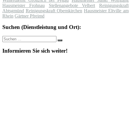
Winterdienst Groitzsch bei Pegau
Hausmeister Sankt Wolfgang
Hausmeister Frohnau
Stellenangebote Velbert
Reinigungskraft
Abtsgmünd
Reinigungskraft Obernkirchen
Hausmeister Eltville am
Rhein
Gärtner Pfreimd
Suchen (Dienstleistung und Ort):
Suche
Suchen
nach:
Informieren Sie sich weiter!