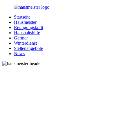
Zurück
zum
Startseite
Inhalt
1-
Alles
Hausmeister
Hausmeister.de
rund
Reinigungskraft
um
Haushaltshilfe
Ihren
Gärtner
Haushalt
Winterdienst
Stellenangebote
News