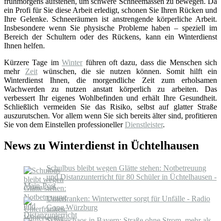
frühmorgens aufstehen, um schwere Schneemassen zu bewegen. Da
ein Profi für Sie diese Arbeit erledigt, schonen Sie Ihren Rücken und
Ihre Gelenke. Schneeräumen ist anstrengende körperliche Arbeit.
Insbesondere wenn Sie physische Probleme haben – speziell im
Bereich der Schultern oder des Rückens, kann ein Winterdienst
Ihnen helfen.
Kürzere Tage im
Winter
führen oft dazu, dass die Menschen sich
mehr
Zeit
wünschen, die sie nutzen können. Somit hilft ein
Winterdienst Ihnen, die morgendliche Zeit zum erholsamen
Wachwerden zu nutzen anstatt körperlich zu arbeiten. Das
verbessert Ihr eigenes Wohlbefinden und erhält Ihre Gesundheit.
Schließlich vermeiden Sie das Risiko, selbst auf glatter Straße
auszurutschen. Vor allem wenn Sie sich bereits älter sind, profitieren
Sie von dem Einstellen professioneller
Dienstleister
.
News zu Winterdienst in Üchtelhausen
Schulbus bleibt wegen Glätte stehen: Notbetreuung
und Distanzunterricht für 80 Schüler in Üchtelhausen -
Main-Post
Unterfranken: Winterwetter sorgt für Unfälle - Radio
Gong Würzburg
Schneechaos in Bayern: Straße ohne Strom, mehr als