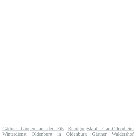
Gärtner Gingen an der Fils
Reinigungskraft Gau-Odernheim
Winterdienst Oldenburg in Oldenburg
Gärtner Waldershof