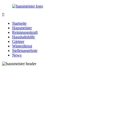
Zurück
zum
Inhalt
1-
Alles
Hausmeister.de
rund
Startseite
um
Hausmeister
Ihren
Reinigungskraft
Haushalt
Haushaltshilfe
Gärtner
Winterdienst
Stellenangebote
News