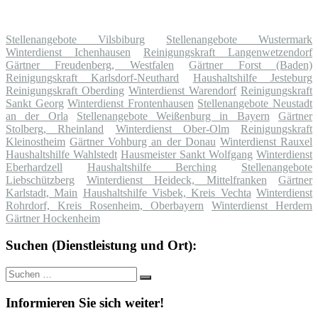
Stellenangebote Vilsbiburg
Stellenangebote Wustermark
Winterdienst Ichenhausen
Reinigungskraft Langenwetzendorf
Gärtner Freudenberg, Westfalen
Gärtner Forst (Baden)
Reinigungskraft Karlsdorf-Neuthard
Haushaltshilfe Jesteburg
Reinigungskraft Oberding
Winterdienst Warendorf
Reinigungskraft
Sankt Georg
Winterdienst Frontenhausen
Stellenangebote Neustadt
an der Orla
Stellenangebote Weißenburg in Bayern
Gärtner
Stolberg, Rheinland
Winterdienst Ober-Olm
Reinigungskraft
Kleinostheim
Gärtner Vohburg an der Donau
Winterdienst Rauxel
Haushaltshilfe Wahlstedt
Hausmeister Sankt Wolfgang
Winterdienst
Eberhardzell
Haushaltshilfe Berching
Stellenangebote
Liebschützberg
Winterdienst Heideck, Mittelfranken
Gärtner
Karlstadt, Main
Haushaltshilfe Visbek, Kreis Vechta
Winterdienst
Rohrdorf, Kreis Rosenheim, Oberbayern
Winterdienst Herdern
Gärtner Hockenheim
Suchen (Dienstleistung und Ort):
Suche
Suchen
nach:
Informieren Sie sich weiter!