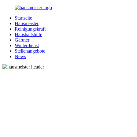
Zurück
zum
Startseite
Inhalt
1-
Alles
Hausmeister
Hausmeister.de
rund
Reinigungskraft
um
Haushaltshilfe
Ihren
Gärtner
Haushalt
Winterdienst
Stellenangebote
News